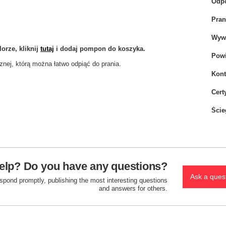
Odpo
Pran
Wywi
orze, kliknij
tutaj
i dodaj pompon do koszyka.
Powi
nej, którą można łatwo odpiąć do prania.
Kont
Cert
Ście
elp? Do you have any questions?
Ask a ques
espond promptly, publishing the most interesting questions
and answers for others.