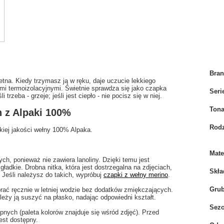
Bra
retna. Kiedy trzymasz ją w ręku, daje uczucie lekkiego
ami termoizolacyjnymi. Świetnie sprawdza się jako czapka
Seri
trzeba - grzeje; jeśli jest ciepło - nie pocisz się w niej.
Tona
 z Alpaki 100%
Rodz
kiej jakości wełny 100% Alpaka.
Mate
ch, ponieważ nie zawiera lanoliny. Dzięki temu jest
 gładkie. Drobna nitka, która jest dostrzegalna na zdjęciach,
Skła
 Jeśli należysz do takich, wypróbuj
czapki z wełny merino
.
Gru
prać ręcznie w letniej wodzie bez dodatków zmiękczających.
eży ją suszyć na płasko, nadając odpowiedni kształt.
Sez
ych (paleta kolorów znajduje się wśród zdjęć). Przed
est dostępny.