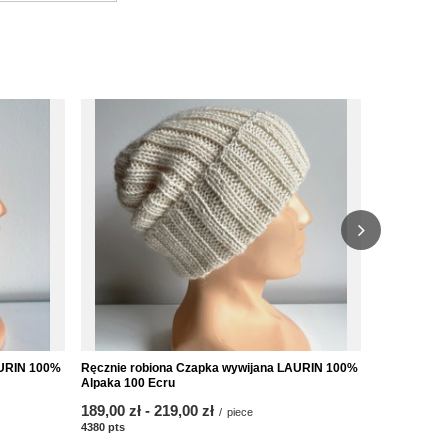
AURIN 100%
Ręcznie robiona Czapka wywijana LAURIN 100%
Ręcznie rob
Alpaka 100 Ecru
Alpaka 3800
from
189,00 zł
-
to
219,00 zł
from
189,00 zł
/
piece
4380
pts
points
4380
pts
poin