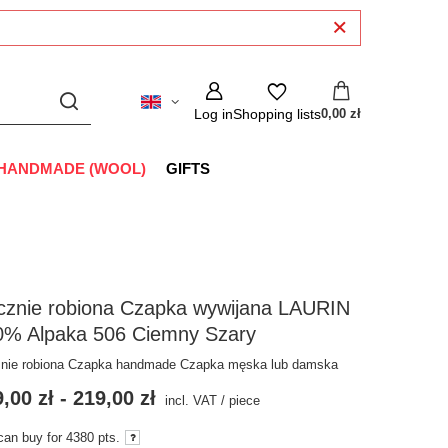
Log in
Shopping lists
0,00 zł
HANDMADE (WOOL)
GIFTS
cznie robiona Czapka wywijana LAURIN
0% Alpaka 506 Ciemny Szary
nie robiona Czapka handmade Czapka męska lub damska
,00 zł
-
219,00 zł
incl. VAT
/
piece
can buy for
4380
pts.