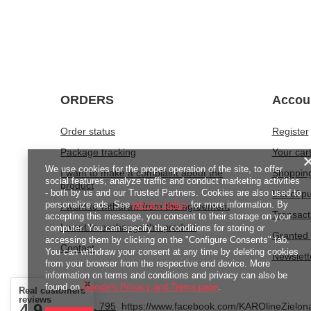
ORDERS
Accou
Order status
Register
Package tracking
Your car
We use cookies for the proper operation of the site, to offer
I want to make a complaint about the
Shopping
social features, analyze traffic and conduct marketing activities
product
- both by us and our Trusted Partners. Cookies are also used to
List of 
personalize ads. See
privacy policy
for more information. By
I want to withdraw from the agreement
Transact
accepting this message, you consent to their storage on your
I want to exchange the product
computer. You can specify the conditions for storing or
Granted 
accessing them by clicking on the "Configure Consents" tab.
Contact
You can withdraw your consent at any time by deleting cookies
Newslett
from your browser from the respective end device. More
information on terms and conditions and privacy can also be
found on
Google's Privacy and Terms page
.
Real customers
reviews
4.9
789 221 795
https://www.facebook.com/KAROlineZielo