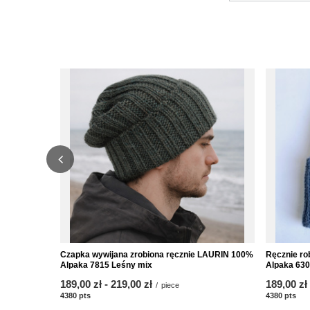
Czapka wywijana zrobiona ręcznie LAURIN 100%
Ręcznie ro
Alpaka 7815 Leśny mix
Alpaka 6309
from
189,00 zł
-
to
219,00 zł
from
189,00 zł
/
piece
4380
pts
points
4380
pts
poi