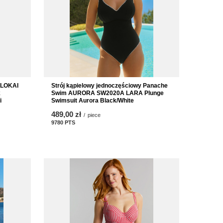
OLOKAI
Strój kąpielowy jednoczęściowy Panache
k
Swim AURORA SW2020A LARA Plunge
i
Swimsuit Aurora Black/White
489,00 zł
/
piece
9780
PTS
points