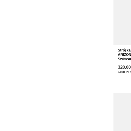
Strój k
ARIZON
Swimsui
320,00
6400
PT