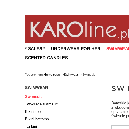
* SALES *
UNDERWEAR FOR HER
SWIMWEA
SCENTED CANDLES
You are here:
Home page
Swimwear
Swimsuit
SWI
SWIMWEAR
Swimsuit
Damskie j
Two-piece swimsuit
z wbudowa
Bikini top
optycznie 
świetnie p
Bikini bottoms
Tankini