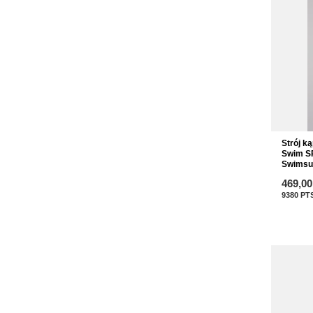
Strój k
Swim S
Swimsui
469,00
9380
PT