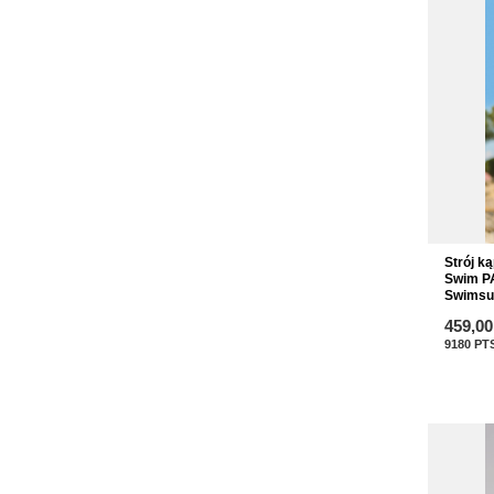
Strój k
Swim P
Swimsui
459,00
9180
PT