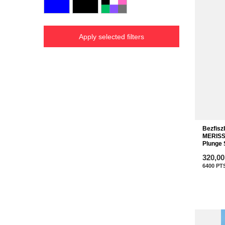
Apply selected filters
Bezfisz
MERISS
Plunge 
320,00
6400
PT