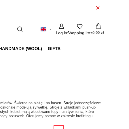
Log in
Shopping lists
0,00 zł
HANDMADE (WOOL)
GIFTS
iarów. Świetne na plażę i na basen. Stroje jednoczęściowe
oskonale modelują sylwetkę. Stroje z wkładkami push-up
stych kobiet mają wbudowane topy i usztywnienia, które
snący brzuszek. Oferujemy pomoc w zakresie brafittingu.