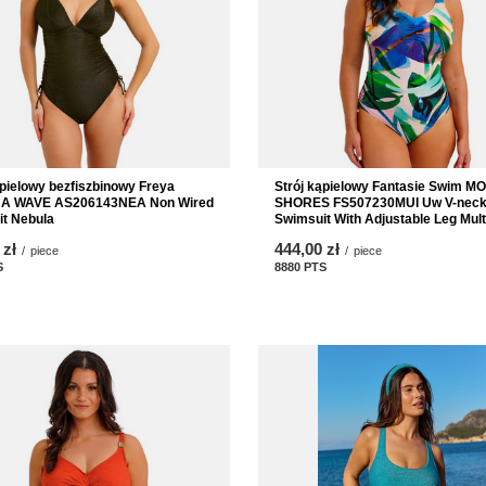
ąpielowy bezfiszbinowy Freya
Strój kąpielowy Fantasie Swim M
A WAVE AS206143NEA Non Wired
SHORES FS507230MUI Uw V-nec
t Nebula
Swimsuit With Adjustable Leg Mult
 zł
444,00 zł
/
piece
/
piece
S
points
8880
PTS
points