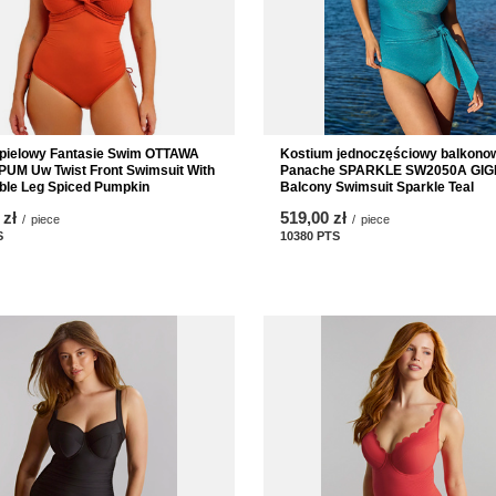
ąpielowy Fantasie Swim OTTAWA
Kostium jednoczęściowy balkono
UM Uw Twist Front Swimsuit With
Panache SPARKLE SW2050A GIG
ble Leg Spiced Pumpkin
Balcony Swimsuit Sparkle Teal
 zł
519,00 zł
/
piece
/
piece
S
points
10380
PTS
points