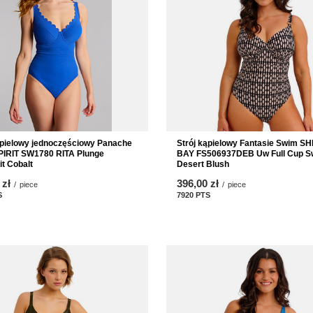
Strój kąpielowy Fantasie Swim S
ąpielowy jednoczęściowy Panache
BAY FS506937DEB Uw Full Cup S
PIRIT SW1780 RITA Plunge
Desert Blush
t Cobalt
396,00 zł
 zł
/
piece
/
piece
7920
PTS
points
S
points