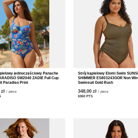
Strój kąpielowy Elomi Swim SUN
ąpielowy jednoczęściowy Panache
SHIMMER ES803243GOR Non Wir
ARADISO SW2040 ZADIE Full Cup
Swimsuit Gold Rush
t Paradiso Print
348,00 zł
 zł
/
piece
/
piece
6960
PTS
points
S
points