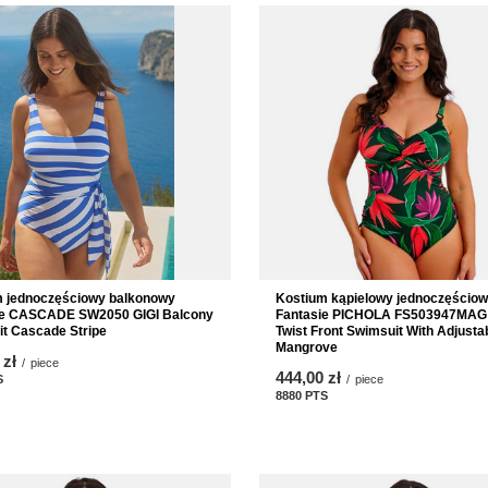
Kostium kąpielowy jednoczęścio
m jednoczęściowy balkonowy
Fantasie PICHOLA FS503947MAG
e CASCADE SW2050 GIGI Balcony
Twist Front Swimsuit With Adjusta
t Cascade Stripe
Mangrove
 zł
/
piece
444,00 zł
/
piece
S
points
8880
PTS
points