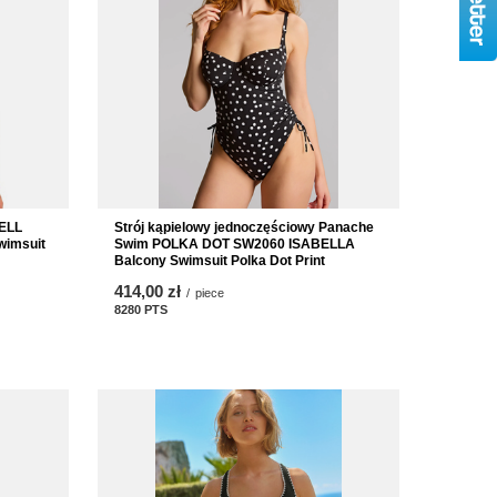
HELL
Strój kąpielowy jednoczęściowy Panache
wimsuit
Swim POLKA DOT SW2060 ISABELLA
Balcony Swimsuit Polka Dot Print
414,00 zł
/
piece
8280
PTS
points