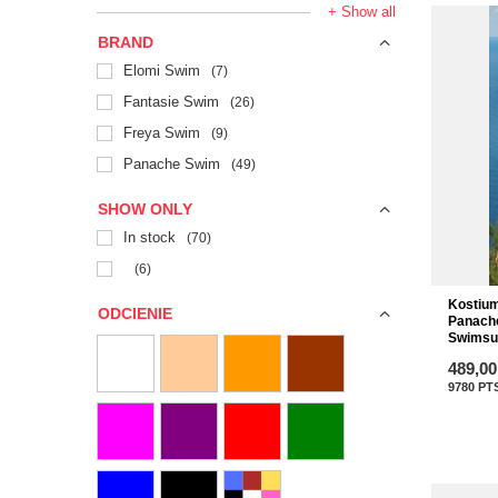
+ Show all
BRAND
Elomi Swim
7
Fantasie Swim
26
Freya Swim
9
Panache Swim
49
SHOW ONLY
In stock
70
6
Kostiu
ODCIENIE
Panach
Swimsui
489,00
9780
PT