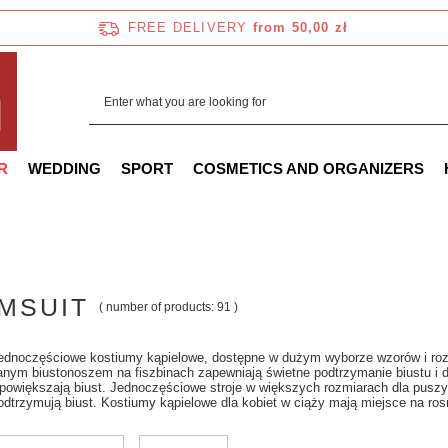
FREE DELIVERY
from 50,00 zł
R
WEDDING
SPORT
COSMETICS AND ORGANIZERS
MSUIT
( number of products:
91
)
ednoczęściowe kostiumy kąpielowe, dostępne w dużym wyborze wzorów i rozm
nym biustonoszem na fiszbinach zapewniają świetne podtrzymanie biustu i d
powiększają biust. Jednoczęściowe stroje w większych rozmiarach dla puszy
odtrzymują biust. Kostiumy kąpielowe dla kobiet w ciąży mają miejsce na ro