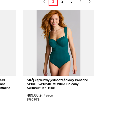
1
2
3
4
EACH
Strój kąpielowy jednoczęściowy Panache
ont
SPIRIT SW1850E MONICA Balcony
rmaline
Swimsuit Teal Blue
489,00 zł
/
piece
9780
PTS
points