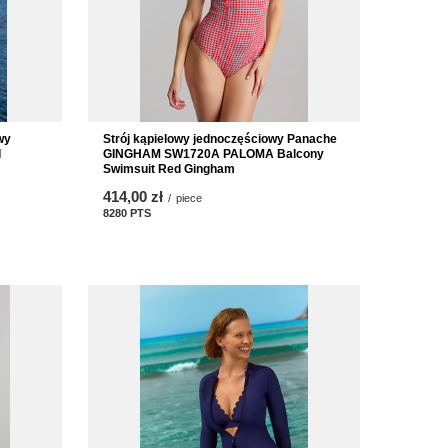
wy
Strój kąpielowy jednoczęściowy Panache
I
GINGHAM SW1720A PALOMA Balcony
Swimsuit Red Gingham
414,00 zł
/
piece
8280
PTS
points