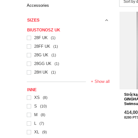
Change 
Sort by 
Accessories
SIZES
BIUSTONOSZ UK
28F UK
1
28FF UK
1
28G UK
1
28GG UK
1
28H UK
1
+ Show all
INNE
Strój k
XS
8
GINGHA
Swimsui
S
10
414,00
M
8
8280
PT
L
7
XL
9