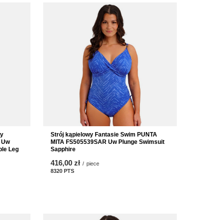
wy
Strój kąpielowy Fantasie Swim PUNTA
 Uw
MITA FS505539SAR Uw Plunge Swimsuit
ble Leg
Sapphire
416,00 zł
/
piece
8320
PTS
points