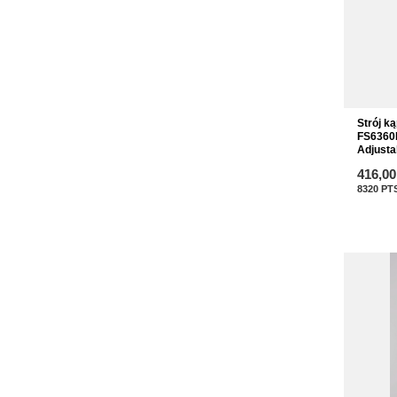
Strój k
FS6360P
Adjusta
416,00
8320
PT