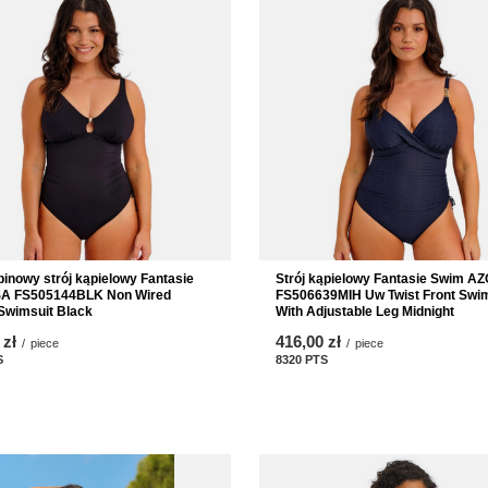
binowy strój kąpielowy Fantasie
Strój kąpielowy Fantasie Swim A
A FS505144BLK Non Wired
FS506639MIH Uw Twist Front Swim
Swimsuit Black
With Adjustable Leg Midnight
 zł
416,00 zł
/
piece
/
piece
S
points
8320
PTS
points