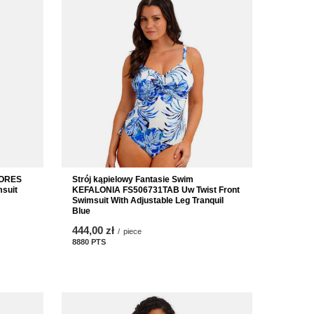
ZORES
Strój kąpielowy Fantasie Swim
suit
KEFALONIA FS506731TAB Uw Twist Front
Swimsuit With Adjustable Leg Tranquil
Blue
444,00 zł
/
piece
8880
PTS
points