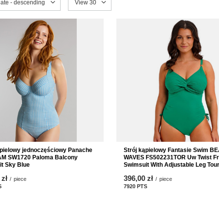
sorting
date - descending
Change the number of products displayed
View 30
Strój kąpielowy Fantasie Swim B
ąpielowy jednoczęściowy Panache
WAVES FS502231TOR Uw Twist Fr
M SW1720 Paloma Balcony
Swimsuit With Adjustable Leg Tou
t Sky Blue
396,00 zł
 zł
/
piece
/
piece
7920
PTS
points
S
points