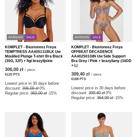
BARGAIN
SALE
BARGAIN
SALE
KOMPLET - Biustonosz Freya
KOMPLET - Biustonosz Freya
TEMPTRESS AA400131BLK Uw
OFFBEAT DECADENCE
Moulded Plunge T-shirt Bra Black
AA402501GIN Uw Side Support
(30G, 32F) + figi brazylijskie
Bra Grey / Pink + brazyliany (34DD
+ L)
306,00 zł
/
piece
309,40 zł
6120
PTS
points
/
piece
6188
PTS
points
Lowest price in 30 days before
Lowest price in 30 days before
discount:
306,00 zł
0%
discount:
309,40 zł
0%
Regular price:
360,00 zł
-15%
Regular price:
364,00 zł
-15%