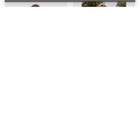
SPECIAL OFFER
SALE
SPECIAL OFFER
SALE
KOMPLET - Strój kąpielowy z
KOMPLET - Strój kąpielowy na
koszulką Fantasie Swim
szyję Fantasie Swim PARADISO
HALKIDIKI FS501954ULE Uw Twist
Multi (32H, 34GG) + majtki
Front Tankini Ultramarine (34E) +
271,60 zł
majtki do wyboru
/
piece
7680
PTS
points
372,40 zł
/
piece
Lowest price in 30 days before
7448
PTS
points
discount:
329,80 zł
-17%
Lowest price in 30 days before
Regular price:
388,00 zł
-30%
discount:
452,20 zł
-17%
Regular price:
532,00 zł
-30%