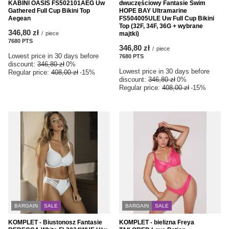
KABINI OASIS FS502101AEG Uw
dwuczęściowy Fantasie Swim
Gathered Full Cup Bikini Top
HOPE BAY Ultramarine
Aegean
FS504005ULE Uw Full Cup Bikini
Top (32F, 34F, 36G + wybrane
346,80 zł
/
piece
majtki)
7680
PTS
points
346,80 zł
/
piece
Lowest price in 30 days before
7680
PTS
points
discount:
346,80 zł
0%
Lowest price in 30 days before
Regular price:
408,00 zł
-15%
discount:
346,80 zł
0%
Regular price:
408,00 zł
-15%
BARGAIN
SALE
BARGAIN
SALE
KOMPLET - Biustonosz Fantasie
KOMPLET - bielizna Freya