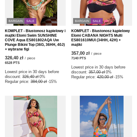
BARGAIN
SALE
BARGAIN
SALE
KOMPLET - Biustonosz kąpielowy i
KOMPLET - Biustonosz kąpielowy
majtki Elomi Swim SUNSHINE
Elomi CABANA NIGHTS Multi
COVE Aqua ES801802AQA Uw
ES801610MUI (34HH, 42H) +
Plunge Bikini Top (36G, 36HH, 40J)
majtki
+ wybrane figi
357,00 zł
/
piece
326,40 zł
/
piece
7140
PTS
points
6528
PTS
points
Lowest price in 30 days before
Lowest price in 30 days before
discount:
357,00 zł
0%
discount:
326,40 zł
0%
Regular price:
420,00 zł
-15%
Regular price:
384,00 zł
-15%