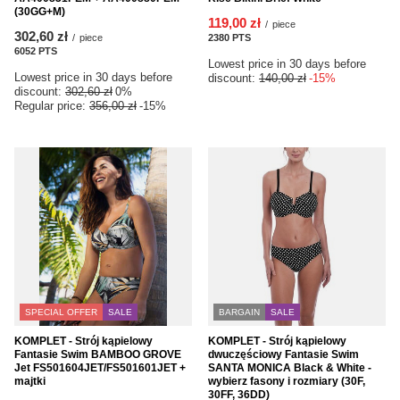
(30GG+M)
119,00 zł
/
piece
302,60 zł
/
piece
2380
PTS
points
6052
PTS
points
Lowest price in 30 days before
Lowest price in 30 days before
discount:
140,00 zł
-15%
discount:
302,60 zł
0%
Regular price:
356,00 zł
-15%
SPECIAL OFFER
SALE
BARGAIN
SALE
KOMPLET - Strój kąpielowy
KOMPLET - Strój kąpielowy
Fantasie Swim BAMBOO GROVE
dwuczęściowy Fantasie Swim
Jet FS501604JET/FS501601JET +
SANTA MONICA Black & White -
majtki
wybierz fasony i rozmiary (30F,
30FF, 36DD)