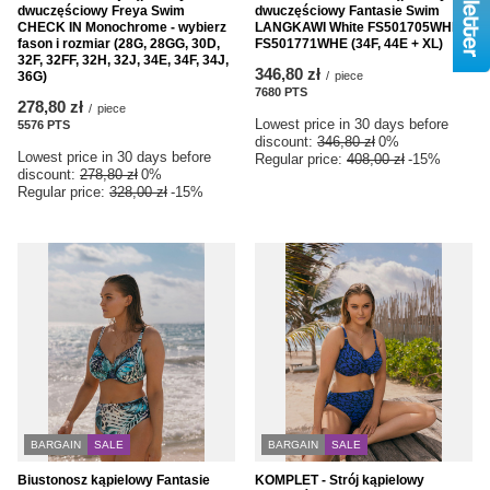
dwuczęściowy Freya Swim
dwuczęściowy Fantasie Swim
CHECK IN Monochrome - wybierz
LANGKAWI White FS501705WHE +
fason i rozmiar (28G, 28GG, 30D,
FS501771WHE (34F, 44E + XL)
32F, 32FF, 32H, 32J, 34E, 34F, 34J,
346,80 zł
36G)
/
piece
7680
PTS
points
278,80 zł
/
piece
Lowest price in 30 days before
5576
PTS
points
discount:
346,80 zł
0%
Lowest price in 30 days before
Regular price:
408,00 zł
-15%
discount:
278,80 zł
0%
Regular price:
328,00 zł
-15%
BARGAIN
SALE
BARGAIN
SALE
Biustonosz kąpielowy Fantasie
KOMPLET - Strój kąpielowy