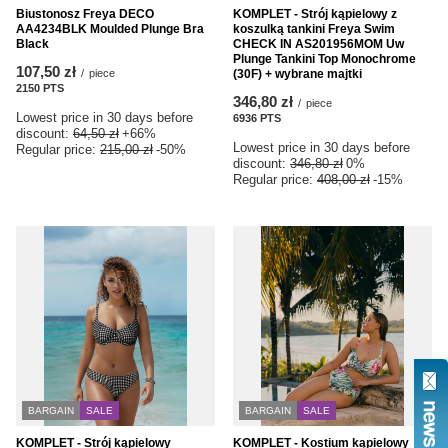
Biustonosz Freya DECO
KOMPLET - Strój kąpielowy z
AA4234BLK Moulded Plunge Bra
koszulką tankini Freya Swim
Black
CHECK IN AS201956MOM Uw
Plunge Tankini Top Monochrome
107,50 zł
/
piece
(30F) + wybrane majtki
2150
PTS
points
346,80 zł
/
piece
Lowest price in 30 days before
6936
PTS
points
discount:
64,50 zł
+66%
Lowest price in 30 days before
Regular price:
215,00 zł
-50%
discount:
346,80 zł
0%
Regular price:
408,00 zł
-15%
BARGAIN
SALE
BARGAIN
SALE
KOMPLET - Strój kąpielowy
KOMPLET - Kostium kąpielowy