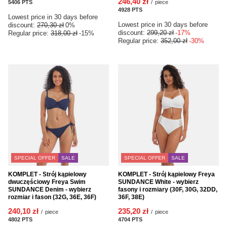
246,40 zł
5406
PTS
points
/
piece
4928
PTS
points
Lowest price in 30 days before
Lowest price in 30 days before
discount:
270,30 zł
0%
discount:
299,20 zł
-17%
Regular price:
318,00 zł
-15%
Regular price:
352,00 zł
-30%
SPECIAL OFFER
SALE
SPECIAL OFFER
SALE
KOMPLET - Strój kąpielowy
KOMPLET - Strój kąpielowy Freya
dwuczęściowy Freya Swim
SUNDANCE White - wybierz
SUNDANCE Denim - wybierz
fasony i rozmiary (30F, 30G, 32DD,
rozmiar i fason (32G, 36E, 36F)
36F, 38E)
240,10 zł
235,20 zł
/
piece
/
piece
4802
PTS
points
4704
PTS
points