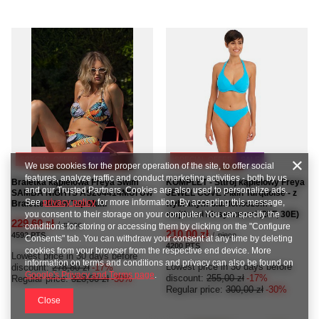
SPECIAL OFFER
SALE
SPECIAL OFFER
SALE
We use cookies for the proper operation of the site, to offer social
features, analyze traffic and conduct marketing activities - both by us
Braletka kąpielowa Freya Swim
KOMPLET - Sttrój kąpielowy Freya
and our Trusted Partners. Cookies are also used to personalize ads.
SAMBA NIGHTS AS204414MUI Uw
JEWEL COVE Plain Turquoise - z
See
privacy policy
for more information. By accepting this message,
Bralette Bikini Top Multi
wybranym biustonoszem i
majtkami klasycznymi (28F, 30E)
you consent to their storage on your computer. You can specify the
229,60 zł
/
piece
conditions for storing or accessing them by clicking on the "Configure
210,00 zł
4592
PTS
points
/
piece
Consents" tab. You can withdraw your consent at any time by deleting
4200
PTS
points
cookies from your browser from the respective end device. More
Lowest price in 30 days before
information on terms and conditions and privacy can also be found on
Lowest price in 30 days before
discount:
278,80 zł
-17%
Google's Privacy and Terms page
.
discount:
255,00 zł
-17%
Regular price:
328,00 zł
-30%
Regular price:
300,00 zł
-30%
Close