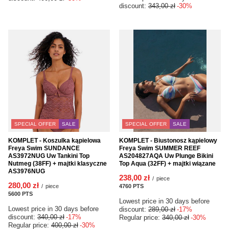
discount:
343,00 zł
-30%
SPECIAL OFFER
SALE
SPECIAL OFFER
SALE
KOMPLET - Koszulka kąpielowa
KOMPLET - Biustonosz kąpielowy
Freya Swim SUNDANCE
Freya Swim SUMMER REEF
AS3972NUG Uw Tankini Top
AS204827AQA Uw Plunge Bikini
Nutmeg (38FF) + majtki klasyczne
Top Aqua (32FF) + majtki wiązane
AS3976NUG
238,00 zł
/
piece
280,00 zł
/
piece
4760
PTS
points
5600
PTS
points
Lowest price in 30 days before
Lowest price in 30 days before
discount:
289,00 zł
-17%
discount:
340,00 zł
-17%
Regular price:
340,00 zł
-30%
Regular price:
400,00 zł
-30%