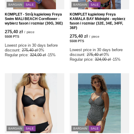
BARGAIN
SALE
BARGAIN
SALE
KOMPLET - Strój kąpielowy Freya
KOMPLET kąpielowy Freya
Swim MALI BEACH Cornflower -
KAMALA BAY Midnight - wybierz
wybierz fason i rozmiar (30G, 36E)
fason i rozmiar (32E, 34E, 34FF,
36F)
275,40 zł
/
piece
275,40 zł
5508
PTS
points
/
piece
5508
PTS
points
Lowest price in 30 days before
Lowest price in 30 days before
discount:
275,40 zł
0%
discount:
275,40 zł
0%
Regular price:
324,00 zł
-15%
Regular price:
324,00 zł
-15%
BARGAIN
SALE
BARGAIN
SALE