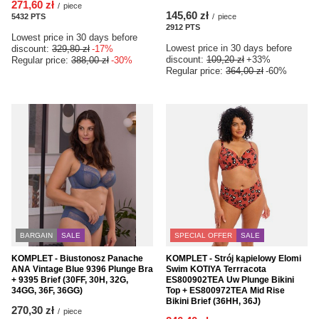
271,60 zł
/
piece
145,60 zł
5432
PTS
points
/
piece
2912
PTS
points
Lowest price in 30 days before
Lowest price in 30 days before
discount:
329,80 zł
-17%
discount:
109,20 zł
+33%
Regular price:
388,00 zł
-30%
Regular price:
364,00 zł
-60%
BARGAIN
SALE
SPECIAL OFFER
SALE
KOMPLET - Biustonosz Panache
KOMPLET - Strój kąpielowy Elomi
ANA Vintage Blue 9396 Plunge Bra
Swim KOTIYA Terrracota
+ 9395 Brief (30FF, 30H, 32G,
ES800902TEA Uw Plunge Bikini
34GG, 36F, 36GG)
Top + ES800972TEA Mid Rise
Bikini Brief (36HH, 36J)
270,30 zł
/
piece