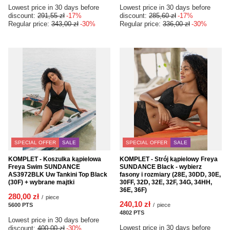
Lowest price in 30 days before
Lowest price in 30 days before
discount:
291,55 zł
-17%
discount:
285,60 zł
-17%
Regular price:
343,00 zł
-30%
Regular price:
336,00 zł
-30%
SPECIAL OFFER
SALE
SPECIAL OFFER
SALE
KOMPLET - Koszulka kąpielowa
KOMPLET - Strój kąpielowy Freya
Freya Swim SUNDANCE
SUNDANCE Black - wybierz
AS3972BLK Uw Tankini Top Black
fasony i rozmiary (28E, 30DD, 30E,
(30F) + wybrane majtki
30FF, 32D, 32E, 32F, 34G, 34HH,
36E, 36F)
280,00 zł
/
piece
240,10 zł
5600
PTS
points
/
piece
4802
PTS
points
Lowest price in 30 days before
Lowest price in 30 days before
discount:
400,00 zł
-30%