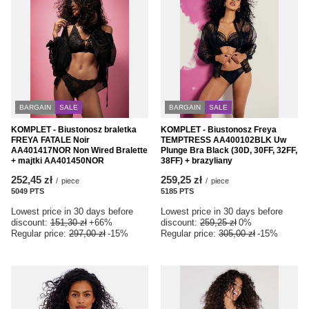
BARGAIN
SALE
BARGAIN
SALE
KOMPLET - Biustonosz braletka
KOMPLET - Biustonosz Freya
FREYA FATALE Noir
TEMPTRESS AA400102BLK Uw
AA401417NOR Non Wired Bralette
Plunge Bra Black (30D, 30FF, 32FF,
+ majtki AA401450NOR
38FF) + brazyliany
252,45 zł
259,25 zł
/
piece
/
piece
5049
PTS
points
5185
PTS
points
Lowest price in 30 days before
Lowest price in 30 days before
discount:
151,30 zł
+66%
discount:
259,25 zł
0%
Regular price:
297,00 zł
-15%
Regular price:
305,00 zł
-15%