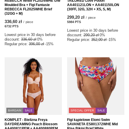
REBECCA White FL2024WHE U/w
TAILORED Love Potion
Moulded Bra + Figi Fantasie
AA401121LON + AA401150LON
REBECCA FL2025WHE Brief
(30FF, 32G, 32H + XS, S, M)
(32GG + M)
299,20 zł
/
piece
336,60 zł
/
piece
5984
PTS
points
6732
PTS
points
Lowest price in 30 days before
Lowest price in 30 days before
discount:
299,20 zł
0%
discount:
336,60 zł
0%
Regular price:
352,00 zł
-15%
Regular price:
396,00 zł
-15%
BARGAIN
SALE
SPECIAL OFFER
SALE
KOMPLET - Bielizna Freya
Figi kąpielowe Elomi Swim
DAYDREAMING Peach Blossom
SAVANETA ES801372WHE Mid
AA400831PEM + AA400880PEM
Rise Bikini Brief White