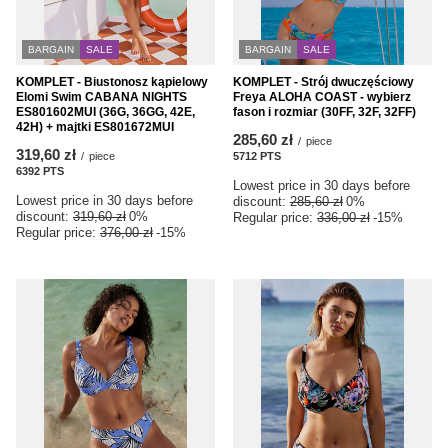
BARGAIN
SALE
BARGAIN
SALE
KOMPLET - Biustonosz kąpielowy
KOMPLET - Strój dwuczęściowy
Elomi Swim CABANA NIGHTS
Freya ALOHA COAST - wybierz
ES801602MUI (36G, 36GG, 42E,
fason i rozmiar (30FF, 32F, 32FF)
42H) + majtki ES801672MUI
285,60 zł
/
piece
319,60 zł
/
piece
5712
PTS
points
6392
PTS
points
Lowest price in 30 days before
Lowest price in 30 days before
discount:
285,60 zł
0%
discount:
319,60 zł
0%
Regular price:
336,00 zł
-15%
Regular price:
376,00 zł
-15%