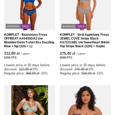
BARGAIN
SALE
BARGAIN
SALE
KOMPLET - Biustonosz Freya
KOMPLET - Strój kąpielowy Freya
OFFBEAT AA5450DAZ Uw
JEWEL COVE Stripe Black
Moulded Demi T-shirt Bra Dazzling
AS7231SBL Uw Sweetheart Bikini
Blue + figi (32G + L)
Top Stripe Black (32H) + majtki
312,80 zł
275,40 zł
/
piece
/
piece
6256
PTS
points
5508
PTS
points
Lowest price in 30 days before
Lowest price in 30 days before
discount:
312,80 zł
0%
discount:
275,40 zł
0%
Regular price:
368,00 zł
-15%
Regular price:
324,00 zł
-15%