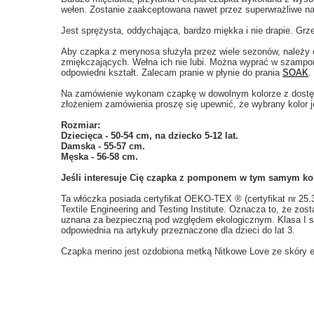
wełen. Zostanie zaakceptowana nawet przez superwrażliwe na
Jest sprężysta, oddychająca, bardzo miękka i nie drapie. Grze
Aby czapka z merynosa służyła przez wiele sezonów, należy o
zmiękczających. Wełna ich nie lubi. Można wyprać w szampon
odpowiedni kształt. Zalecam pranie w płynie do prania
SOAK
.
Na zamówienie wykonam czapkę w dowolnym kolorze z dostępn
złożeniem zamówienia proszę się upewnić, że wybrany kolor j
Rozmiar:
Dziecięca - 50-54 cm, na dziecko 5-12 lat.
Damska - 55-57 cm.
Męska - 56-58 cm.
Jeśli interesuje Cię czapka z pomponem w tym samym kol
Ta włóczka posiada certyfikat OEKO-TEX ® (certyfikat nr 25
Textile Engineering and Testing Institute. Oznacza to, że zos
uznana za bezpieczną pod względem ekologicznym. Klasa I st
odpowiednia na artykuły przeznaczone dla dzieci do lat 3.
Czapka merino jest ozdobiona metką Nitkowe Love ze skóry ek