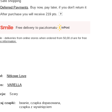
Safe shopping
Deferred Payments
. Buy now, pay later, if you don't return it
After purchase you will receive
219 pts.
Free delivery to paczkomatu
le - deliveries from online stores when ordered from
50,00 zł
are for free
e information.
nd
Nitkowe Love
es
VARELLA
cja
Szary
aj czapki
beanie
czapka dopasowana
czapka z wywinięciem