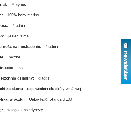
riał
Merynos
d
100% baby merino
bość
średnia
on
jesień
zima
rność na mechacenie
średnia
ie
ręczne
nięcie
tak
erzchnia dzianiny
gładka
akt ze skórą
odpowiednia dla skóry wrażliwej
yfikat włóczki
Oeko-Tex® Standard 100
g
ściągacz pojedynczy