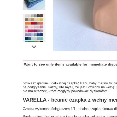
Want to see only items available for immediate dispa
Szukasz gładkiej i delikatnej czapki? 100% baby merino to ide
na podgryzanie. Każdy, kto myśli, że jest uczulony na wełnę, 
nie ma niteczek, które mogłyby powodować dyskomfort.
VARELLA - beanie czapka z wełny m
Czapka wykonana ściągaczem 1/1. Idealna czapka zimowa dla 
Bardzo mięciutka, przytulna i ciepła czapka wykonana z wysok