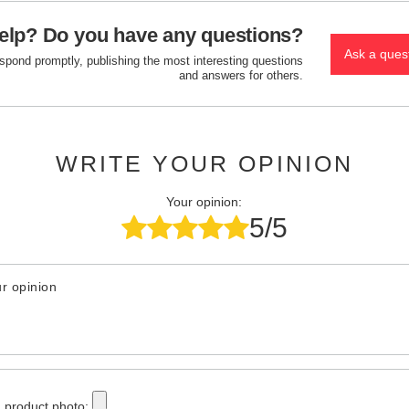
elp? Do you have any questions?
Ask a ques
espond promptly, publishing the most interesting questions
and answers for others.
WRITE YOUR OPINION
Your opinion:
5/5
r opinion
 product photo: