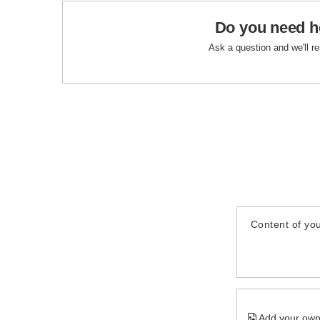
Do you need h
Ask a question and we'll r
Content of you
Add your own