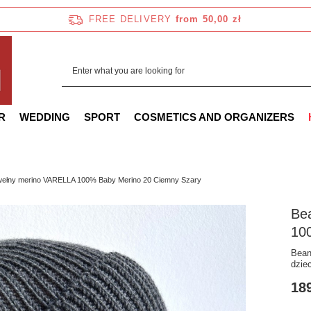
FREE DELIVERY
from 50,00 zł
R
WEDDING
SPORT
COSMETICS AND ORGANIZERS
wełny merino VARELLA 100% Baby Merino 20 Ciemny Szary
Be
10
Bean
dzie
189