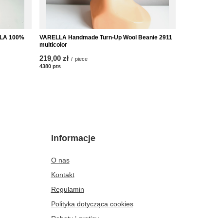
LLA 100%
VARELLA Handmade Turn-Up Wool Beanie 2911
Beanie cza
multicolor
Baby Merino
219,00 zł
from
189,00 zł
/
piece
4380
pts
points
4380
pts
poin
Informacje
O nas
Kontakt
Regulamin
Polityka dotycząca cookies