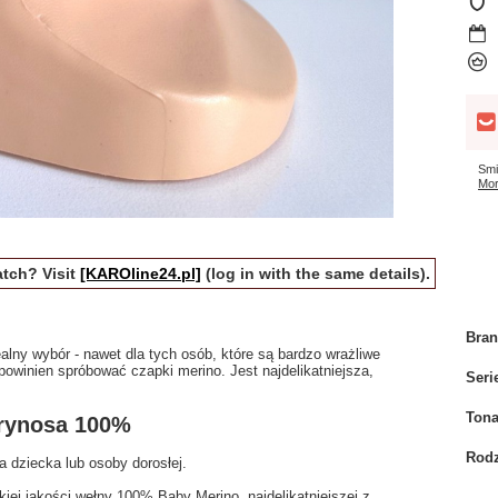
Smi
Mor
tch? Visit
[KAROline24.pl]
(log in with the same details).
Bra
alny wybór - nawet dla tych osób, które są bardzo wrażliwe
powinien spróbować czapki merino. Jest najdelikatniejsza,
Seri
Tona
erynosa 100%
Rodz
dziecka lub osoby dorosłej.
iej jakości wełny 100% Baby Merino, najdelikatniejszej z