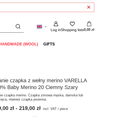
Log in
Shopping lists
0,00 zł
HANDMADE (WOOL)
GIFTS
anie czapka z wełny merino VARELLA
0% Baby Merino 20 Ciemny Szary
ie czapka merino. Czapka zimowa męska, damska lub
cięca, również czapka jesienna.
,00 zł
-
219,00 zł
incl. VAT
/
piece