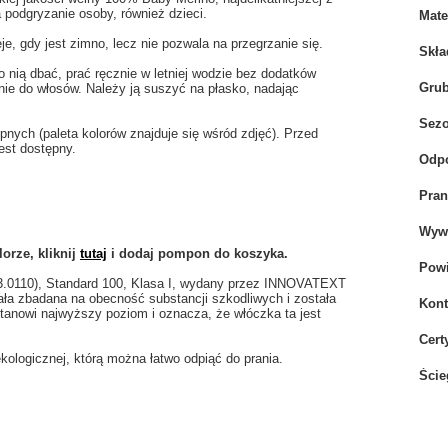
 podgryzanie osoby, również dzieci.
Mate
je, gdy jest zimno, lecz nie pozwala na przegrzanie się.
Skła
 nią dbać, prać ręcznie w letniej wodzie bez dodatków
Gru
ie do włosów. Należy ją suszyć na płasko, nadając
Sez
ych (paleta kolorów znajduje się wśród zdjęć). Przed
est dostępny.
Odpo
Pran
Wywi
orze, kliknij
tutaj
i dodaj pompon do koszyka.
Powi
.3.0110), Standard 100, Klasa I, wydany przez INNOVATEXT
tała zbadana na obecność substancji szkodliwych i została
Kont
anowi najwyższy poziom i oznacza, że włóczka ta jest
Cert
ologicznej, którą można łatwo odpiąć do prania.
Ście