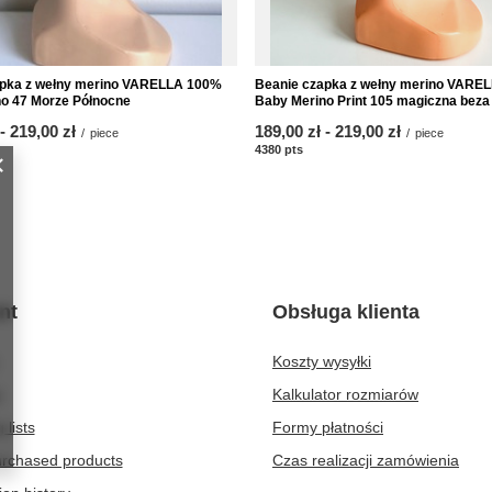
apka z wełny merino VARELLA 100%
Beanie czapka z wełny merino VARE
o 47 Morze Północne
Baby Merino Print 105 magiczna beza
-
to
219,00 zł
from
189,00 zł
-
to
219,00 zł
/
piece
/
piece
nts
4380
pts
points
nt
Obsługa klienta
Koszty wysyłki
t
Kalkulator rozmiarów
 lists
Formy płatności
purchased products
Czas realizacji zamówienia