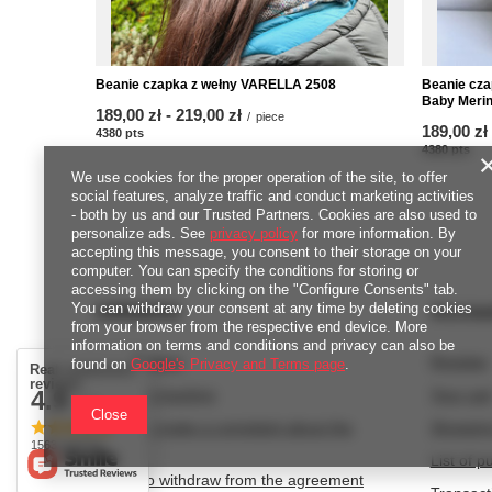
Beanie czapka z wełny VARELLA 2508
Beanie cz
Baby Merin
from
189,00 zł
-
to
219,00 zł
/
piece
from
189,00 zł
4380
pts
points
4380
pts
poi
We use cookies for the proper operation of the site, to offer
social features, analyze traffic and conduct marketing activities
- both by us and our Trusted Partners. Cookies are also used to
personalize ads. See
privacy policy
for more information. By
accepting this message, you consent to their storage on your
computer. You can specify the conditions for storing or
accessing them by clicking on the "Configure Consents" tab.
You can withdraw your consent at any time by deleting cookies
ORDERS
Accou
from your browser from the respective end device. More
information on terms and conditions and privacy can also be
Order status
Register
found on
Google's Privacy and Terms page
.
Real customers
reviews
4.9
Package tracking
Your car
/ 5.0
Close
I want to make a complaint about the
Shopping
1563 reviews
product
List of 
I want to withdraw from the agreement