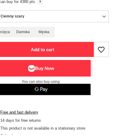
can buy for
4380
pts.
 Ciemny szary
ecięca
Damska
Męska
Add to cart
You can also buy using:
Free and fast delivery
14
days for free returns
This product is not available in a stationary store