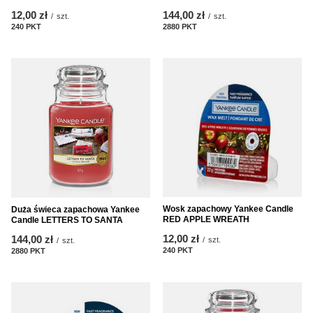
12,00 zł
144,00 zł
/
szt.
/
szt.
240
PKT
punktów
2880
PKT
punktów
Wosk zapachowy Yankee Candle
Duża świeca zapachowa Yankee
RED APPLE WREATH
Candle LETTERS TO SANTA
12,00 zł
144,00 zł
/
szt.
/
szt.
240
PKT
punktów
2880
PKT
punktów