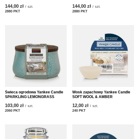
144,00 zł
144,00 zł
/
szt.
/
szt.
2880
PKT
punktów
2880
PKT
punktów
Świeca ogrodowa Yankee Candle
Wosk zapachowy Yankee Candle
SPARKLING LEMONGRASS
SOFT WOOL & AMBER
103,00 zł
12,00 zł
/
szt.
/
szt.
2060
PKT
punktów
240
PKT
punktów