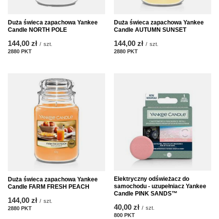
Duża świeca zapachowa Yankee
Duża świeca zapachowa Yankee
Candle NORTH POLE
Candle AUTUMN SUNSET
144,00 zł
144,00 zł
/
szt.
/
szt.
2880
PKT
punktów
2880
PKT
punktów
Elektryczny odświeżacz do
Duża świeca zapachowa Yankee
samochodu - uzupełniacz Yankee
Candle FARM FRESH PEACH
Candle PINK SANDS™
144,00 zł
/
szt.
40,00 zł
/
szt.
2880
PKT
punktów
800
PKT
punktów