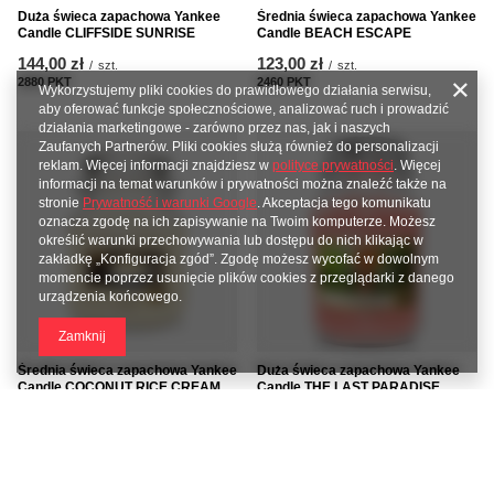
Duża świeca zapachowa Yankee
Średnia świeca zapachowa Yankee
Candle CLIFFSIDE SUNRISE
Candle BEACH ESCAPE
144,00 zł
123,00 zł
/
szt.
/
szt.
2880
PKT
punktów
2460
PKT
punktów
Wykorzystujemy pliki cookies do prawidłowego działania serwisu,
aby oferować funkcje społecznościowe, analizować ruch i prowadzić
działania marketingowe - zarówno przez nas, jak i naszych
Zaufanych Partnerów. Pliki cookies służą również do personalizacji
reklam. Więcej informacji znajdziesz w
polityce prywatności
. Więcej
informacji na temat warunków i prywatności można znaleźć także na
stronie
Prywatność i warunki Google
. Akceptacja tego komunikatu
oznacza zgodę na ich zapisywanie na Twoim komputerze. Możesz
określić warunki przechowywania lub dostępu do nich klikając w
zakładkę „Konfiguracja zgód”. Zgodę możesz wycofać w dowolnym
momencie poprzez usunięcie plików cookies z przeglądarki z danego
urządzenia końcowego.
Zamknij
Duża świeca zapachowa Yankee
Średnia świeca zapachowa Yankee
Candle THE LAST PARADISE
Candle COCONUT RICE CREAM
144,00 zł
123,00 zł
/
szt.
/
szt.
2880
PKT
punktów
2460
PKT
punktów