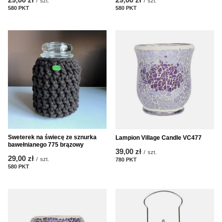
/
szt.
/
szt.
580
PKT
punktów
580
PKT
punktów
Sweterek na świecę ze sznurka
Lampion Village Candle VC477
bawełnianego 775 brązowy
39,00 zł
/
szt.
29,00 zł
/
szt.
780
PKT
punktów
580
PKT
punktów