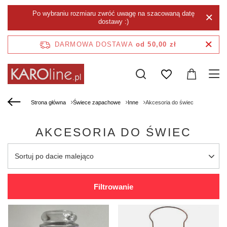
Po wybraniu rozmiaru zwróć uwagę na szacowaną datę
dostawy :)
DARMOWA DOSTAWA
od 50,00 zł
Strona główna
Świece zapachowe
Inne
Akcesoria do świec
AKCESORIA DO ŚWIEC
Zmień sortowanie
Sortuj po dacie malejąco
Filtrowanie