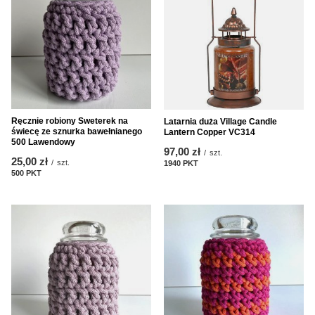
Ręcznie robiony Sweterek na
Latarnia duża Village Candle
świecę ze sznurka bawełnianego
Lantern Copper VC314
500 Lawendowy
97,00 zł
/
szt.
25,00 zł
/
szt.
1940
PKT
punktów
500
PKT
punktów