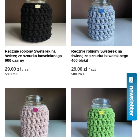
Ręcznie robiony Sweterek na
Ręcznie robiony Sweterek na
świecę ze sznurka bawełnianego
świecę ze sznurka bawełnianego
900 czarny
400 błękit
29,00 zł
29,00 zł
/
szt.
/
szt.
580
PKT
punktów
580
PKT
punktów