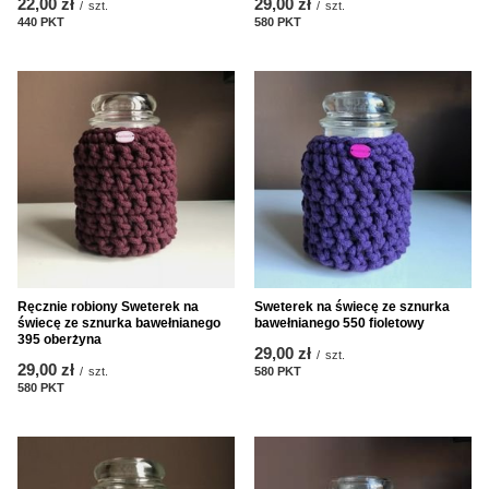
22,00 zł
29,00 zł
/
szt.
/
szt.
440
PKT
punktów
580
PKT
punktów
Ręcznie robiony Sweterek na
Sweterek na świecę ze sznurka
świecę ze sznurka bawełnianego
bawełnianego 550 fioletowy
395 oberżyna
29,00 zł
/
szt.
29,00 zł
/
szt.
580
PKT
punktów
580
PKT
punktów