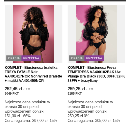
OKAZJA
PRZECENA
OKAZJA
PRZECENA
KOMPLET - Biustonosz braletka
KOMPLET - Biustonosz Freya
FREYA FATALE Noir
TEMPTRESS AA400102BLK Uw
AA401417NOR Non Wired Bralette
Plunge Bra Black (30D, 30FF, 32FF,
+ majtki AA401450NOR
38FF) + brazyliany
252,45 zł
259,25 zł
/
szt.
/
szt.
5049
PKT
punktów
5185
PKT
punktów
Najniższa cena produktu w
Najniższa cena produktu w
okresie 30 dni przed
okresie 30 dni przed
wprowadzeniem obniżki:
wprowadzeniem obniżki:
151,30 zł
+66%
259,25 zł
0%
Cena regularna:
297,00 zł
-15%
Cena regularna:
305,00 zł
-15%