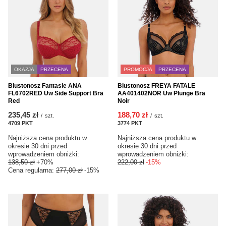
OKAZJA
PRZECENA
PROMOCJA
PRZECENA
Biustonosz Fantasie ANA
Biustonosz FREYA FATALE
FL6702RED Uw Side Support Bra
AA401402NOR Uw Plunge Bra
Red
Noir
235,45 zł
188,70 zł
/
szt.
/
szt.
4709
PKT
punktów
3774
PKT
punktów
Najniższa cena produktu w
Najniższa cena produktu w
okresie 30 dni przed
okresie 30 dni przed
wprowadzeniem obniżki:
wprowadzeniem obniżki:
138,50 zł
+70%
222,00 zł
-15%
Cena regularna:
277,00 zł
-15%