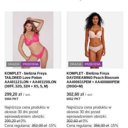
OKAZJA
PRZECENA
OKAZJA
PRZECENA
KOMPLET - bielizna Freya
KOMPLET - Bielizna Freya
TAILORED Love Potion
DAYDREAMING Peach Blossom
AA401121LON + AA401150LON
AA400831PEM + AA400880PEM
(30FF, 32G, 32H + XS, S, M)
(30GG+M)
299,20 zł
302,60 zł
/
szt.
/
szt.
5984
PKT
punktów
6052
PKT
punktów
Najniższa cena produktu w
Najniższa cena produktu w
okresie 30 dni przed
okresie 30 dni przed
wprowadzeniem obniżki:
wprowadzeniem obniżki:
299,20 zł
0%
302,60 zł
0%
Cena regularna:
352,00 zł
-15%
Cena regularna:
356,00 zł
-15%