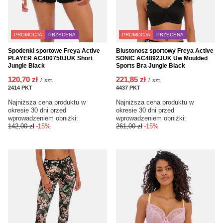
PROMOCJA
PRZECENA
PROMOCJA
PRZECENA
Spodenki sportowe Freya Active
Biustonosz sportowy Freya Active
PLAYER AC400750JUK Short
SONIC AC4892JUK Uw Moulded
Jungle Black
Sports Bra Jungle Black
120,70 zł
221,85 zł
/
szt.
/
szt.
2414
PKT
punktów
4437
PKT
punktów
Najniższa cena produktu w
Najniższa cena produktu w
okresie 30 dni przed
okresie 30 dni przed
wprowadzeniem obniżki:
wprowadzeniem obniżki:
142,00 zł
-15%
261,00 zł
-15%