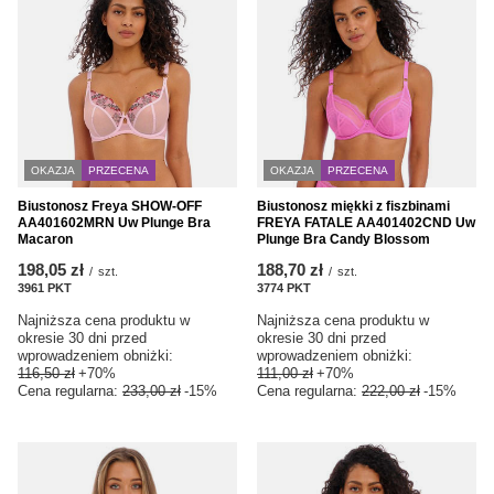
OKAZJA
PRZECENA
OKAZJA
PRZECENA
Biustonosz Freya SHOW-OFF
Biustonosz miękki z fiszbinami
AA401602MRN Uw Plunge Bra
FREYA FATALE AA401402CND Uw
Macaron
Plunge Bra Candy Blossom
198,05 zł
188,70 zł
/
szt.
/
szt.
3961
PKT
punktów
3774
PKT
punktów
Najniższa cena produktu w
Najniższa cena produktu w
okresie 30 dni przed
okresie 30 dni przed
wprowadzeniem obniżki:
wprowadzeniem obniżki:
116,50 zł
+70%
111,00 zł
+70%
Cena regularna:
233,00 zł
-15%
Cena regularna:
222,00 zł
-15%