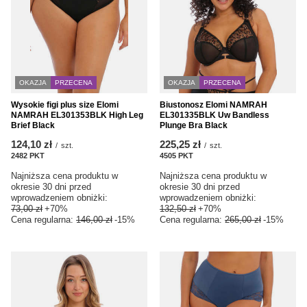
OKAZJA
PRZECENA
OKAZJA
PRZECENA
Wysokie figi plus size Elomi
Biustonosz Elomi NAMRAH
NAMRAH EL301353BLK High Leg
EL301335BLK Uw Bandless
Brief Black
Plunge Bra Black
124,10 zł
225,25 zł
/
szt.
/
szt.
2482
PKT
punktów
4505
PKT
punktów
Najniższa cena produktu w
Najniższa cena produktu w
okresie 30 dni przed
okresie 30 dni przed
wprowadzeniem obniżki:
wprowadzeniem obniżki:
73,00 zł
+70%
132,50 zł
+70%
Cena regularna:
146,00 zł
-15%
Cena regularna:
265,00 zł
-15%