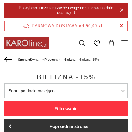
Po wybraniu rozmiaru zwróć uwagę na szacowaną datę
dostawy :)
DARMOWA DOSTAWA
od 50,00 zł
Strona główna
* Przeceny *
Bielizna
Bielizna -15%
BIELIZNA -15%
Zmień sortowanie
Sortuj po dacie malejąco
Filtrowanie
Poprzednia strona