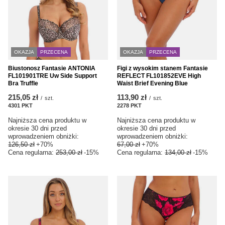
OKAZJA
PRZECENA
OKAZJA
PRZECENA
Biustonosz Fantasie ANTONIA
Figi z wysokim stanem Fantasie
FL101901TRE Uw Side Support
REFLECT FL101852EVE High
Bra Truffle
Waist Brief Evening Blue
215,05 zł
113,90 zł
/
szt.
/
szt.
4301
PKT
punktów
2278
PKT
punktów
Najniższa cena produktu w
Najniższa cena produktu w
okresie 30 dni przed
okresie 30 dni przed
wprowadzeniem obniżki:
wprowadzeniem obniżki:
126,50 zł
+70%
67,00 zł
+70%
Cena regularna:
253,00 zł
-15%
Cena regularna:
134,00 zł
-15%