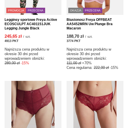
PROMOCJA
PRZECENA
OKAZJA
PRZECENA
Legginsy sportowe Freya Active
Biustonosz Freya OFFBEAT
ECOSCULPT AC401151JUK
AA5452MRN Uw Plunge Bra
Legging Jungle Black
Macaron
245,65 zł
188,70 zł
/
szt.
/
szt.
4913
PKT
punktów
3774
PKT
punktów
Najniższa cena produktu w
Najniższa cena produktu w
okresie 30 dni przed
okresie 30 dni przed
wprowadzeniem obniżki:
wprowadzeniem obniżki:
289,00 zł
-15%
111,00 zł
+70%
Cena regularna:
222,00 zł
-15%