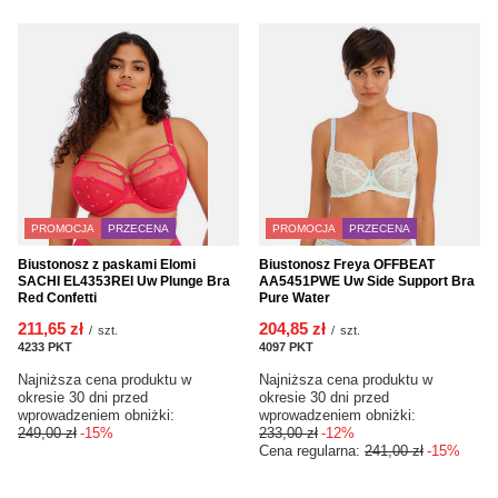
PROMOCJA
PRZECENA
PROMOCJA
PRZECENA
Biustonosz z paskami Elomi
Biustonosz Freya OFFBEAT
SACHI EL4353REI Uw Plunge Bra
AA5451PWE Uw Side Support Bra
Red Confetti
Pure Water
211,65 zł
204,85 zł
/
szt.
/
szt.
4233
PKT
punktów
4097
PKT
punktów
Najniższa cena produktu w
Najniższa cena produktu w
okresie 30 dni przed
okresie 30 dni przed
wprowadzeniem obniżki:
wprowadzeniem obniżki:
249,00 zł
-15%
233,00 zł
-12%
Cena regularna:
241,00 zł
-15%