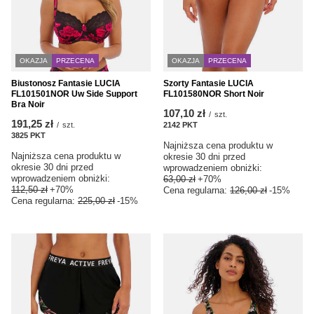
OKAZJA
PRZECENA
OKAZJA
PRZECENA
Biustonosz Fantasie LUCIA
Szorty Fantasie LUCIA
FL101501NOR Uw Side Support
FL101580NOR Short Noir
Bra Noir
107,10 zł
/
szt.
191,25 zł
/
szt.
2142
PKT
punktów
3825
PKT
punktów
Najniższa cena produktu w
Najniższa cena produktu w
okresie 30 dni przed
okresie 30 dni przed
wprowadzeniem obniżki:
wprowadzeniem obniżki:
63,00 zł
+70%
112,50 zł
+70%
Cena regularna:
126,00 zł
-15%
Cena regularna:
225,00 zł
-15%