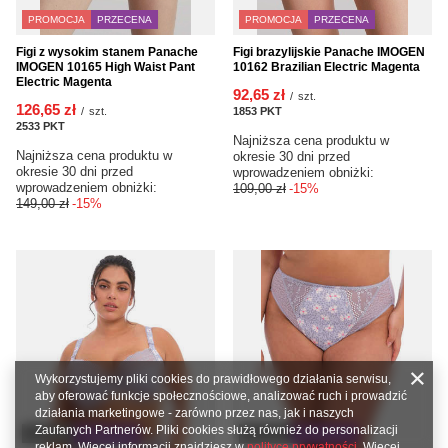
PROMOCJA
PRZECENA
PROMOCJA
PRZECENA
Figi z wysokim stanem Panache
Figi brazylijskie Panache IMOGEN
IMOGEN 10165 High Waist Pant
10162 Brazilian Electric Magenta
Electric Magenta
92,65 zł
/
szt.
126,65 zł
/
szt.
1853
PKT
punktów
2533
PKT
punktów
Najniższa cena produktu w
Najniższa cena produktu w
okresie 30 dni przed
okresie 30 dni przed
wprowadzeniem obniżki:
wprowadzeniem obniżki:
109,00 zł
-15%
149,00 zł
-15%
Wykorzystujemy pliki cookies do prawidłowego działania serwisu,
aby oferować funkcje społecznościowe, analizować ruch i prowadzić
działania marketingowe - zarówno przez nas, jak i naszych
Zaufanych Partnerów. Pliki cookies służą również do personalizacji
OKAZJA
PRZECENA
OKAZJA
PRZECENA
reklam. Więcej informacji znajdziesz w
polityce prywatności
. Więcej