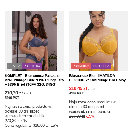
OKAZJA
PRZECENA
PROMOCJA
PRZECENA
KOMPLET - Biustonosz Panache
Biustonosz Elomi MATILDA
ANA Vintage Blue 9396 Plunge Bra
EL8900DSY Uw Plunge Bra Daisy
+ 9395 Brief (30FF, 32G, 34GG)
218,45 zł
/
szt.
270,30 zł
/
szt.
4369
PKT
punktów
5406
PKT
punktów
Najniższa cena produktu w
Najniższa cena produktu w
okresie 30 dni przed
okresie 30 dni przed
wprowadzeniem obniżki:
wprowadzeniem obniżki:
257,00 zł
-15%
270,30 zł
0%
Cena regularna:
318,00 zł
-15%