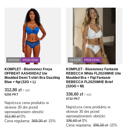
OKAZJA
PRZECENA
OKAZJA
PRZECENA
KOMPLET - Biustonosz Freya
KOMPLET - Biustonosz Fantasie
OFFBEAT AA5450DAZ Uw
REBECCA White FL2024WHE U/w
Moulded Demi T-shirt Bra Dazzling
Moulded Bra + Figi Fantasie
Blue + figi (32G + L)
REBECCA FL2025WHE Brief
(32GG + M)
312,80 zł
/
szt.
336,60 zł
6256
PKT
punktów
/
szt.
6732
PKT
punktów
Najniższa cena produktu w
Najniższa cena produktu w
okresie 30 dni przed
okresie 30 dni przed
wprowadzeniem obniżki:
wprowadzeniem obniżki:
312,80 zł
0%
336,60 zł
0%
Cena regularna:
368,00 zł
-15%
Cena regularna:
396,00 zł
-15%