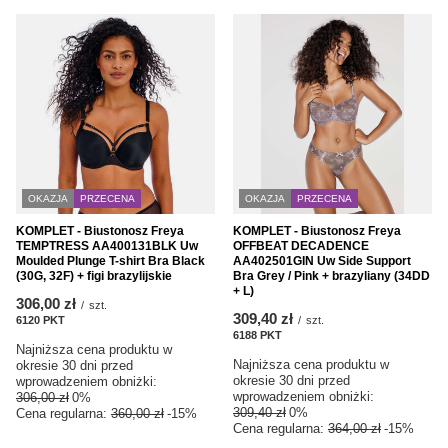
OKAZJA
PRZECENA
OKAZJA
PRZECENA
KOMPLET - Biustonosz Freya
KOMPLET - Biustonosz Freya
TEMPTRESS AA400131BLK Uw
OFFBEAT DECADENCE
Moulded Plunge T-shirt Bra Black
AA402501GIN Uw Side Support
(30G, 32F) + figi brazylijskie
Bra Grey / Pink + brazyliany (34DD
+ L)
306,00 zł
/
szt.
309,40 zł
6120
PKT
punktów
/
szt.
6188
PKT
punktów
Najniższa cena produktu w
Najniższa cena produktu w
okresie 30 dni przed
okresie 30 dni przed
wprowadzeniem obniżki:
wprowadzeniem obniżki:
306,00 zł
0%
309,40 zł
0%
Cena regularna:
360,00 zł
-15%
Cena regularna:
364,00 zł
-15%