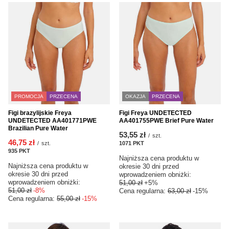
PROMOCJA
PRZECENA
OKAZJA
PRZECENA
Figi brazylijskie Freya
Figi Freya UNDETECTED
UNDETECTED AA401771PWE
AA401755PWE Brief Pure Water
Brazilian Pure Water
53,55 zł
/
szt.
46,75 zł
/
szt.
1071
PKT
punktów
935
PKT
punktów
Najniższa cena produktu w
Najniższa cena produktu w
okresie 30 dni przed
okresie 30 dni przed
wprowadzeniem obniżki:
wprowadzeniem obniżki:
51,00 zł
+5%
51,00 zł
-8%
Cena regularna:
63,00 zł
-15%
Cena regularna:
55,00 zł
-15%