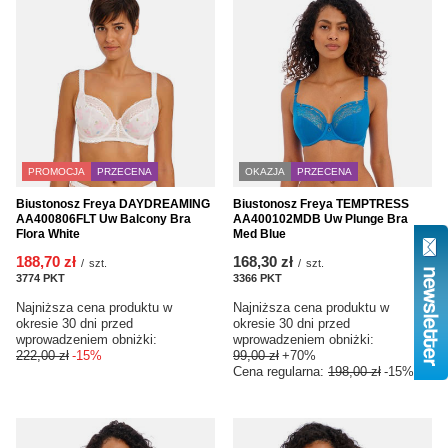
PROMOCJA
PRZECENA
OKAZJA
PRZECENA
Biustonosz Freya DAYDREAMING
Biustonosz Freya TEMPTRESS
AA400806FLT Uw Balcony Bra
AA400102MDB Uw Plunge Bra
Flora White
Med Blue
188,70 zł
168,30 zł
/
szt.
/
szt.
3774
PKT
punktów
3366
PKT
punktów
Najniższa cena produktu w
Najniższa cena produktu w
okresie 30 dni przed
okresie 30 dni przed
wprowadzeniem obniżki:
wprowadzeniem obniżki:
222,00 zł
-15%
99,00 zł
+70%
Cena regularna:
198,00 zł
-15%