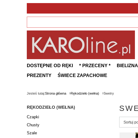
DOSTĘPNE OD RĘKI
* PRZECENY *
BIELIZNA
PREZENTY
ŚWIECE ZAPACHOWE
Jesteś tutaj:
Strona główna
Rękodzieło (wełna)
Swetry
SW
RĘKODZIEŁO (WEŁNA)
Czapki
Zmień s
Sortuj p
Chusty
Szale