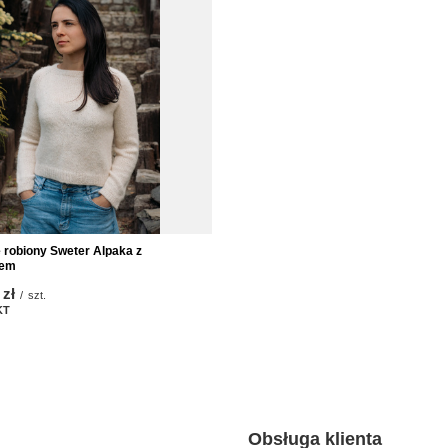
 robiony Sweter Alpaka z
iem
 zł
/
szt.
KT
punktów
Obsługa klienta