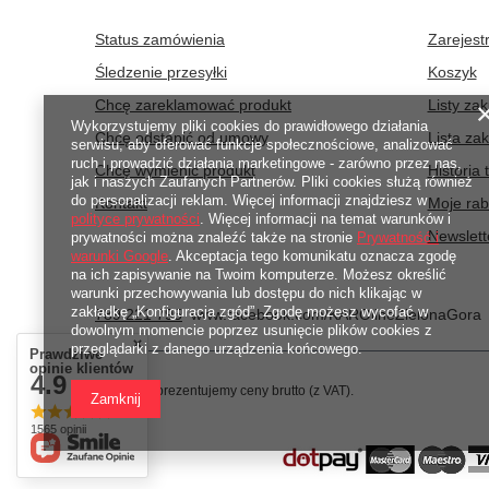
Status zamówienia
Zarejestr
Śledzenie przesyłki
Koszyk
Chcę zareklamować produkt
Listy za
Wykorzystujemy pliki cookies do prawidłowego działania
Chcę odstąpić od umowy
Lista za
serwisu, aby oferować funkcje społecznościowe, analizować
ruch i prowadzić działania marketingowe - zarówno przez nas,
Chcę wymienić produkt
Historia 
jak i naszych Zaufanych Partnerów. Pliki cookies służą również
do personalizacji reklam. Więcej informacji znajdziesz w
Kontakt
Moje rab
polityce prywatności
. Więcej informacji na temat warunków i
Newslett
prywatności można znaleźć także na stronie
Prywatność i
warunki Google
. Akceptacja tego komunikatu oznacza zgodę
na ich zapisywanie na Twoim komputerze. Możesz określić
warunki przechowywania lub dostępu do nich klikając w
zakładkę „Konfiguracja zgód”. Zgodę możesz wycofać w
789 221 795
www.facebook.com/KAROlineZielonaGora
dowolnym momencie poprzez usunięcie plików cookies z
przeglądarki z danego urządzenia końcowego.
Prawdziwe
opinie klientów
4.9
W sklepie prezentujemy ceny brutto (z VAT).
/ 5.0
Zamknij
1565 opinii