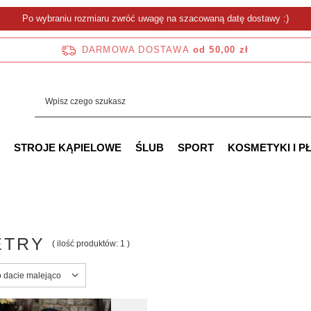
Po wybraniu rozmiaru zwróć uwagę na szacowaną datę dostawy :)
DARMOWA DOSTAWA
od 50,00 zł
STROJE KĄPIELOWE
ŚLUB
SPORT
KOSMETYKI I P
ETRY
( ilość produktów:
1
)
ortowanie
o dacie malejąco