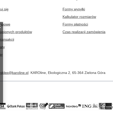
uj się
Formy wysyłki
Kalkulator rozmiarów
kupowe
Formy płatności
kupionych produktów
Czas realizacji zamówienia
transakcji
aty
er
sklep@karoline.pl
KAROline
,
Ekologiczna 2
,
65-364
Zielona Góra