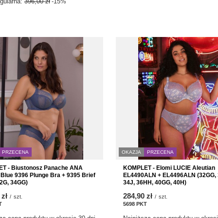
gularna:
396,00 zł
-15%
OKAZJA
PRZECENA
PRZECENA
KOMPLET - Elomi LUCIE Aleutian
T - Biustonosz Panache ANA
EL4490ALN + EL4496ALN (32GG, 
 Blue 9396 Plunge Bra + 9395 Brief
34J, 36HH, 40GG, 40H)
32G, 34GG)
284,90 zł
 zł
/
szt.
/
szt.
5698
PKT
punktów
T
punktów