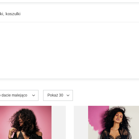
tki, koszulki
ortowanie
o dacie malejąco
Zmień ilość wyświetlanych produktów
Pokaż 30