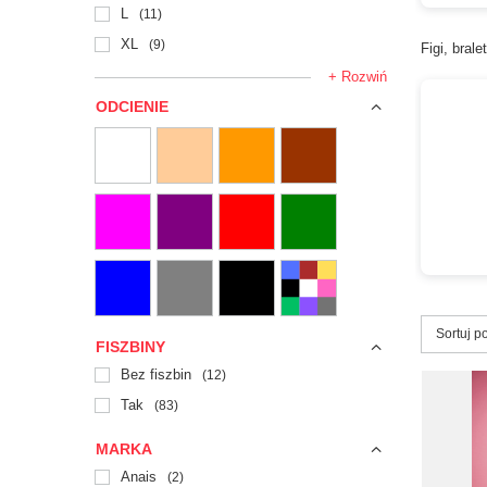
L
11
XL
9
Figi, brale
+ Rozwiń
ODCIENIE
Zmień s
Sortuj p
FISZBINY
Bez fiszbin
12
Tak
83
MARKA
Anais
2