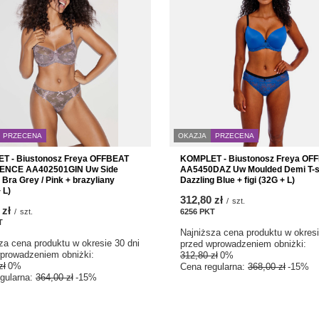
PRZECENA
OKAZJA
PRZECENA
T - Biustonosz Freya OFFBEAT
KOMPLET - Biustonosz Freya OF
NCE AA402501GIN Uw Side
AA5450DAZ Uw Moulded Demi T-sh
 Bra Grey / Pink + brazyliany
Dazzling Blue + figi (32G + L)
 L)
312,80 zł
/
szt.
 zł
/
szt.
6256
PKT
punktów
T
punktów
Najniższa cena produktu w okresi
za cena produktu w okresie 30 dni
przed wprowadzeniem obniżki:
prowadzeniem obniżki:
312,80 zł
0%
zł
0%
Cena regularna:
368,00 zł
-15%
gularna:
364,00 zł
-15%