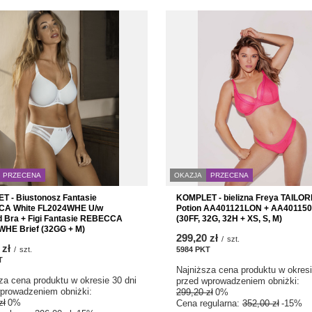
OKAZJA
PRZECENA
PRZECENA
KOMPLET - bielizna Freya TAILO
 - Biustonosz Fantasie
Potion AA401121LON + AA40115
A White FL2024WHE U/w
(30FF, 32G, 32H + XS, S, M)
 Bra + Figi Fantasie REBECCA
HE Brief (32GG + M)
299,20 zł
/
szt.
 zł
5984
PKT
punktów
/
szt.
T
punktów
Najniższa cena produktu w okresi
za cena produktu w okresie 30 dni
przed wprowadzeniem obniżki:
prowadzeniem obniżki:
299,20 zł
0%
zł
0%
Cena regularna:
352,00 zł
-15%