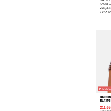
Najniżs
przed w
270,30 
Cena re
PROMOC
Biuston
EL4353R
211,65