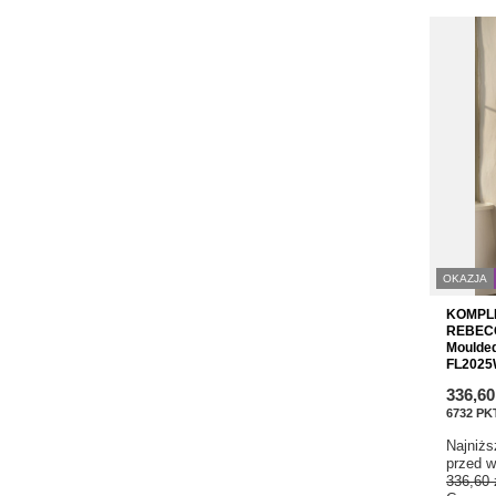
OKAZJA
KOMPLET
REBECC
Moulded
FL2025W
336,60
6732
PK
Najniżs
przed w
336,60 