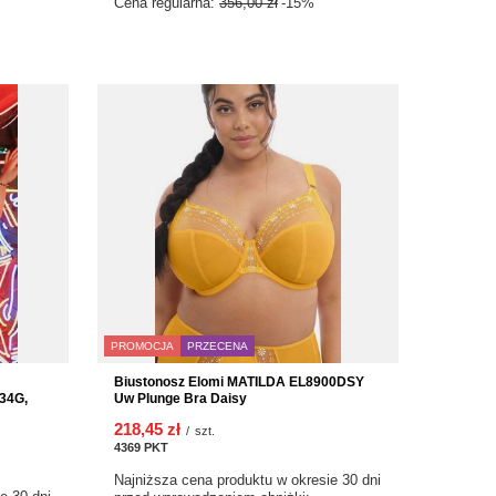
Cena regularna:
356,00 zł
-15%
PROMOCJA
PRZECENA
Biustonosz Elomi MATILDA EL8900DSY
34G,
Uw Plunge Bra Daisy
218,45 zł
/
szt.
4369
PKT
punktów
Najniższa cena produktu w okresie 30 dni