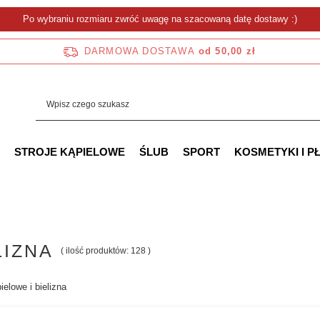
Po wybraniu rozmiaru zwróć uwagę na szacowaną datę dostawy :)
DARMOWA DOSTAWA
od 50,00 zł
STROJE KĄPIELOWE
ŚLUB
SPORT
KOSMETYKI I P
LIZNA
( ilość produktów:
128
)
ielowe i bielizna