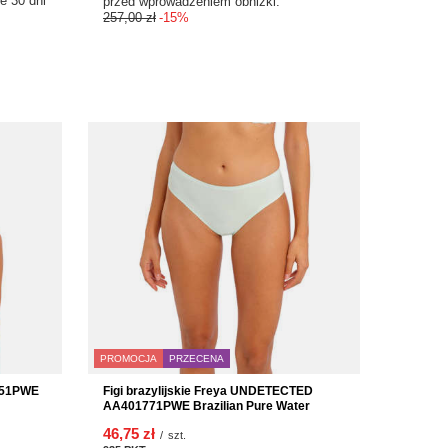
e 30 dni
przed wprowadzeniem obniżki:
257,00 zł
-15%
PROMOCJA
PRZECENA
451PWE
Figi brazylijskie Freya UNDETECTED
AA401771PWE Brazilian Pure Water
46,75 zł
/
szt.