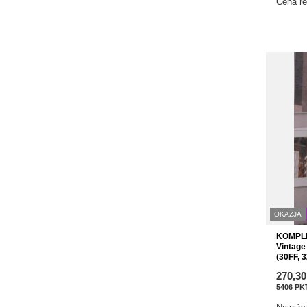
Cena re
OKAZJA
KOMPLE
Vintage
(30FF, 
270,30
5406
PK