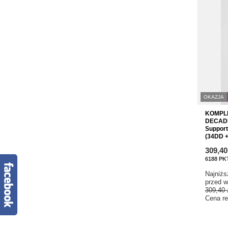
OKAZJA
KOMPLE
DECADE
Support
(34DD +
309,40
6188
PK
Najniżs
przed w
309,40 
Cena re