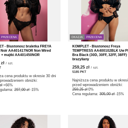
PRZECENA
OKAZJA
PRZECENA
 - Biustonosz braletka FREYA
KOMPLET - Biustonosz Freya
 Noir AA401417NOR Non Wired
TEMPTRESS AA400102BLK Uw P
e + majtki AA401450NOR
Bra Black (30D, 30FF, 32FF, 38FF)
brazyliany
 zł
/
szt.
259,25 zł
T
punktów
/
szt.
5185
PKT
punktów
za cena produktu w okresie 30 dni
Najniższa cena produktu w okresi
prowadzeniem obniżki:
przed wprowadzeniem obniżki:
zł
+66%
259,25 zł
0%
gularna:
297,00 zł
-15%
Cena regularna:
305,00 zł
-15%