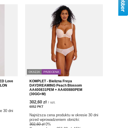
OKAZJA
PRZECENA
RED Love
KOMPLET - Bielizna Freya
0LON
DAYDREAMING Peach Blossom
AA400831PEM + AA400880PEM
(30GG+M)
302,60 zł
/
szt.
6052
PKT
punktów
e 30 dni
Najniższa cena produktu w okresie 30 dni
przed wprowadzeniem obniżki:
302,60 zł
0%