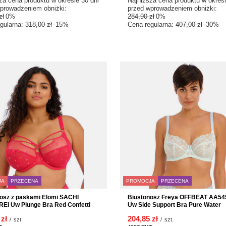
Najniższa cena produktu w okresi
za cena produktu w okresie 30 dni
przed wprowadzeniem obniżki:
prowadzeniem obniżki:
284,90 zł
0%
zł
0%
Cena regularna:
407,00 zł
-30%
gularna:
318,00 zł
-15%
JA
PRZECENA
PROMOCJA
PRZECENA
osz z paskami Elomi SACHI
Biustonosz Freya OFFBEAT AA5
EI Uw Plunge Bra Red Confetti
Uw Side Support Bra Pure Water
 zł
204,85 zł
/
szt.
/
szt.