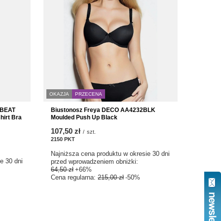
OKAZJA
PRZECENA
FBEAT
Biustonosz Freya DECO AA4232BLK
irt Bra
Moulded Push Up Black
107,50 zł
/
szt.
2150
PKT
punktów
Najniższa cena produktu w okresie 30 dni
e 30 dni
przed wprowadzeniem obniżki:
64,50 zł
+66%
Cena regularna:
215,00 zł
-50%