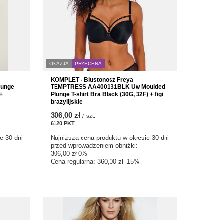
OKAZJA
PRZECENA
KOMPLET - Biustonosz Freya
lunge
TEMPTRESS AA400131BLK Uw Moulded
 +
Plunge T-shirt Bra Black (30G, 32F) + figi
brazylijskie
306,00 zł
/
szt.
6120
PKT
punktów
e 30 dni
Najniższa cena produktu w okresie 30 dni
przed wprowadzeniem obniżki:
306,00 zł
0%
Cena regularna:
360,00 zł
-15%