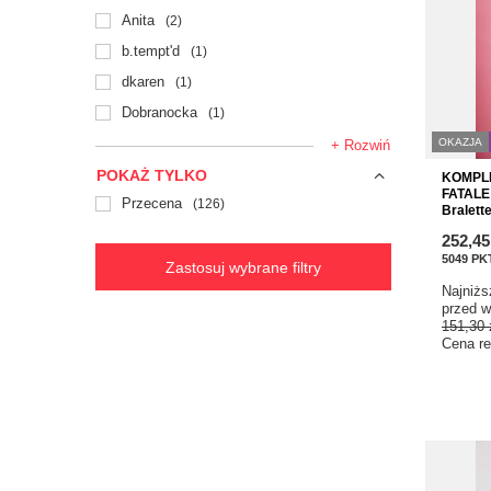
Anita
2
b.tempt'd
1
dkaren
1
Dobranocka
1
OKAZJA
+ Rozwiń
POKAŻ TYLKO
KOMPLET
FATALE
Przecena
126
Bralett
252,45
5049
PK
Zastosuj wybrane filtry
Najniżs
przed w
151,30 
Cena re