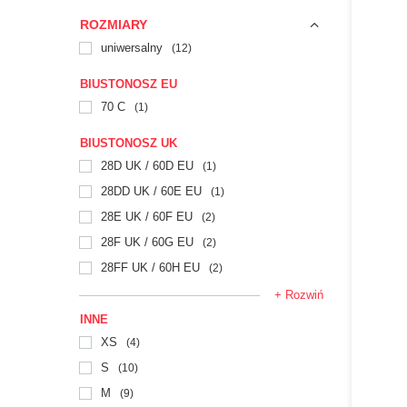
ROZMIARY
uniwersalny
12
BIUSTONOSZ EU
70 C
1
BIUSTONOSZ UK
28D UK / 60D EU
1
28DD UK / 60E EU
1
28E UK / 60F EU
2
28F UK / 60G EU
2
28FF UK / 60H EU
2
+ Rozwiń
INNE
XS
4
S
10
M
9