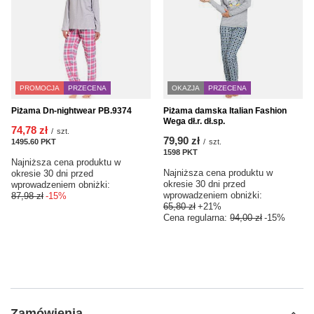
PROMOCJA
PRZECENA
OKAZJA
PRZECENA
Piżama Dn-nightwear PB.9374
Piżama damska Italian Fashion
Wega dł.r. dł.sp.
74,78 zł
/
szt.
79,90 zł
1495.60
PKT
punktów
/
szt.
1598
PKT
punktów
Najniższa cena produktu w
Najniższa cena produktu w
okresie 30 dni przed
okresie 30 dni przed
wprowadzeniem obniżki:
wprowadzeniem obniżki:
87,98 zł
-15%
65,80 zł
+21%
Cena regularna:
94,00 zł
-15%
Zamówienia