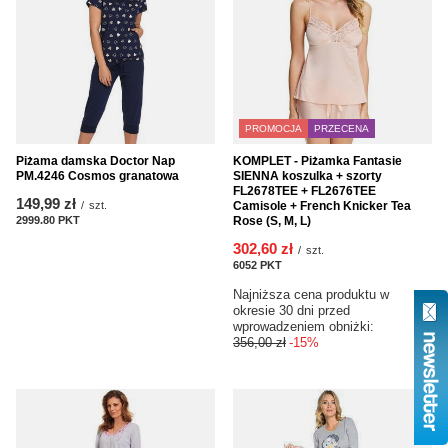
PROMOCJA
PRZECENA
Piżama damska Doctor Nap
KOMPLET - Piżamka Fantasie
PM.4246 Cosmos granatowa
SIENNA koszulka + szorty
FL2678TEE + FL2676TEE
149,99 zł
/
szt.
Camisole + French Knicker Tea
2999.80
PKT
punktów
Rose (S, M, L)
302,60 zł
/
szt.
6052
PKT
punktów
Najniższa cena produktu w
okresie 30 dni przed
wprowadzeniem obniżki:
356,00 zł
-15%