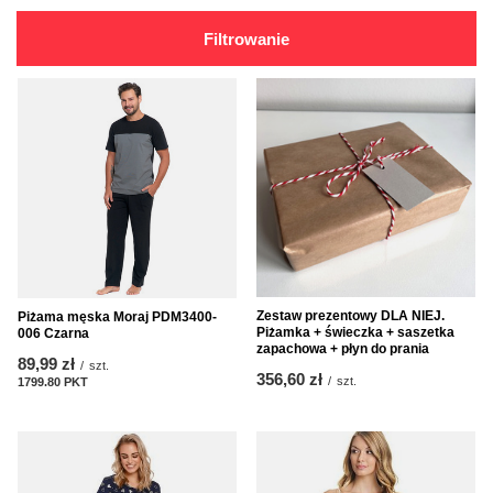
Filtrowanie
Zestaw prezentowy DLA NIEJ.
Piżama męska Moraj PDM3400-
Piżamka + świeczka + saszetka
006 Czarna
zapachowa + płyn do prania
89,99 zł
/
szt.
356,60 zł
/
szt.
1799.80
PKT
punktów