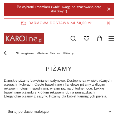
Po wybraniu rozmiaru zwróć uwagę na szacowaną datę
dostawy :)
DARMOWA DOSTAWA
od 50,00 zł
Strona główna
Bielizna
Na noc
Piżamy
PIŻAMY
Damskie piżamy bawełniane i satynowe. Dostępne są w wielu różnych
wzorach i kolorach. Ciepłe bawełniane i flanelowe piżamy z długim
rękawem i długimi spodniami, w sam raz na chłodne noce. Lekkie
bawełniane piżamki z krótkim rękawem lub na ramiączkach.
Eleganckie piżamy z satyny. Piżamy dla kobiet karmiących piersią.
Zmień sortowanie
Sortuj po dacie malejąco