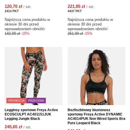
120,70 zł
221,85 zł
/
szt.
/
szt.
2414
PKT
punktów
4437
PKT
punktów
Najniższa cena produktu w
Najniższa cena produktu w
okresie 30 dni przed
okresie 30 dni przed
wprowadzeniem obniżki:
wprowadzeniem obniżki:
142,00 zł
-15%
261,00 zł
-15%
PROMOCJA
PRZECENA
Legginsy sportowe Freya Active
Bezfiszbinowy biustonosz
ECOSCULPT AC401151JUK
sportowy Freya Active DYNAMIC
Legging Jungle Black
AC4014PUK Non Wired Sports Bra
Pure Leopard Black
245,65 zł
/
szt.