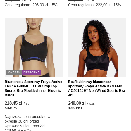
103,00 zł
+70%
111,00 zł
+70%
Cena regularna:
206,00 zł
-15%
Cena regularna:
222,00 zł
-15%
OKAZJA
PRZECENA
Biustonosz Sportowy Freya Active
Bezfiszbinowy biustonosz
EPIC AA4004ELB UW Crop Top
sportowy Freya Active DYNAMIC
Sports Bra Moulded Inner Electric
AC4014JET Non Wired Sports Bra
Black
Jet
218,45 zł
249,00 zł
/
szt.
/
szt.
4369
PKT
punktów
4980
PKT
punktów
Najniższa cena produktu w
okresie 30 dni przed
wprowadzeniem obniżki:
128,50 zł
+70%