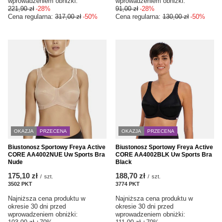
wprowadzeniem obniżki:
wprowadzeniem obniżki:
221,90 zł
-28%
91,00 zł
-28%
Cena regularna:
317,00 zł
-50%
Cena regularna:
130,00 zł
-50%
OKAZJA
PRZECENA
OKAZJA
PRZECENA
Biustonosz Sportowy Freya Active
Biustonosz Sportowy Freya Active
CORE AA4002NUE Uw Sports Bra
CORE AA4002BLK Uw Sports Bra
Nude
Black
175,10 zł
188,70 zł
/
szt.
/
szt.
3502
PKT
punktów
3774
PKT
punktów
Najniższa cena produktu w
Najniższa cena produktu w
okresie 30 dni przed
okresie 30 dni przed
wprowadzeniem obniżki:
wprowadzeniem obniżki: