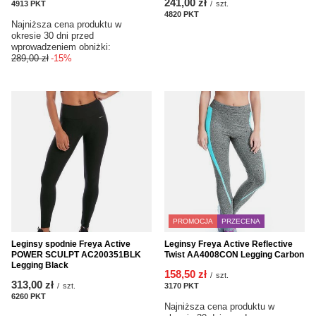
241,00 zł
4913
PKT
punktów
/
szt.
4820
PKT
punktów
Najniższa cena produktu w
okresie 30 dni przed
wprowadzeniem obniżki:
289,00 zł
-15%
PROMOCJA
PRZECENA
Leginsy spodnie Freya Active
Leginsy Freya Active Reflective
POWER SCULPT AC200351BLK
Twist AA4008CON Legging Carbon
Legging Black
158,50 zł
/
szt.
313,00 zł
/
szt.
3170
PKT
punktów
6260
PKT
punktów
Najniższa cena produktu w