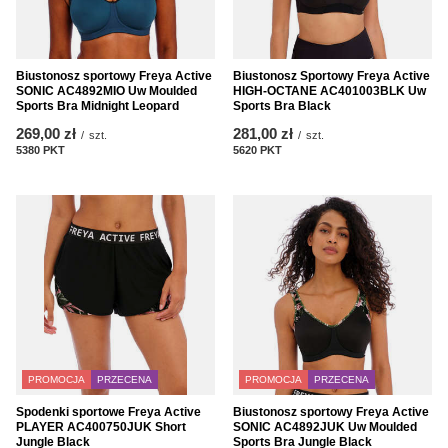
Biustonosz sportowy Freya Active
Biustonosz Sportowy Freya Active
SONIC AC4892MIO Uw Moulded
HIGH-OCTANE AC401003BLK Uw
Sports Bra Midnight Leopard
Sports Bra Black
269,00 zł
281,00 zł
/
szt.
/
szt.
5380
PKT
punktów
5620
PKT
punktów
PROMOCJA
PRZECENA
PROMOCJA
PRZECENA
Spodenki sportowe Freya Active
Biustonosz sportowy Freya Active
PLAYER AC400750JUK Short
SONIC AC4892JUK Uw Moulded
Jungle Black
Sports Bra Jungle Black