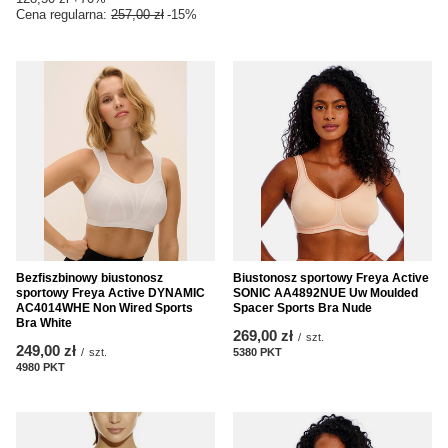
Cena regularna:
257,00 zł
-15%
Bezfiszbinowy biustonosz
Biustonosz sportowy Freya Active
sportowy Freya Active DYNAMIC
SONIC AA4892NUE Uw Moulded
AC4014WHE Non Wired Sports
Spacer Sports Bra Nude
Bra White
269,00 zł
/
szt.
249,00 zł
/
szt.
5380
PKT
punktów
4980
PKT
punktów