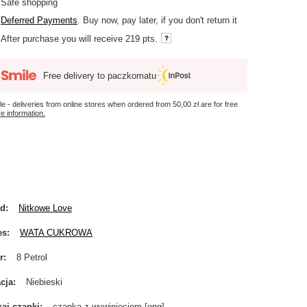
Safe shopping
Deferred Payments
. Buy now, pay later, if you don't return it
After purchase you will receive
219 pts.
Free delivery to paczkomatu
le - deliveries from online stores when ordered from
50,00 zł
are for free
e information.
nd
Nitkowe Love
es
WATA CUKROWA
r
8 Petrol
cja
Niebieski
aj czapki
czapka z wywinięciem [eng]