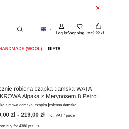
Log in
Shopping lists
0,00 zł
HANDMADE (WOOL)
GIFTS
cznie robiona czapka damska WATA
KROWA Alpaka z Merynosem 8 Petrol
ka zimowa damska, czapka jesienna damska
,00 zł
-
219,00 zł
incl. VAT
/
piece
can buy for
4380
pts.