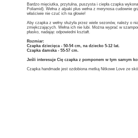
Bardzo mięciutka, przytulna, puszysta i ciepła czapka wykona
Poliamid
). Wełna z alpaki plus wełna z merynosa cudownie gr
właściwie nie czuć ich na głowie!
Aby czapka z wełny służyła przez wiele sezonów, należy o nią
zmiękczających. Wełna ich nie lubi. Można wyprać w szampo
płasko, nadając odpowiedni kształt.
Rozmiar:
Czapka dziecięca - 50-54 cm, na dziecko 5-12 lat.
Czapka damska - 55-57 cm.
Jeśli interesuje Cię czapka z pomponem w tym samym kol
Czapka handmade jest ozdobiona metką Nitkowe Love ze skóry