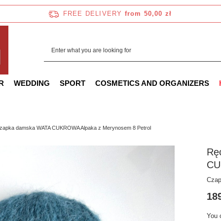
FREE DELIVERY
from 50,00 zł
R
WEDDING
SPORT
COSMETICS AND ORGANIZERS
 czapka damska WATA CUKROWA Alpaka z Merynosem 8 Petrol
Rę
CU
Czap
189
You 