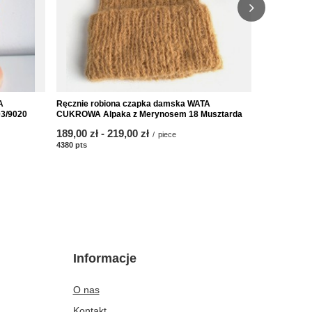
A
Ręcznie robiona czapka damska WATA
Ręcznie ro
3/9020
CUKROWA Alpaka z Merynosem 18 Musztarda
CUKROWA Al
from
189,00 zł
-
to
219,00 zł
from
189,00 zł
/
piece
4380
pts
points
4380
pts
poin
Informacje
O nas
Kontakt