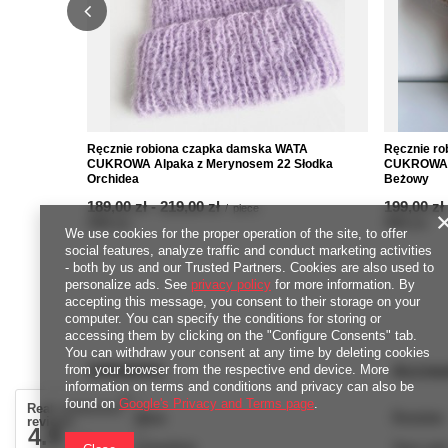
Ręcznie robiona czapka damska WATA
Ręcznie r
CUKROWA Alpaka z Merynosem 22 Słodka
CUKROWA 2
Orchidea
Beżowy
from
189,00 zł
-
to
219,00 zł
from
199,00 zł
/
piece
4380
pts
points
4580
pts
poi
We use cookies for the proper operation of the site, to offer
social features, analyze traffic and conduct marketing activities
- both by us and our Trusted Partners. Cookies are also used to
personalize ads. See
privacy policy
for more information. By
accepting this message, you consent to their storage on your
computer. You can specify the conditions for storing or
accessing them by clicking on the "Configure Consents" tab.
You can withdraw your consent at any time by deleting cookies
ORDERS
Accou
from your browser from the respective end device. More
information on terms and conditions and privacy can also be
found on
Google's Privacy and Terms page
.
Real customers
Order status
Register
reviews
4.9
/ 5.0
Package tracking
Your car