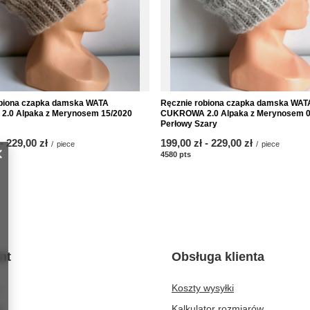
obiona czapka damska WATA
Ręcznie robiona czapka damska WAT
.0 Alpaka z Merynosem 15/2020
CUKROWA 2.0 Alpaka z Merynosem 0
Perłowy Szary
-
to
229,00 zł
from
199,00 zł
-
to
229,00 zł
/
piece
/
piece
nts
4580
pts
points
nt
Obsługa klienta
Koszty wysyłki
t
Kalkulator rozmiarów