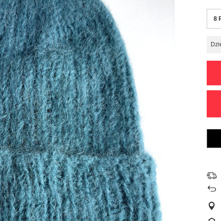
8 
Dzi