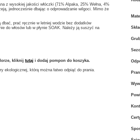
na z wysokiej jakości włóczki (
71% Alpaka, 25% Wełna, 4%
zeją, jednocześnie dbając o odprowadzanie wilgoci. Mimo że
Mate
 dbać, prać ręcznie w letniej wodzie bez dodatków
Skła
nie do włosów lub w płynie SOAK. Należy ją suszyć na
Gru
Sez
orze, kliknij
tutaj
i dodaj pompon do koszyka.
Odpo
 ekologicznej, którą można łatwo odpiąć do prania.
Pran
Wywi
Powi
Kont
Cert
Spo
Ście