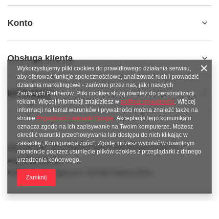
Konto
Obsługa klienta
Wykorzystujemy pliki cookies do prawidłowego działania serwisu,
aby oferować funkcje społecznościowe, analizować ruch i prowadzić
działania marketingowe - zarówno przez nas, jak i naszych
Informacje
Zaufanych Partnerów. Pliki cookies służą również do personalizacji
reklam. Więcej informacji znajdziesz w
polityce prywatności
. Więcej
informacji na temat warunków i prywatności można znaleźć także na
stronie
Prywatność i warunki Google
. Akceptacja tego komunikatu
oznacza zgodę na ich zapisywanie na Twoim komputerze. Możesz
określić warunki przechowywania lub dostępu do nich klikając w
zakładkę „Konfiguracja zgód”. Zgodę możesz wycofać w dowolnym
789 221 795
www.facebook.com/KAROlineZielonaGora
momencie poprzez usunięcie plików cookies z przeglądarki z danego
sklep@karoline.pl
urządzenia końcowego.
KAROline
,
Ekologiczna 2
,
65-364
Zielona Góra
Zamknij
W sklepie prezentujemy ceny brutto (z VAT).