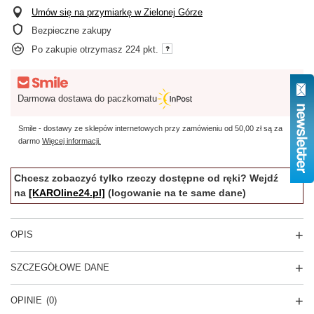
Umów się na przymiarkę w Zielonej Górze
Bezpieczne zakupy
Po zakupie otrzymasz
224 pkt.
Darmowa dostawa do paczkomatu
Smile - dostawy ze sklepów internetowych przy zamówieniu od
50,00 zł
są za
darmo
Więcej informacji.
Chcesz zobaczyć tylko rzeczy dostępne od ręki? Wejdź
na
[KAROline24.pl]
(logowanie na te same dane)
OPIS
SZCZEGÓŁOWE DANE
OPINIE
(0)