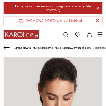
Po wybraniu rozmiaru zwróć uwagę na szacowaną datę
dostawy :)
DARMOWA DOSTAWA
od 50,00 zł
Strona główna
Stroje kąpielowe
Strój kąpielowy dwuczęściowy
Biustonos