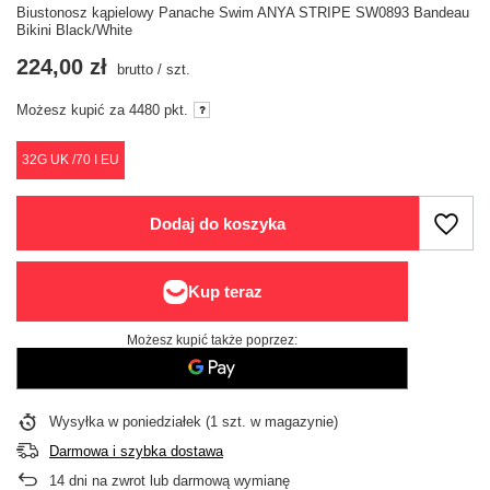
Biustonosz kąpielowy Panache Swim ANYA STRIPE SW0893 Bandeau
Bikini Black/White
224,00 zł
brutto
/
szt.
Możesz kupić za
4480 pkt.
32G UK /70 I EU
Dodaj do koszyka
Możesz kupić także poprzez:
Wysyłka
w poniedziałek
(1 szt. w magazynie)
Darmowa i szybka dostawa
14
dni na zwrot lub darmową wymianę