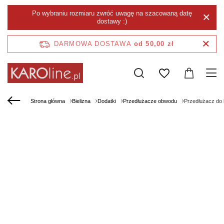
Po wybraniu rozmiaru zwróć uwagę na szacowaną datę
dostawy :)
DARMOWA DOSTAWA
od 50,00 zł
Strona główna
Bielizna
Dodatki
Przedłużacze obwodu
Przedłużacz do 