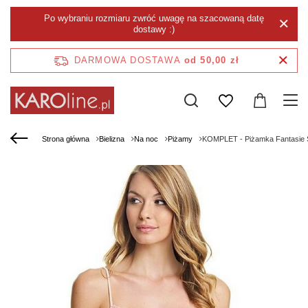
Po wybraniu rozmiaru zwróć uwagę na szacowaną datę
dostawy :)
DARMOWA DOSTAWA
od 50,00 zł
Strona główna
Bielizna
Na noc
Piżamy
KOMPLET - Piżamka Fantasie S