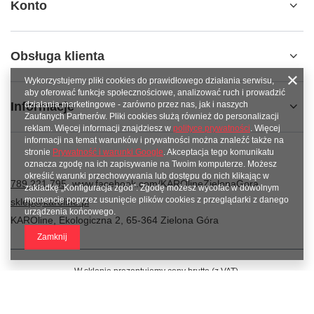
Konto
Obsługa klienta
Wykorzystujemy pliki cookies do prawidłowego działania serwisu,
aby oferować funkcje społecznościowe, analizować ruch i prowadzić
Informacje
działania marketingowe - zarówno przez nas, jak i naszych
Zaufanych Partnerów. Pliki cookies służą również do personalizacji
reklam. Więcej informacji znajdziesz w
polityce prywatności
. Więcej
informacji na temat warunków i prywatności można znaleźć także na
stronie
Prywatność i warunki Google
. Akceptacja tego komunikatu
oznacza zgodę na ich zapisywanie na Twoim komputerze. Możesz
określić warunki przechowywania lub dostępu do nich klikając w
789 221 795
www.facebook.com/KAROlineZielonaGora
zakładkę „Konfiguracja zgód”. Zgodę możesz wycofać w dowolnym
momencie poprzez usunięcie plików cookies z przeglądarki z danego
sklep@karoline.pl
urządzenia końcowego.
KAROline
,
Ekologiczna 2
,
65-364
Zielona Góra
Zamknij
W sklepie prezentujemy ceny brutto (z VAT).