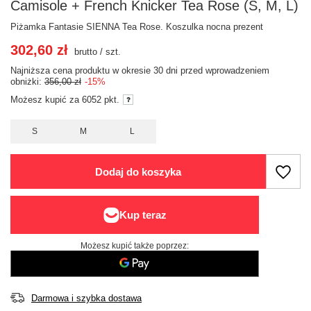
Camisole + French Knicker Tea Rose (S, M, L)
Piżamka Fantasie SIENNA Tea Rose. Koszulka nocna prezent
302,60 zł
brutto
/
szt.
Najniższa cena produktu w okresie 30 dni przed wprowadzeniem
obniżki:
356,00 zł
-15%
Możesz kupić za
6052
pkt.
S
M
L
Dodaj do koszyka
Możesz kupić także poprzez:
Darmowa i szybka dostawa