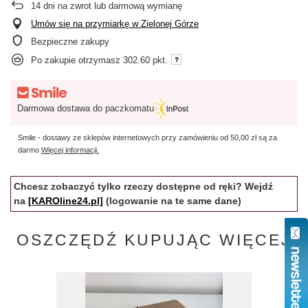
14
dni na zwrot lub darmową wymianę
Umów się na przymiarkę w Zielonej Górze
Bezpieczne zakupy
Po zakupie otrzymasz
302.60 pkt.
Darmowa dostawa do paczkomatu
Smile - dostawy ze sklepów internetowych przy zamówieniu od
50,00 zł
są za
darmo
Więcej informacji.
Chcesz zobaczyć tylko rzeczy dostępne od ręki? Wejdź
na
[KAROline24.pl]
(logowanie na te same dane)
OSZCZĘDŹ KUPUJĄC WIĘCEJ