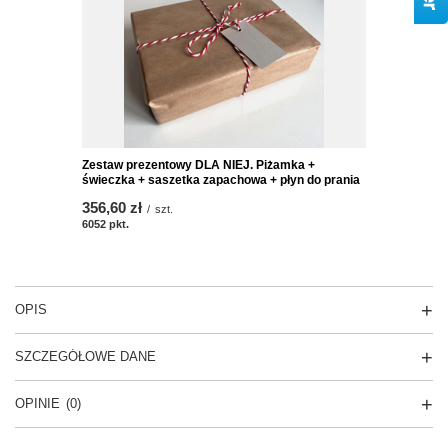
Zestaw prezentowy DLA NIEJ. Piżamka +
świeczka + saszetka zapachowa + płyn do prania
356,60 zł
/
szt.
6052
pkt.
OPIS
SZCZEGÓŁOWE DANE
OPINIE
(0)