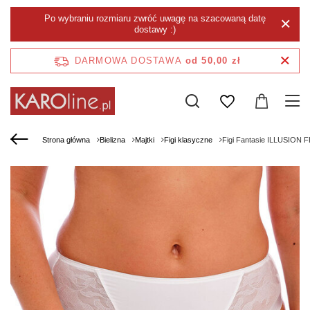
Po wybraniu rozmiaru zwróć uwagę na szacowaną datę
dostawy :)
DARMOWA DOSTAWA
od 50,00 zł
Strona główna
Bielizna
Majtki
Figi klasyczne
Figi Fantasie ILLUSION 