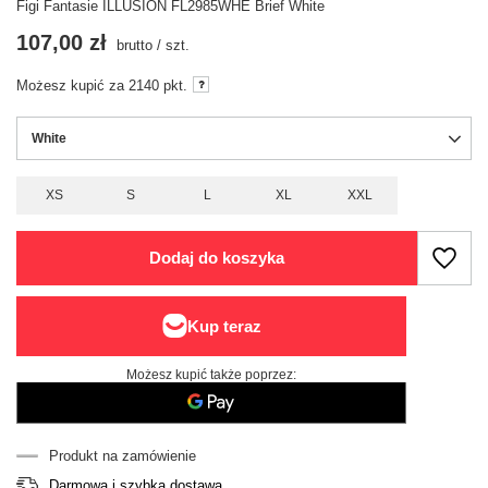
Figi Fantasie ILLUSION FL2985WHE Brief White
107,00 zł
brutto
/
szt.
Możesz kupić za
2140
pkt.
White
XS
S
L
XL
XXL
Dodaj do koszyka
Możesz kupić także poprzez:
Produkt na zamówienie
Darmowa i szybka dostawa