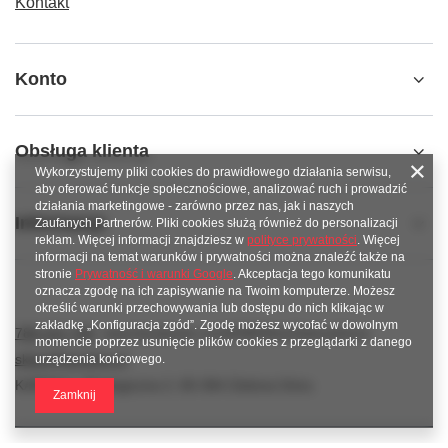
Kontakt
Konto
Obsługa klienta
Wykorzystujemy pliki cookies do prawidłowego działania serwisu,
aby oferować funkcje społecznościowe, analizować ruch i prowadzić
działania marketingowe - zarówno przez nas, jak i naszych
Informacje
Zaufanych Partnerów. Pliki cookies służą również do personalizacji
reklam. Więcej informacji znajdziesz w
polityce prywatności
. Więcej
informacji na temat warunków i prywatności można znaleźć także na
stronie
Prywatność i warunki Google
. Akceptacja tego komunikatu
oznacza zgodę na ich zapisywanie na Twoim komputerze. Możesz
określić warunki przechowywania lub dostępu do nich klikając w
zakładkę „Konfiguracja zgód”. Zgodę możesz wycofać w dowolnym
789 221 795
www.facebook.com/KAROlineZielonaGora
momencie poprzez usunięcie plików cookies z przeglądarki z danego
sklep@karoline.pl
urządzenia końcowego.
KAROline
,
Ekologiczna 2
,
65-364
Zielona Góra
Zamknij