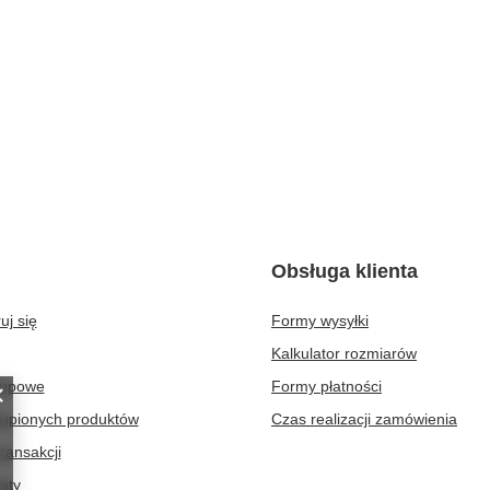
Obsługa klienta
uj się
Formy wysyłki
Kalkulator rozmiarów
kupowe
Formy płatności
kupionych produktów
Czas realizacji zamówienia
transakcji
aty