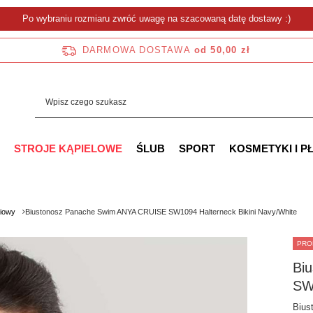
Po wybraniu rozmiaru zwróć uwagę na szacowaną datę dostawy :)
DARMOWA DOSTAWA
od 50,00 zł
STROJE KĄPIELOWE
ŚLUB
SPORT
KOSMETYKI I P
ciowy
Biustonosz Panache Swim ANYA CRUISE SW1094 Halterneck Bikini Navy/White
PRO
Bi
SW1
Bius