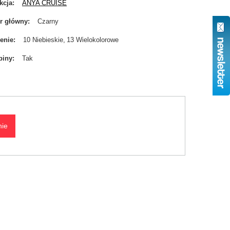
kcja
ANYA CRUISE
r główny
Czarny
enie
10 Niebieskie
13 Wielokolorowe
biny
Tak
nie