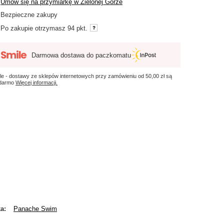
Umów się na przymiarkę w Zielonej Górze
Bezpieczne zakupy
Po zakupie otrzymasz
94 pkt.
Darmowa dostawa do paczkomatu
le - dostawy ze sklepów internetowych przy zamówieniu od
50,00 zł
są
 darmo
Więcej informacji.
ka
Panache Swim