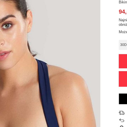
Biki
94,
Najn
obni
Może
30D