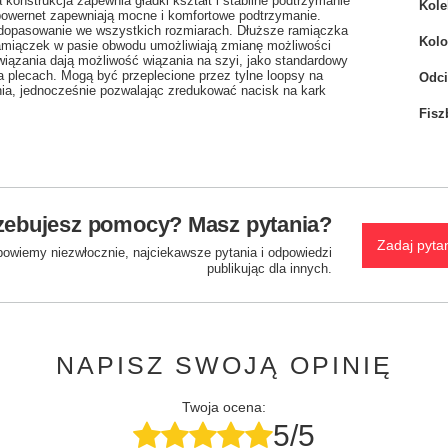
konstrukcja zapewnia gładki kształt i stabilne podtrzymanie
Kole
powernet zapewniają mocne i komfortowe podtrzymanie.
 dopasowanie we wszystkich rozmiarach. Dłuższe ramiączka
Kolo
ramiączek w pasie obwodu umożliwiają zmianę możliwości
iązania dają możliwość wiązania na szyi, jako standardowy
plecach. Mogą być przeplecione przez tylne loopsy na
Odci
nia, jednocześnie pozwalając zredukować nacisk na kark
Fisz
zebujesz pomocy? Masz pytania?
Zadaj pyta
powiemy niezwłocznie, najciekawsze pytania i odpowiedzi
publikując dla innych.
NAPISZ SWOJĄ OPINIĘ
Twoja ocena:
5/5