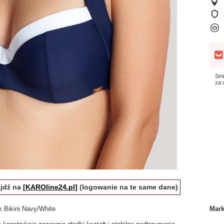
Smi
za
ejdź na
[KAROline24.pl]
(logowanie na te same dane)
Bikini Navy/White
Mar