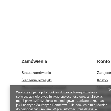
Zamówienia
Konto
Status zamówienia
Zarejestr
Śledzenie przesyłki
Koszyk
Chcę zareklamować produkt
Listy za
Wykorzystujemy pliki cookies do prawidłowego działania
Chcę odstąpić od umowy
Lista za
serwisu, aby oferować funkcje społecznościowe, analizować
ruch i prowadzić działania marketingowe - zarówno przez nas,
Chcę wymienić produkt
Historia 
jak i naszych Zaufanych Partnerów. Pliki cookies służą również
do personalizacji reklam. Więcej informacji znajdziesz w
Kontakt
Moje rab