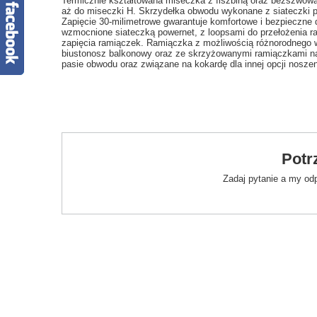
Termicznie kształtowana miseczka z fiszbiną oraz bezszwowa 
aż do miseczki H. Skrzydełka obwodu wykonane z siateczki 
Zapięcie 30-milimetrowe gwarantuje komfortowe i bezpieczne
wzmocnione siateczką powernet, z loopsami do przełożenia 
zapięcia ramiączek. Ramiączka z możliwością różnorodnego w
biustonosz balkonowy oraz ze skrzyżowanymi ramiączkami na 
pasie obwodu oraz związane na kokardę dla innej opcji nosze
Potr
Zadaj pytanie a my od