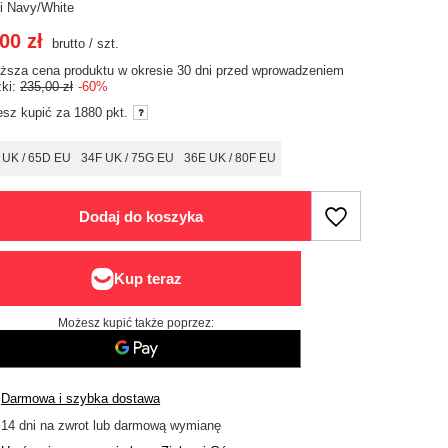
ni Navy/White
00 zł
brutto
/
szt.
iższa cena produktu w okresie 30 dni przed wprowadzeniem
żki:
235,00 zł
-60%
sz kupić za
1880
pkt.
 UK / 65D EU
34F UK / 75G EU
36E UK / 80F EU
Dodaj do koszyka
Możesz kupić także poprzez:
Darmowa i szybka dostawa
14
dni na zwrot lub darmową wymianę