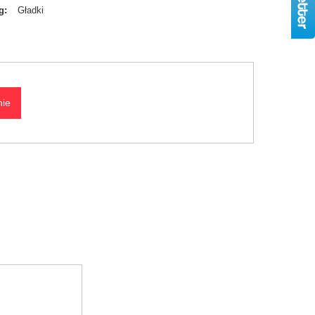
g
Gładki
nie