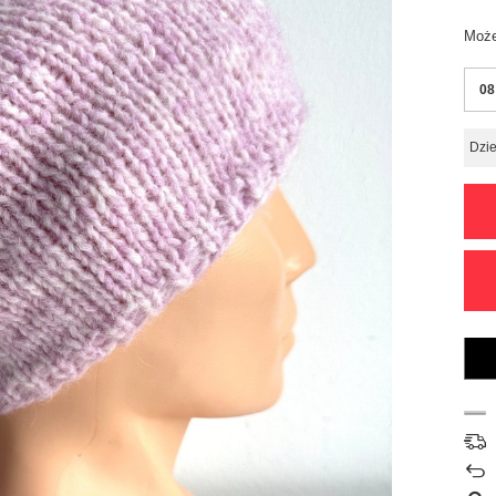
Może
08
Dzie