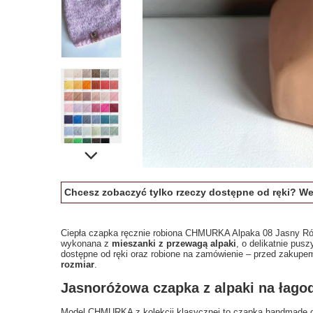
Chcesz zobaczyć tylko rzeczy dostępne od ręki? W
Ciepła czapka ręcznie robiona CHMURKA Alpaka 08 Jasny Róż 
wykonana z
mieszanki z przewagą alpaki
, o delikatnie pus
dostępne od ręki oraz robione na zamówienie – przed zakup
rozmiar
.
Jasnoróżowa czapka z alpaki na łagod
Model CHMURKA z kolekcji klasycznej to czapka handmade o w