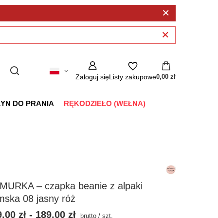
Zaloguj się
Listy zakupowe
0,00 zł
ŁYN DO PRANIA
RĘKODZIEŁO (WEŁNA)
MURKA – czapka beanie z alpaki
mska 08 jasny róż
,00 zł
-
189,00 zł
brutto
/
szt.