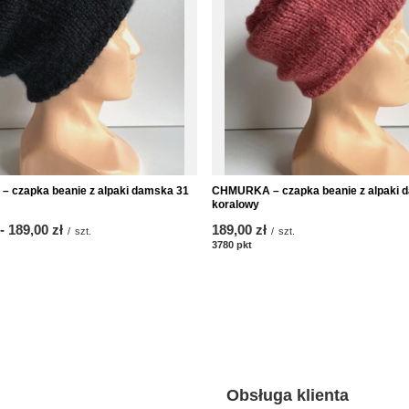
 czapka beanie z alpaki damska 31
CHMURKA – czapka beanie z alpaki 
koralowy
-
do
189,00 zł
189,00 zł
/
szt.
/
szt.
któw
3780
pkt
punktów
Obsługa klienta