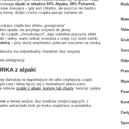
 przewagą
alpaki w składzie 65% Alpaka, 28% Poliamid,
Rodz
iowe miesiące – gdy jest chłodno, ale jeszcze nie bardzo
cką formę, dzięki czemu czapka pasuje zarówno do
Mate
szukasz ciepła bez efektu „przegrzania”
Skła
kko opada, nie przylega sztywno do głowy
ą do czapek „chmurkowych”, daje subtelnie puszysty efekt
ki i wełny, warto unikać ocierania o rzepy czy ostre zamki
Gru
 skórę
– przy dużej wrażliwości polecam noszenie na cienką
Sez
amska ma indywidualny charakter, bez seryjnej
wia pielęgnację
Odpo
URKA z alpaki
Pran
wej damskiej na łagodniejsze dni albo cieplejszej czapki
Wywi
la cerę i łatwo łączy się z neutralnymi płaszczami,
e robione
szaliki z alpaki, kominy lub chusty
, tworząc spójny
Powi
zne
w letniej wodzie, bez środków zmiękczających, z
Kont
ładne wskazówki krok po kroku znajdziesz w poradniku
Cert
Spo