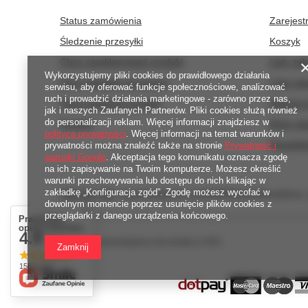
Status zamówienia
Zarejestr
Śledzenie przesyłki
Koszyk
Chcę zareklamować produkt
Listy za
Wykorzystujemy pliki cookies do prawidłowego działania
Chcę odstąpić od umowy
Lista za
serwisu, aby oferować funkcje społecznościowe, analizować
ruch i prowadzić działania marketingowe - zarówno przez nas,
Chcę wymienić produkt
Historia 
jak i naszych Zaufanych Partnerów. Pliki cookies służą również
do personalizacji reklam. Więcej informacji znajdziesz w
Kontakt
Moje rab
polityce prywatności
. Więcej informacji na temat warunków i
Newslett
prywatności można znaleźć także na stronie
Prywatność i
warunki Google
. Akceptacja tego komunikatu oznacza zgodę
na ich zapisywanie na Twoim komputerze. Możesz określić
warunki przechowywania lub dostępu do nich klikając w
zakładkę „Konfiguracja zgód”. Zgodę możesz wycofać w
789 221 795
www.facebook.com/KAROlineZielonaGora
dowolnym momencie poprzez usunięcie plików cookies z
przeglądarki z danego urządzenia końcowego.
Prawdziwe
opinie klientów
4.9
W sklepie prezentujemy ceny brutto (z VAT).
/ 5.0
Zamknij
1563 opinii