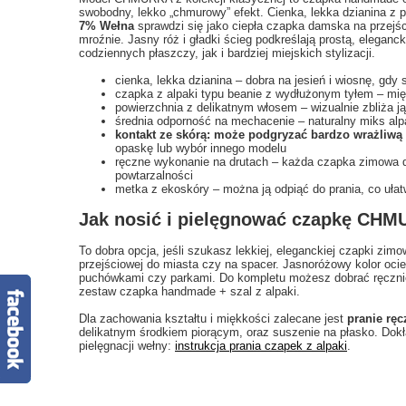
swobodny, lekko „chmurowy” efekt. Cienka, lekka dzianina z
7% Wełna
sprawdzi się jako ciepła czapka damska na przejśc
mroźnie. Jasny róż i gładki ścieg podkreślają prostą, elegan
codziennych płaszczy, jak i bardziej miejskich stylizacji.
cienka, lekka dzianina – dobra na jesień i wiosnę, gdy 
czapka z alpaki typu beanie z wydłużonym tyłem – mię
powierzchnia z delikatnym włosem – wizualnie zbliża j
średnia odporność na mechacenie – naturalny miks alpa
kontakt ze skórą: może podgryzać bardzo wrażliwą
opaskę lub wybór innego modelu
ręczne wykonanie na drutach – każda czapka zimowa d
powtarzalności
metka z ekoskóry – można ją odpiąć do prania, co ułat
Jak nosić i pielęgnować czapkę CHM
To dobra opcja, jeśli szukasz lekkiej, eleganckiej czapki zimo
przejściowej do miasta czy na spacer. Jasnoróżowy kolor ociep
puchówkami czy parkami. Do kompletu możesz dobrać ręczni
zestaw czapka handmade + szal z alpaki.
Dla zachowania kształtu i miękkości zalecane jest
pranie ręc
delikatnym środkiem piorącym, oraz suszenie na płasko. Dok
pielęgnacji wełny:
instrukcja prania czapek z alpaki
.