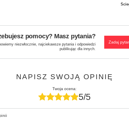
Ście
zebujesz pomocy? Masz pytania?
Zadaj pyta
powiemy niezwłocznie, najciekawsze pytania i odpowiedzi
publikując dla innych.
NAPISZ SWOJĄ OPINIĘ
Twoja ocena:
5/5
inii