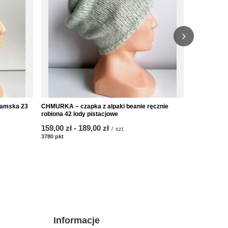
damska 23
CHMURKA – czapka z alpaki beanie ręcznie
CHMURKA – c
robiona 42 lody pistacjowe
perłowy sza
od
159,00 zł
-
do
189,00 zł
od
159,00 zł
/
szt.
3780
pkt
punktów
3780
pkt
punk
Informacje