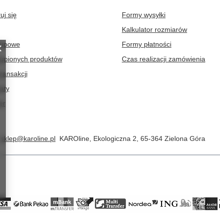
uj się
Formy wysyłki
Kalkulator rozmiarów
kupowe
Formy płatności
kupionych produktów
Czas realizacji zamówienia
transakcji
aty
er
sklep@karoline.pl
KAROline
,
Ekologiczna 2
,
65-364
Zielona Góra