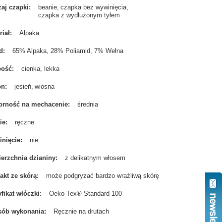
aj czapki
beanie
czapka bez wywinięcia
czapka z wydłużonym tyłem
riał
Alpaka
d
65% Alpaka, 28% Poliamid, 7% Wełna
bość
cienka, lekka
on
jesień
wiosna
rność na mechacenie
średnia
ie
ręczne
nięcie
nie
erzchnia dzianiny
z delikatnym włosem
akt ze skórą
może podgryzać bardzo wrażliwą skórę
yfikat włóczki
Oeko-Tex® Standard 100
sób wykonania
Ręcznie na drutach