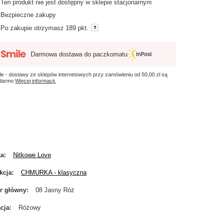
Ten produkt nie jest dostępny w sklepie stacjonarnym
Bezpieczne zakupy
Po zakupie otrzymasz
189 pkt.
Darmowa dostawa do paczkomatu
le - dostawy ze sklepów internetowych przy zamówieniu od
50,00 zł
są
 darmo
Więcej informacji.
ka
Nitkowe Love
kcja
CHMURKA - klasyczna
r główny
08 Jasny Róż
cja
Różowy