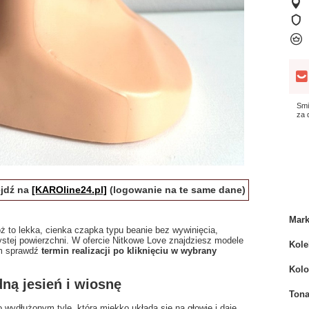
Smi
za
ejdź na
[KAROline24.pl]
(logowanie na te same dane)
Mar
to lekka, cienka czapka typu beanie bez wywinięcia,
zystej powierzchni. W ofercie Nitkowe Love znajdziesz modele
Kole
em sprawdź
termin realizacji po kliknięciu w wybrany
Kolo
ną jesień i wiosnę
Tona
ydłużonym tyle, która miękko układa się na głowie i daje