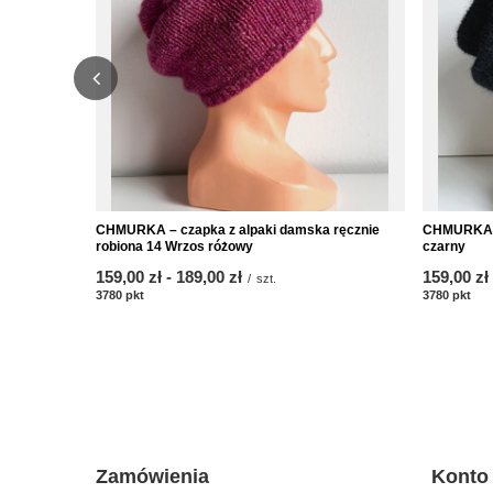
CHMURKA – czapka z alpaki damska ręcznie
CHMURKA –
robiona 14 Wrzos różowy
czarny
od
159,00 zł
-
do
189,00 zł
od
159,00 zł
/
szt.
3780
pkt
punktów
3780
pkt
pun
Zamówienia
Konto