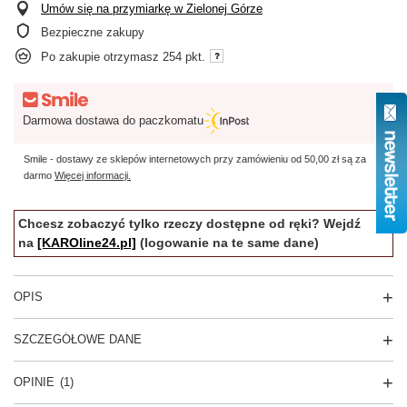
Umów się na przymiarkę w Zielonej Górze
Bezpieczne zakupy
Po zakupie otrzymasz
254 pkt.
Darmowa dostawa do paczkomatu
Smile - dostawy ze sklepów internetowych przy zamówieniu od
50,00 zł
są za
darmo
Więcej informacji.
Chcesz zobaczyć tylko rzeczy dostępne od ręki? Wejdź
na
[KAROline24.pl]
(logowanie na te same dane)
OPIS
SZCZEGÓŁOWE DANE
OPINIE
(1)