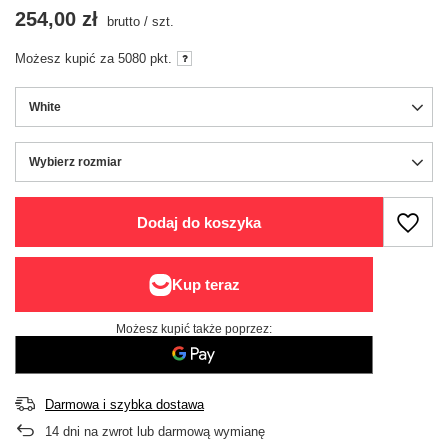
254,00 zł
brutto
/
szt.
Możesz kupić za
5080
pkt.
White
Wybierz rozmiar
Wybierz rozmiar
Dodaj do koszyka
Możesz kupić także poprzez:
Darmowa i szybka dostawa
14
dni na zwrot lub darmową wymianę