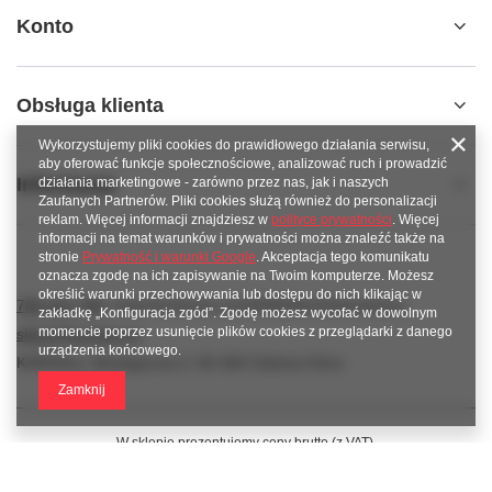
Konto
Obsługa klienta
Wykorzystujemy pliki cookies do prawidłowego działania serwisu,
aby oferować funkcje społecznościowe, analizować ruch i prowadzić
Informacje
działania marketingowe - zarówno przez nas, jak i naszych
Zaufanych Partnerów. Pliki cookies służą również do personalizacji
reklam. Więcej informacji znajdziesz w
polityce prywatności
. Więcej
informacji na temat warunków i prywatności można znaleźć także na
stronie
Prywatność i warunki Google
. Akceptacja tego komunikatu
oznacza zgodę na ich zapisywanie na Twoim komputerze. Możesz
określić warunki przechowywania lub dostępu do nich klikając w
789 221 795
www.facebook.com/KAROlineZielonaGora
zakładkę „Konfiguracja zgód”. Zgodę możesz wycofać w dowolnym
momencie poprzez usunięcie plików cookies z przeglądarki z danego
sklep@karoline.pl
urządzenia końcowego.
KAROline
,
Ekologiczna 2
,
65-364
Zielona Góra
Zamknij
W sklepie prezentujemy ceny brutto (z VAT).