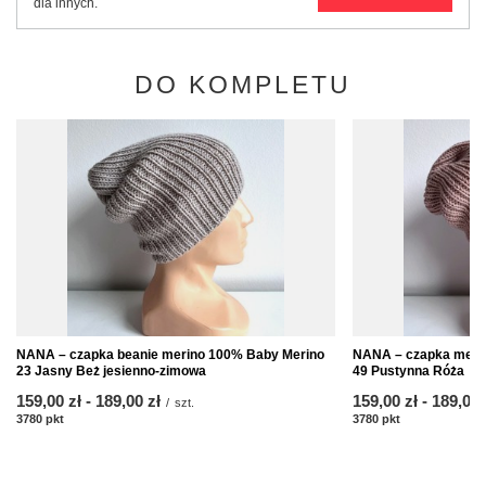
dla innych.
DO KOMPLETU
NANA – czapka beanie merino 100% Baby Merino
NANA – czapka merin
23 Jasny Beż jesienno-zimowa
49 Pustynna Róża
od
159,00 zł
-
do
189,00 zł
od
159,00 zł
-
do
189,00 
/
szt.
3780
pkt
punktów
3780
pkt
punktów