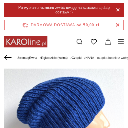
Po wybraniu rozmiaru zwróć uwagę na szacowaną datę
dostawy :)
DARMOWA DOSTAWA
od 50,00 zł
Strona główna
Rękodzieło (wełna)
Czapki
NANA – czapka beanie z wełny