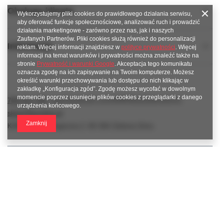
Obsługa klienta
Wykorzystujemy pliki cookies do prawidłowego działania serwisu,
aby oferować funkcje społecznościowe, analizować ruch i prowadzić
działania marketingowe - zarówno przez nas, jak i naszych
Zaufanych Partnerów. Pliki cookies służą również do personalizacji
Informacje
reklam. Więcej informacji znajdziesz w
polityce prywatności
. Więcej
informacji na temat warunków i prywatności można znaleźć także na
stronie
Prywatność i warunki Google
. Akceptacja tego komunikatu
oznacza zgodę na ich zapisywanie na Twoim komputerze. Możesz
określić warunki przechowywania lub dostępu do nich klikając w
zakładkę „Konfiguracja zgód”. Zgodę możesz wycofać w dowolnym
momencie poprzez usunięcie plików cookies z przeglądarki z danego
789 221 795
www.facebook.com/KAROlineZielonaGora
urządzenia końcowego.
sklep@karoline.pl
Zamknij
KAROline
,
Ekologiczna 2
,
65-364
Zielona Góra
W sklepie prezentujemy ceny brutto (z VAT).