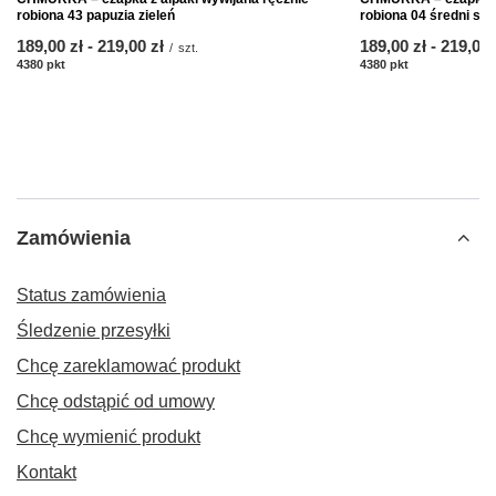
robiona 43 papuzia zieleń
robiona 04 średni sza
od
189,00 zł
-
do
219,00 zł
od
189,00 zł
-
do
219,00 
/
szt.
4380
pkt
punktów
4380
pkt
punktów
Zamówienia
Status zamówienia
Śledzenie przesyłki
Chcę zareklamować produkt
Chcę odstąpić od umowy
Chcę wymienić produkt
Kontakt