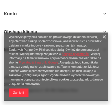
Konto
Obsługa klienta
Wykorzystujemy pliki cookies do prawidłowego działania serwisu,
aby oferować funkcje społecznościowe, analizować ruch i prowadzić
działania marketingowe - zarówno przez nas, jak i naszych
Informacje
Zaufanych Partnerów. Pliki cookies służą również do personalizacji
reklam. Więcej informacji znajdziesz w
polityce prywatności
. Więcej
informacji na temat warunków i prywatności można znaleźć także na
stronie
Prywatność i warunki Google
. Akceptacja tego komunikatu
oznacza zgodę na ich zapisywanie na Twoim komputerze. Możesz
określić warunki przechowywania lub dostępu do nich klikając w
zakładkę „Konfiguracja zgód”. Zgodę możesz wycofać w dowolnym
789 221 795
www.facebook.com/KAROlineZielonaGora
momencie poprzez usunięcie plików cookies z przeglądarki z danego
sklep@karoline.pl
urządzenia końcowego.
KAROline
,
Ekologiczna 2
,
65-364
Zielona Góra
Zamknij
W sklepie prezentujemy ceny brutto (z VAT).