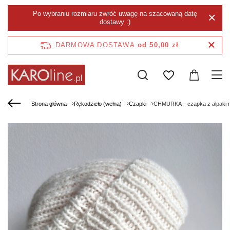
Po wybraniu rozmiaru zwróć uwagę na szacowaną datę
dostawy :)
DARMOWA DOSTAWA
od 50,00 zł
Strona główna
Rękodzieło (wełna)
Czapki
CHMURKA – czapka z alpaki rę