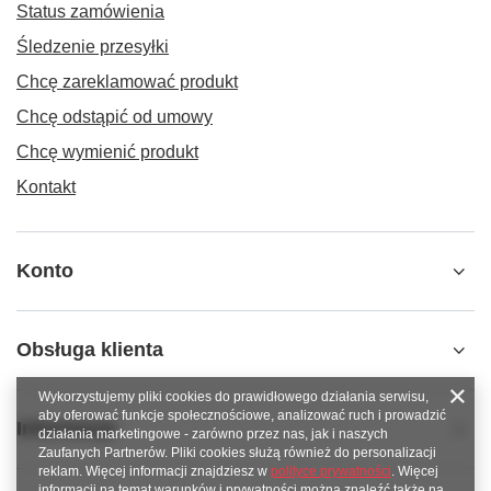
Status zamówienia
Śledzenie przesyłki
Chcę zareklamować produkt
Chcę odstąpić od umowy
Chcę wymienić produkt
Kontakt
Konto
Obsługa klienta
Wykorzystujemy pliki cookies do prawidłowego działania serwisu,
aby oferować funkcje społecznościowe, analizować ruch i prowadzić
Informacje
działania marketingowe - zarówno przez nas, jak i naszych
Zaufanych Partnerów. Pliki cookies służą również do personalizacji
reklam. Więcej informacji znajdziesz w
polityce prywatności
. Więcej
informacji na temat warunków i prywatności można znaleźć także na