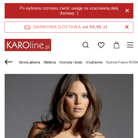
Po wybraniu rozmiaru zwróć uwagę na szacowaną datę
dostawy :)
DARMOWA DOSTAWA
od 50,00 zł
Strona główna
Bielizna
Gorsety i body
Codzienne
Gorset Fauve ROSA 