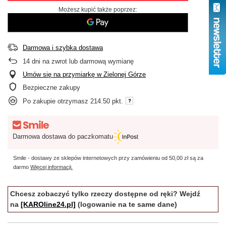
Możesz kupić także poprzez:
Darmowa i szybka dostawa
14
dni na zwrot lub darmową wymianę
Umów się na przymiarkę w Zielonej Górze
Bezpieczne zakupy
Po zakupie otrzymasz
214.50 pkt.
Darmowa dostawa do paczkomatu
Smile - dostawy ze sklepów internetowych przy zamówieniu od
50,00 zł
są za
darmo
Więcej informacji.
Chcesz zobaczyć tylko rzeczy dostępne od ręki? Wejdź
na
[KAROline24.pl]
(logowanie na te same dane)