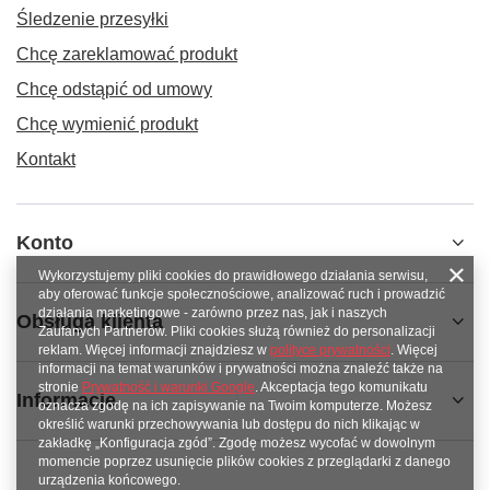
Śledzenie przesyłki
Chcę zareklamować produkt
Chcę odstąpić od umowy
Chcę wymienić produkt
Kontakt
Konto
Wykorzystujemy pliki cookies do prawidłowego działania serwisu,
aby oferować funkcje społecznościowe, analizować ruch i prowadzić
działania marketingowe - zarówno przez nas, jak i naszych
Obsługa klienta
Zaufanych Partnerów. Pliki cookies służą również do personalizacji
reklam. Więcej informacji znajdziesz w
polityce prywatności
. Więcej
informacji na temat warunków i prywatności można znaleźć także na
stronie
Prywatność i warunki Google
. Akceptacja tego komunikatu
Informacje
oznacza zgodę na ich zapisywanie na Twoim komputerze. Możesz
określić warunki przechowywania lub dostępu do nich klikając w
zakładkę „Konfiguracja zgód”. Zgodę możesz wycofać w dowolnym
momencie poprzez usunięcie plików cookies z przeglądarki z danego
urządzenia końcowego.