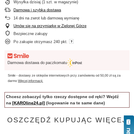
Wysyłka
dzisiaj
(1 szt. w magazynie)
Darmowa i szybka dostawa
14
dni na zwrot lub darmową wymianę
Umów się na przymiarkę w Zielonej Górze
Bezpieczne zakupy
Po zakupie otrzymasz
240 pkt.
Darmowa dostawa do paczkomatu
Smile - dostawy ze sklepów internetowych przy zamówieniu od
50,00 zł
są za
darmo
Więcej informacji.
Chcesz zobaczyć tylko rzeczy dostępne od ręki? Wejdź
na
[KAROline24.pl]
(logowanie na te same dane)
OSZCZĘDŹ KUPUJĄC WIĘCEJ