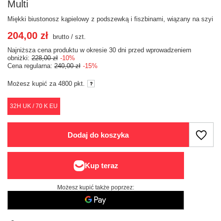
Multi
Miękki biustonosz kąpielowy z podszewką i fiszbinami, wiązany na szyi
204,00 zł
brutto
/
szt.
Najniższa cena produktu w okresie 30 dni przed wprowadzeniem
obniżki:
228,00 zł
-10%
Cena regularna:
240,00 zł
-15%
Możesz kupić za
4800 pkt.
32H UK / 70 K EU
Dodaj do koszyka
Możesz kupić także poprzez: