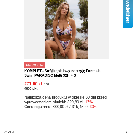
PROMOCJA
KOMPLET - Strój kąpielowy na szyję Fantasie
Swim PARADISO Multi 32H + S
271,60 zł
/
szt.
4800
pkt.
Najniższa cena produktu w okresie 30 dni przed
wprowadzeniem obniżki:
329,80 zł
-17%
Cena regularna:
388,00 zł
/
315,45 zł
-30%
OPIS