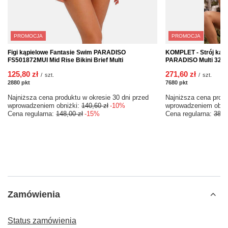
PROMOCJA
PROMOCJA
Figi kąpielowe Fantasie Swim PARADISO
KOMPLET - Strój kąpi
FS501872MUI Mid Rise Bikini Brief Multi
PARADISO Multi 32H 
125,80 zł
271,60 zł
/
szt.
/
szt.
2880
pkt
punktów
7680
pkt
punktów
Najniższa cena produktu w okresie 30 dni przed
Najniższa cena produ
wprowadzeniem obniżki:
140,60 zł
-10%
wprowadzeniem obni
Cena regularna:
148,00 zł
-15%
Cena regularna:
388,
Zamówienia
Status zamówienia