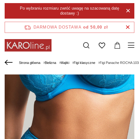
Po wybraniu rozmiaru zwróć uwagę na szacowaną datę
dostawy :)
DARMOWA DOSTAWA
od 50,00 zł
Strona główna
Bielizna
Majtki
Figi klasyczne
Figi Panache ROCHA 10344