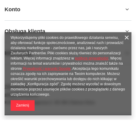
Konto
Obsługa klienta
Wykorzystujemy pliki cookies do prawidłowego działania serwisu,
aby oferować funkcje społecznościowe, analizować ruch i prowadzić
działania marketingowe - zarówno przez nas, jak i naszych
Informacje
Zaufanych Partnerów. Pliki cookies służą również do personalizacji
reklam. Więcej informacji znajdziesz w
polityce prywatności
. Więcej
informacji na temat warunków i prywatności można znaleźć także na
stronie
Prywatność i warunki Google
. Akceptacja tego komunikatu
oznacza zgodę na ich zapisywanie na Twoim komputerze. Możesz
określić warunki przechowywania lub dostępu do nich klikając w
zakładkę „Konfiguracja zgód”. Zgodę możesz wycofać w dowolnym
789 221 795
www.facebook.com/KAROlineZielonaGora
momencie poprzez usunięcie plików cookies z przeglądarki z danego
sklep@karoline.pl
urządzenia końcowego.
KAROline
,
Ekologiczna 2
,
65-364
Zielona Góra
Zamknij
W sklepie prezentujemy ceny brutto (z VAT).