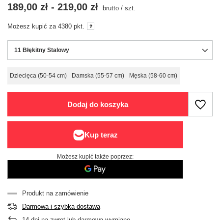
189,00 zł
-
219,00 zł
brutto
/
szt.
Możesz kupić za
4380
pkt.
11 Błękitny Stalowy
Dziecięca (50-54 cm)
Damska (55-57 cm)
Męska (58-60 cm)
Dodaj do koszyka
Możesz kupić także poprzez:
Produkt na zamówienie
Darmowa i szybka dostawa
14
dni na zwrot lub darmową wymianę