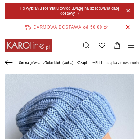
Po wybraniu rozmiaru zwróć uwagę na szacowaną datę
dostawy :)
DARMOWA DOSTAWA
od 50,00 zł
Strona główna
Rękodzieło (wełna)
Czapki
HELLI – czapka zimowa merino 