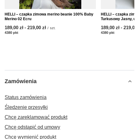
HELLI – czapka zimowa merino beanie 100% Baby
HELLI – czapka zimo
Merino 02 Ecru
Turkusowy Jasny, un
od
189,00 zł
-
do
219,00 zł
od
189,00 zł
-
do
219,00 
/
szt.
4380
pkt
punktów
4380
pkt
punktów
Zamówienia
Status zamówienia
Śledzenie przesyłki
Chcę zareklamować produkt
Chcę odstąpić od umowy
Chcę wymienić produkt