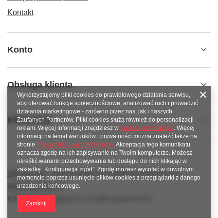
Kontakt
Konto
Obsługa klienta
Wykorzystujemy pliki cookies do prawidłowego działania serwisu,
aby oferować funkcje społecznościowe, analizować ruch i prowadzić
działania marketingowe - zarówno przez nas, jak i naszych
Informacje
Zaufanych Partnerów. Pliki cookies służą również do personalizacji
reklam. Więcej informacji znajdziesz w
polityce prywatności
. Więcej
informacji na temat warunków i prywatności można znaleźć także na
stronie
Prywatność i warunki Google
. Akceptacja tego komunikatu
oznacza zgodę na ich zapisywanie na Twoim komputerze. Możesz
określić warunki przechowywania lub dostępu do nich klikając w
zakładkę „Konfiguracja zgód”. Zgodę możesz wycofać w dowolnym
789 221 795
www.facebook.com/KAROlineZielonaGora
momencie poprzez usunięcie plików cookies z przeglądarki z danego
sklep@karoline.pl
urządzenia końcowego.
KAROline
,
Ekologiczna 2
,
65-364
Zielona Góra
Zamknij