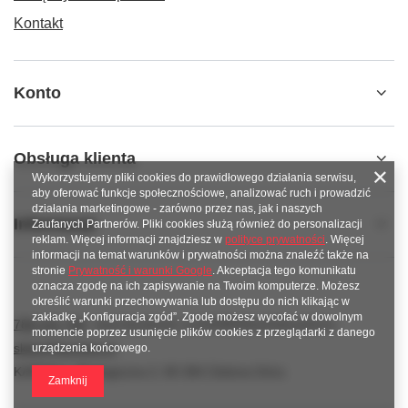
Kontakt
Konto
Obsługa klienta
Wykorzystujemy pliki cookies do prawidłowego działania serwisu,
aby oferować funkcje społecznościowe, analizować ruch i prowadzić
działania marketingowe - zarówno przez nas, jak i naszych
Informacje
Zaufanych Partnerów. Pliki cookies służą również do personalizacji
reklam. Więcej informacji znajdziesz w
polityce prywatności
. Więcej
informacji na temat warunków i prywatności można znaleźć także na
stronie
Prywatność i warunki Google
. Akceptacja tego komunikatu
oznacza zgodę na ich zapisywanie na Twoim komputerze. Możesz
określić warunki przechowywania lub dostępu do nich klikając w
zakładkę „Konfiguracja zgód”. Zgodę możesz wycofać w dowolnym
789 221 795
www.facebook.com/KAROlineZielonaGora
momencie poprzez usunięcie plików cookies z przeglądarki z danego
sklep@karoline.pl
urządzenia końcowego.
KAROline
,
Ekologiczna 2
,
65-364
Zielona Góra
Zamknij