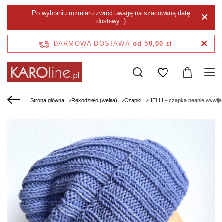
Po wybraniu rozmiaru zwróć uwagę na szacowaną datę
dostawy :)
DARMOWA DOSTAWA
od 50,00 zł
Strona główna
Rękodzieło (wełna)
Czapki
HELLI – czapka beanie wywij