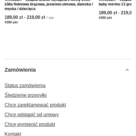
żółta fioletowa brązowa, jesienno-zimowa, damska /
baby merino 13 grana
męska / dziecięca
od
189,00 zł
-
do
219,00 
od
189,00 zł
-
do
219,00 zł
/
szt.
4380
pkt
punktów
4380
pkt
punktów
Zamówienia
Status zamówienia
Śledzenie przesyłki
Chcę zareklamować produkt
Chcę odstąpić od umowy
Chcę wymienić produkt
Kontakt