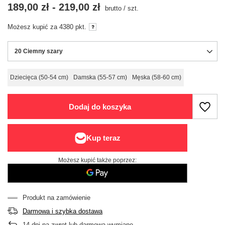
189,00 zł
-
219,00 zł
brutto
/
szt.
Możesz kupić za
4380
pkt.
20 Ciemny szary
Dziecięca (50-54 cm)
Damska (55-57 cm)
Męska (58-60 cm)
Dodaj do koszyka
Możesz kupić także poprzez:
Produkt na zamówienie
Darmowa i szybka dostawa
14
dni na zwrot lub darmową wymianę