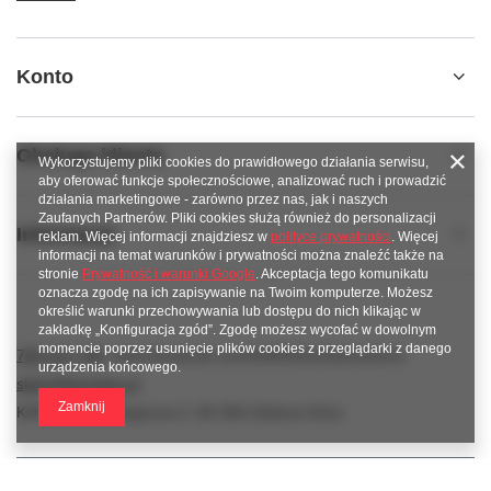
Konto
Obsługa klienta
Wykorzystujemy pliki cookies do prawidłowego działania serwisu,
aby oferować funkcje społecznościowe, analizować ruch i prowadzić
działania marketingowe - zarówno przez nas, jak i naszych
Zaufanych Partnerów. Pliki cookies służą również do personalizacji
Informacje
reklam. Więcej informacji znajdziesz w
polityce prywatności
. Więcej
informacji na temat warunków i prywatności można znaleźć także na
stronie
Prywatność i warunki Google
. Akceptacja tego komunikatu
oznacza zgodę na ich zapisywanie na Twoim komputerze. Możesz
określić warunki przechowywania lub dostępu do nich klikając w
zakładkę „Konfiguracja zgód”. Zgodę możesz wycofać w dowolnym
momencie poprzez usunięcie plików cookies z przeglądarki z danego
789 221 795
www.facebook.com/KAROlineZielonaGora
urządzenia końcowego.
sklep@karoline.pl
Zamknij
KAROline
,
Ekologiczna 2
,
65-364
Zielona Góra