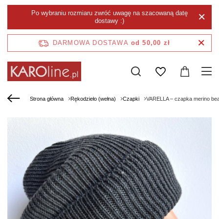
Po wybraniu rozmiaru zwróć uwagę na szacowaną datę
dostawy :)
DARMOWA DOSTAWA
od 50,00 zł
Strona główna
Rękodzieło (wełna)
Czapki
VARELLA – czapka merino bea