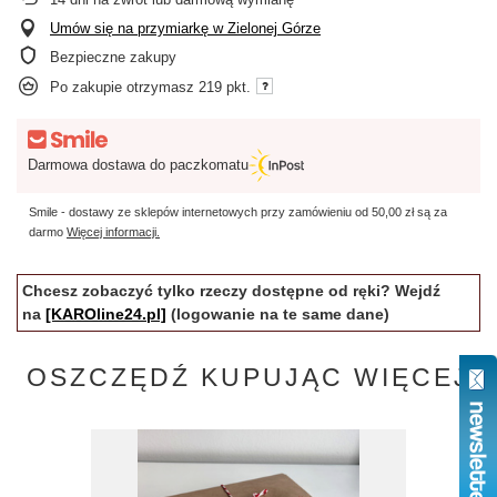
Umów się na przymiarkę w Zielonej Górze
Bezpieczne zakupy
Po zakupie otrzymasz
219 pkt.
Darmowa dostawa do paczkomatu
Smile - dostawy ze sklepów internetowych przy zamówieniu od
50,00 zł
są za
darmo
Więcej informacji.
Chcesz zobaczyć tylko rzeczy dostępne od ręki? Wejdź
na
[KAROline24.pl]
(logowanie na te same dane)
OSZCZĘDŹ KUPUJĄC WIĘCEJ