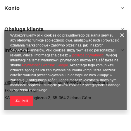
Konto
Obsługa klienta
Wykorzystujemy pliki cookies do prawidłowego działania serwisu,
aby oferować funkcje społecznościowe, analizować ruch i prowadzić
działania marketingowe - zarówno przez nas, jak i naszych
Informacje
Zaufanych Partnerów. Pliki cookies służą również do personalizacji
reklam. Więcej informacji znajdziesz w
polityce prywatności
. Więcej
informacji na temat warunków i prywatności można znaleźć także na
stronie
Prywatność i warunki Google
. Akceptacja tego komunikatu
oznacza zgodę na ich zapisywanie na Twoim komputerze. Możesz
określić warunki przechowywania lub dostępu do nich klikając w
zakładkę „Konfiguracja zgód”. Zgodę możesz wycofać w dowolnym
789 221 795
www.facebook.com/KAROlineZielonaGora
momencie poprzez usunięcie plików cookies z przeglądarki z danego
sklep@karoline.pl
urządzenia końcowego.
KAROline
,
Ekologiczna 2
,
65-364
Zielona Góra
Zamknij
W sklepie prezentujemy ceny brutto (z VAT).