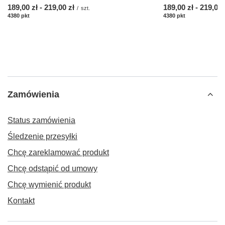
od
189,00 zł
-
do
219,00 zł
od
189,00 zł
-
do
219,00 
/
szt.
4380
pkt
punktów
4380
pkt
punktów
Zamówienia
Status zamówienia
Śledzenie przesyłki
Chcę zareklamować produkt
Chcę odstąpić od umowy
Chcę wymienić produkt
Kontakt