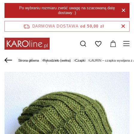
Po wybraniu rozmiaru zwróć uwagę na szacowaną datę
dostawy :)
DARMOWA DOSTAWA
od 50,00 zł
Strona główna
Rękodzieło (wełna)
Czapki
LAURIN – czapka wywijana z 