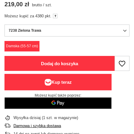
219,00 zł
brutto
/
szt.
Możesz kupić za
4380 pkt.
7238 Zielona Trawa
Damska (55-57 cm)
Dodaj do koszyka
Możesz kupić także poprzez:
Wysyłka
dzisiaj
(1 szt. w magazynie)
Darmowa i szybka dostawa
14
dni na zwrot lub darmową wymianę