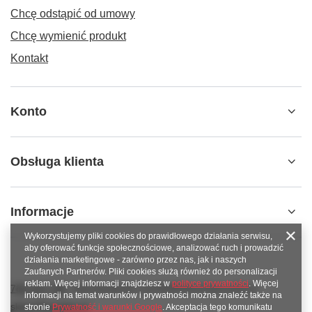
Chcę odstąpić od umowy
Chcę wymienić produkt
Kontakt
Konto
Obsługa klienta
Informacje
Wykorzystujemy pliki cookies do prawidłowego działania serwisu,
aby oferować funkcje społecznościowe, analizować ruch i prowadzić
działania marketingowe - zarówno przez nas, jak i naszych
Zaufanych Partnerów. Pliki cookies służą również do personalizacji
reklam. Więcej informacji znajdziesz w
polityce prywatności
. Więcej
789 221 795
www.facebook.com/KAROlineZielonaGora
informacji na temat warunków i prywatności można znaleźć także na
sklep@karoline.pl
stronie
Prywatność i warunki Google
. Akceptacja tego komunikatu