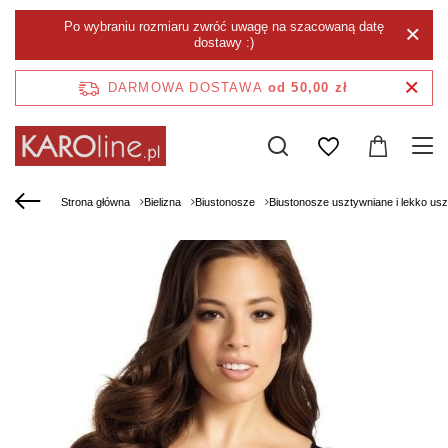
Po wybraniu rozmiaru zwróć uwagę na szacowaną datę
dostawy :)
DARMOWA DOSTAWA
od 50,00 zł
Strona główna
Bielizna
Biustonosze
Biustonosze usztywniane i lekko us