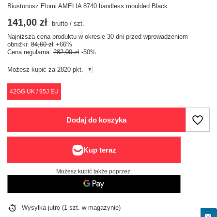
Biustonosz Elomi AMELIA 8740 bandless moulded Black
141,00 zł
brutto
/
szt.
Najniższa cena produktu w okresie 30 dni przed wprowadzeniem
obniżki:
84,60 zł
+66%
Cena regularna:
282,00 zł
-50%
Możesz kupić za
2820 pkt.
42GG UK / 95J EU
Dodaj do koszyka
Możesz kupić także poprzez:
Wysyłka
jutro
(1 szt. w magazynie)