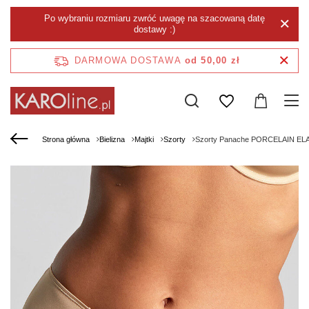
Po wybraniu rozmiaru zwróć uwagę na szacowaną datę
dostawy :)
DARMOWA DOSTAWA
od 50,00 zł
Strona główna
Bielizna
Majtki
Szorty
Szorty Panache PORCELAIN ELAN