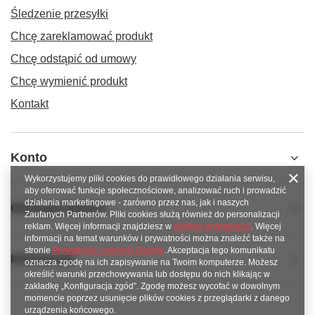
Śledzenie przesyłki
Chcę zareklamować produkt
Chcę odstąpić od umowy
Chcę wymienić produkt
Kontakt
Konto
Wykorzystujemy pliki cookies do prawidłowego działania serwisu,
aby oferować funkcje społecznościowe, analizować ruch i prowadzić
działania marketingowe - zarówno przez nas, jak i naszych
Obsługa klienta
Zaufanych Partnerów. Pliki cookies służą również do personalizacji
reklam. Więcej informacji znajdziesz w
polityce prywatności
. Więcej
informacji na temat warunków i prywatności można znaleźć także na
stronie
Prywatność i warunki Google
. Akceptacja tego komunikatu
Informacje
oznacza zgodę na ich zapisywanie na Twoim komputerze. Możesz
określić warunki przechowywania lub dostępu do nich klikając w
zakładkę „Konfiguracja zgód”. Zgodę możesz wycofać w dowolnym
momencie poprzez usunięcie plików cookies z przeglądarki z danego
urządzenia końcowego.