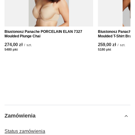
Biustonosz Panache PORCELAIN ELAN 7327
Biustonosz Panache
Moulded Plunge Chai
Moulded T-Shirt Bra 
274,00 zł
259,00 zł
/
szt.
/
szt.
5480
pkt
punktów
5180
pkt
punktów
Zamówienia
Status zamówienia