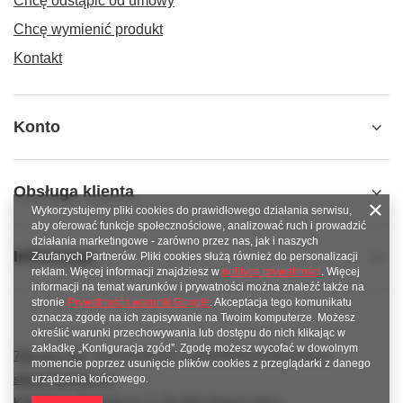
Chcę odstąpić od umowy
Chcę wymienić produkt
Kontakt
Konto
Obsługa klienta
Wykorzystujemy pliki cookies do prawidłowego działania serwisu,
aby oferować funkcje społecznościowe, analizować ruch i prowadzić
działania marketingowe - zarówno przez nas, jak i naszych
Informacje
Zaufanych Partnerów. Pliki cookies służą również do personalizacji
reklam. Więcej informacji znajdziesz w
polityce prywatności
. Więcej
informacji na temat warunków i prywatności można znaleźć także na
stronie
Prywatność i warunki Google
. Akceptacja tego komunikatu
oznacza zgodę na ich zapisywanie na Twoim komputerze. Możesz
określić warunki przechowywania lub dostępu do nich klikając w
zakładkę „Konfiguracja zgód”. Zgodę możesz wycofać w dowolnym
789 221 795
www.facebook.com/KAROlineZielonaGora
momencie poprzez usunięcie plików cookies z przeglądarki z danego
sklep@karoline.pl
urządzenia końcowego.
KAROline
,
Ekologiczna 2
,
65-364
Zielona Góra