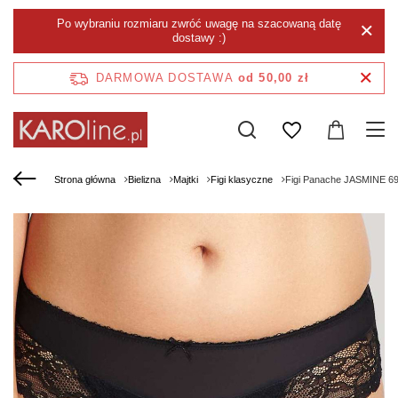
Po wybraniu rozmiaru zwróć uwagę na szacowaną datę
dostawy :)
DARMOWA DOSTAWA
od 50,00 zł
Strona główna
Bielizna
Majtki
Figi klasyczne
Figi Panache JASMINE 695