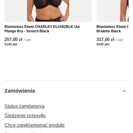
Biustonosz Elomi CHARLEY EL4382BLK Uw
Biustonosz Elomi 
Plunge Bra - Stretch Black
Bralette Black
257,00 zł
317,00 zł
/
szt.
/
szt.
5140
pkt
punktów
6340
pkt
punktów
Zamówienia
Status zamówienia
Śledzenie przesyłki
Chcę zareklamować produkt