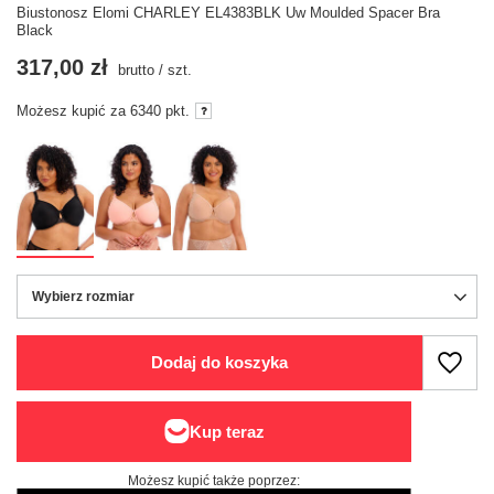
Biustonosz Elomi CHARLEY EL4383BLK Uw Moulded Spacer Bra
Black
317,00 zł
brutto
/
szt.
Możesz kupić za
6340
pkt.
Wybierz rozmiar
Wybierz rozmiar
Dodaj do koszyka
Możesz kupić także poprzez: