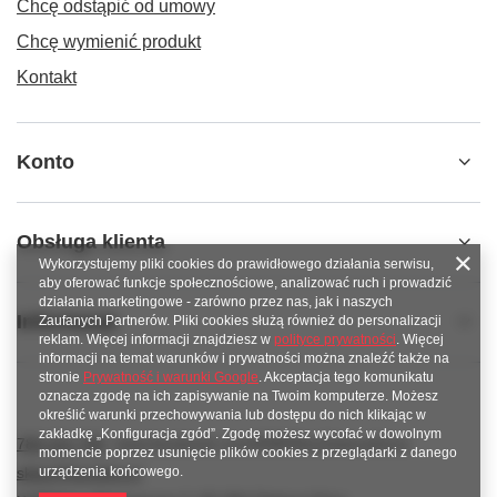
Chcę odstąpić od umowy
Chcę wymienić produkt
Kontakt
Konto
Obsługa klienta
Wykorzystujemy pliki cookies do prawidłowego działania serwisu,
aby oferować funkcje społecznościowe, analizować ruch i prowadzić
działania marketingowe - zarówno przez nas, jak i naszych
Informacje
Zaufanych Partnerów. Pliki cookies służą również do personalizacji
reklam. Więcej informacji znajdziesz w
polityce prywatności
. Więcej
informacji na temat warunków i prywatności można znaleźć także na
stronie
Prywatność i warunki Google
. Akceptacja tego komunikatu
oznacza zgodę na ich zapisywanie na Twoim komputerze. Możesz
określić warunki przechowywania lub dostępu do nich klikając w
zakładkę „Konfiguracja zgód”. Zgodę możesz wycofać w dowolnym
789 221 795
www.facebook.com/KAROlineZielonaGora
momencie poprzez usunięcie plików cookies z przeglądarki z danego
sklep@karoline.pl
urządzenia końcowego.