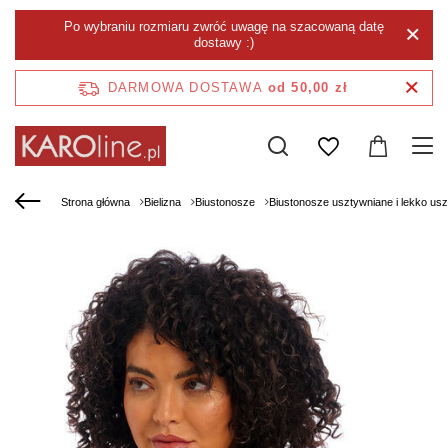
Po wybraniu rozmiaru zwróć uwagę na szacowaną datę
dostawy :)
DARMOWA DOSTAWA
od 50,00 zł
Strona główna
Bielizna
Biustonosze
Biustonosze usztywniane i lekko us