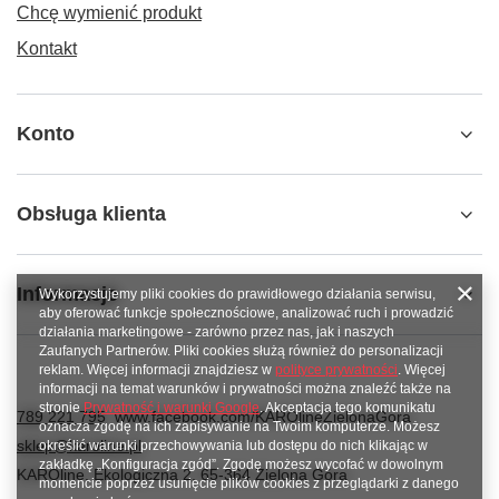
Chcę wymienić produkt
Kontakt
Konto
Obsługa klienta
Informacje
Wykorzystujemy pliki cookies do prawidłowego działania serwisu,
aby oferować funkcje społecznościowe, analizować ruch i prowadzić
działania marketingowe - zarówno przez nas, jak i naszych
Zaufanych Partnerów. Pliki cookies służą również do personalizacji
reklam. Więcej informacji znajdziesz w
polityce prywatności
. Więcej
informacji na temat warunków i prywatności można znaleźć także na
stronie
Prywatność i warunki Google
. Akceptacja tego komunikatu
789 221 795
www.facebook.com/KAROlineZielonaGora
oznacza zgodę na ich zapisywanie na Twoim komputerze. Możesz
sklep@karoline.pl
określić warunki przechowywania lub dostępu do nich klikając w
zakładkę „Konfiguracja zgód”. Zgodę możesz wycofać w dowolnym
KAROline
,
Ekologiczna 2
,
65-364
Zielona Góra
momencie poprzez usunięcie plików cookies z przeglądarki z danego