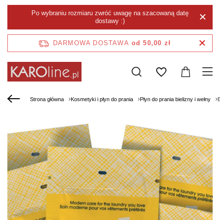
Po wybraniu rozmiaru zwróć uwagę na szacowaną datę
dostawy :)
DARMOWA DOSTAWA
od 50,00 zł
Strona główna
Kosmetyki i płyn do prania
Płyn do prania bielizny i wełny