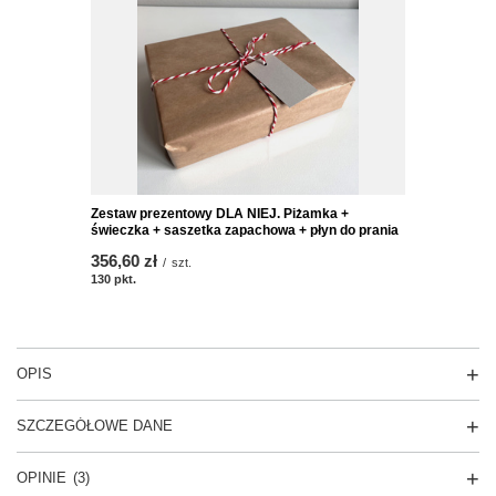
Zestaw prezentowy DLA NIEJ. Piżamka +
świeczka + saszetka zapachowa + płyn do prania
356,60 zł
/
szt.
130
pkt.
OPIS
SZCZEGÓŁOWE DANE
OPINIE
(3)