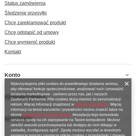
Status zamówienia
Śledzenie przesyłki
Chcę zareklamować produkt
Chcę odstąpić od umowy
Chcę wymienić produkt
Kontakt
Konto
Wykorzystujemy pliki cookies do prawidłowego działania serwisu,
aby oferować funkcje społecznościowe, analizować ruch i prowadzić
działania marketingowe - zarówno przez nas, jak i naszych
Obsługa klienta
Zaufanych Partnerów. Pliki cookies służą również do personalizacji
reklam. Więcej informacji znajdziesz w
polityce prywatności
. Więcej
informacji na temat warunków i prywatności można znaleźć także na
stronie
Prywatność i warunki Google
. Akceptacja tego komunikatu
Informacje
oznacza zgodę na ich zapisywanie na Twoim komputerze. Możesz
określić warunki przechowywania lub dostępu do nich klikając w
zakładkę „Konfiguracja zgód”. Zgodę możesz wycofać w dowolnym
momencie poprzez usunięcie plików cookies z przeglądarki z danego