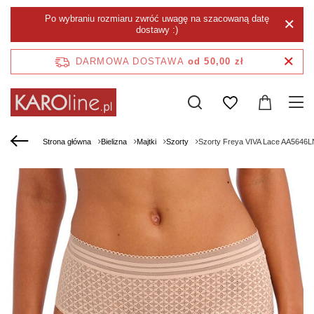
Po wybraniu rozmiaru zwróć uwagę na szacowaną datę
dostawy :)
DARMOWA DOSTAWA
od 50,00 zł
Strona główna
Bielizna
Majtki
Szorty
Szorty Freya VIVA Lace AA5646LN