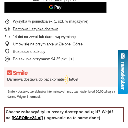
Wysyłka
w poniedziałek
(1 szt. w magazynie)
Darmowa i szybka dostawa
14
dni na zwrot lub darmową wymianę
Umów się na przymiarkę w Zielonej Górze
Bezpieczne zakupy
Po zakupie otrzymasz
94.35 pkt.
Darmowa dostawa do paczkomatu
Smile - dostawy ze sklepów internetowych przy zamówieniu od
50,00 zł
są za
darmo
Więcej informacji.
Chcesz zobaczyć tylko rzeczy dostępne od ręki? Wejdź
na
[KAROline24.pl]
(logowanie na te same dane)