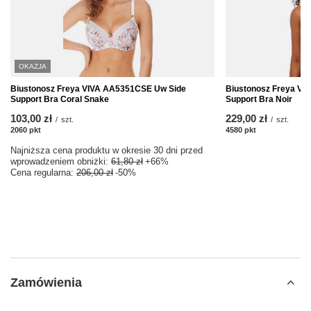
OKAZJA
Biustonosz Freya VIVA AA5351CSE Uw Side
Biustonosz Freya VI
Support Bra Coral Snake
Support Bra Noir
103,00 zł
229,00 zł
/
szt.
/
szt.
2060
pkt
punktów
4580
pkt
punktów
Najniższa cena produktu w okresie 30 dni przed
wprowadzeniem obniżki:
61,80 zł
+66%
Cena regularna:
206,00 zł
-50%
Zamówienia