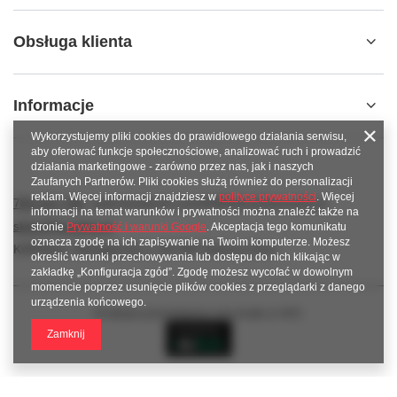
Obsługa klienta
Informacje
Wykorzystujemy pliki cookies do prawidłowego działania serwisu,
aby oferować funkcje społecznościowe, analizować ruch i prowadzić
działania marketingowe - zarówno przez nas, jak i naszych
Zaufanych Partnerów. Pliki cookies służą również do personalizacji
reklam. Więcej informacji znajdziesz w
polityce prywatności
. Więcej
789 221 795
www.facebook.com/KAROlineZielonaGora
informacji na temat warunków i prywatności można znaleźć także na
sklep@karoline.pl
stronie
Prywatność i warunki Google
. Akceptacja tego komunikatu
oznacza zgodę na ich zapisywanie na Twoim komputerze. Możesz
KAROline
,
Ekologiczna 2
,
65-364
Zielona Góra
określić warunki przechowywania lub dostępu do nich klikając w
zakładkę „Konfiguracja zgód”. Zgodę możesz wycofać w dowolnym
momencie poprzez usunięcie plików cookies z przeglądarki z danego
urządzenia końcowego.
W sklepie prezentujemy ceny brutto (z VAT).
Zamknij