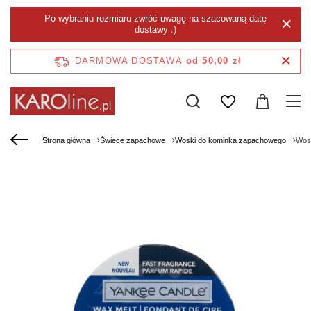
Po wybraniu rozmiaru zwróć uwagę na szacowaną datę
dostawy :)
DARMOWA DOSTAWA
od 50,00 zł
Strona główna
Świece zapachowe
Woski do kominka zapachowego
Wos