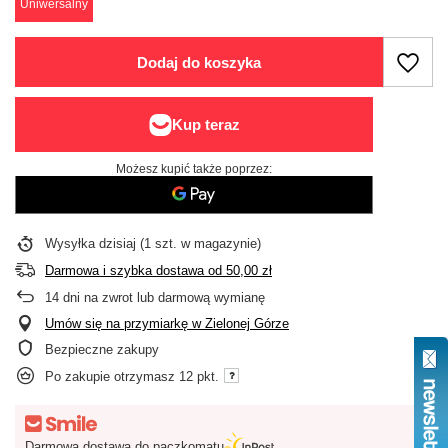
Uniwersalny
Dodaj do koszyka
Możesz kupić także poprzez:
Wysyłka
dzisiaj
(1 szt. w magazynie)
Darmowa i szybka dostawa
od
50,00 zł
14
dni na zwrot lub darmową wymianę
Umów się na przymiarkę w Zielonej Górze
Bezpieczne zakupy
Po zakupie otrzymasz
12 pkt.
Darmowa dostawa do paczkomatu