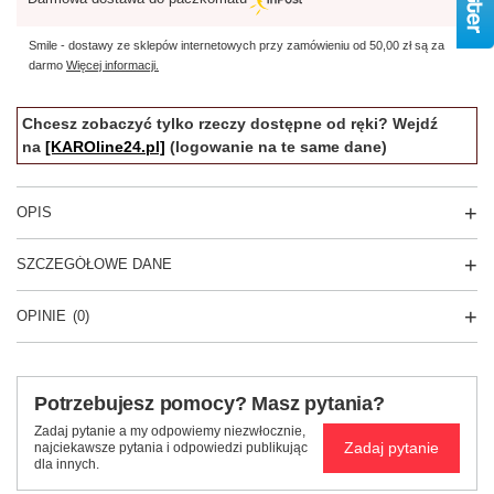
Smile - dostawy ze sklepów internetowych przy zamówieniu od
50,00 zł
są za
darmo
Więcej informacji.
Chcesz zobaczyć tylko rzeczy dostępne od ręki? Wejdź
na
[KAROline24.pl]
(logowanie na te same dane)
OPIS
SZCZEGÓŁOWE DANE
OPINIE
(0)
Potrzebujesz pomocy? Masz pytania?
Zadaj pytanie a my odpowiemy niezwłocznie,
Zadaj pytanie
najciekawsze pytania i odpowiedzi publikując
dla innych.