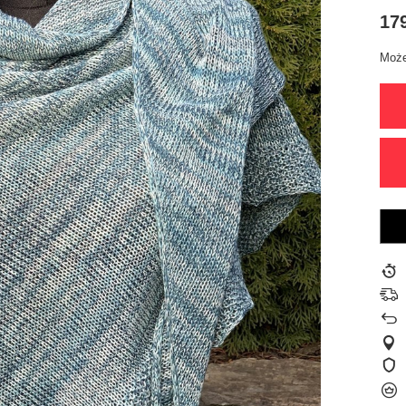
179
Może