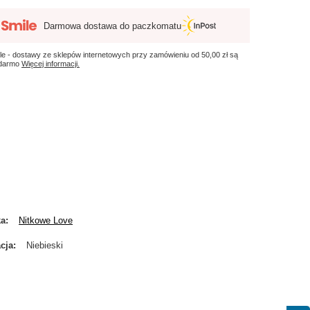
Darmowa dostawa do paczkomatu
le - dostawy ze sklepów internetowych przy zamówieniu od
50,00 zł
są
 darmo
Więcej informacji.
ka
Nitkowe Love
cja
Niebieski