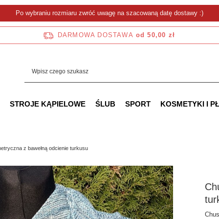
Po wybraniu rozmiaru zwróć uwagę na szacowaną datę dostawy :)
DARMOWA DOSTAWA
od 50,00 zł
STROJE KĄPIELOWE
ŚLUB
SPORT
KOSMETYKI I P
etryczna z bawełną odcienie turkusu
Chu
tur
Chus