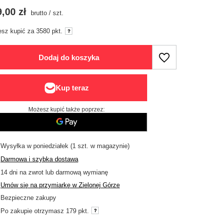
,00 zł
brutto
/
szt.
sz kupić za
3580 pkt.
Dodaj do koszyka
Możesz kupić także poprzez:
Wysyłka
w poniedziałek
(1 szt. w magazynie)
Darmowa i szybka dostawa
14
dni na zwrot lub darmową wymianę
Umów się na przymiarkę w Zielonej Górze
Bezpieczne zakupy
Po zakupie otrzymasz
179 pkt.