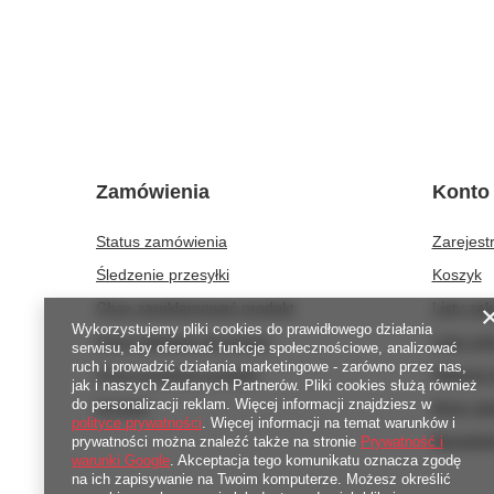
Zamówienia
Konto
Status zamówienia
Zarejestr
Śledzenie przesyłki
Koszyk
Chcę zareklamować produkt
Listy za
Wykorzystujemy pliki cookies do prawidłowego działania
Chcę odstąpić od umowy
Lista za
serwisu, aby oferować funkcje społecznościowe, analizować
ruch i prowadzić działania marketingowe - zarówno przez nas,
Chcę wymienić produkt
Historia 
jak i naszych Zaufanych Partnerów. Pliki cookies służą również
do personalizacji reklam. Więcej informacji znajdziesz w
Kontakt
Moje rab
polityce prywatności
. Więcej informacji na temat warunków i
Newslett
prywatności można znaleźć także na stronie
Prywatność i
warunki Google
. Akceptacja tego komunikatu oznacza zgodę
na ich zapisywanie na Twoim komputerze. Możesz określić