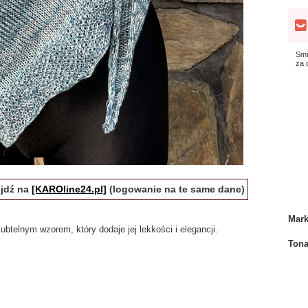
Smi
za
ejdź na
[KAROline24.pl]
(logowanie na te same dane)
Mar
telnym wzorem, który dodaje jej lekkości i elegancji.
Tona