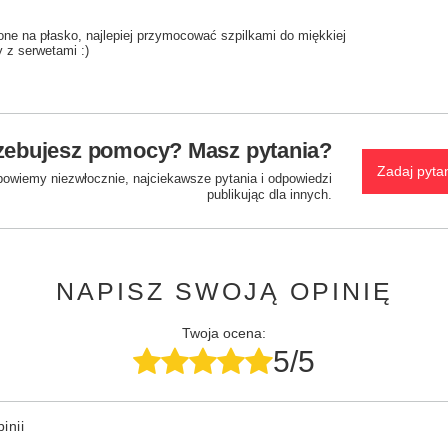
one na płasko, najlepiej przymocować szpilkami do miękkiej
y z serwetami :)
zebujesz pomocy? Masz pytania?
Zadaj pyta
powiemy niezwłocznie, najciekawsze pytania i odpowiedzi
publikując dla innych.
NAPISZ SWOJĄ OPINIĘ
Twoja ocena:
5/5
inii