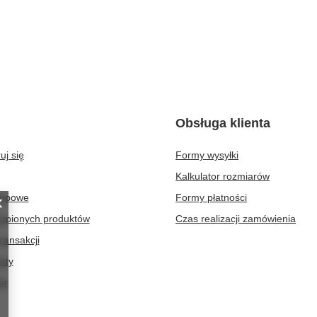
Obsługa klienta
uj się
Formy wysyłki
Kalkulator rozmiarów
kupowe
Formy płatności
kupionych produktów
Czas realizacji zamówienia
transakcji
aty
er