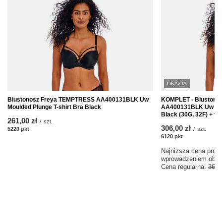
OKAZJA
Biustonosz Freya TEMPTRESS AA400131BLK Uw
KOMPLET - Biustono
Moulded Plunge T-shirt Bra Black
AA400131BLK Uw Moul
Black (30G, 32F) + figi
261,00 zł
/
szt.
306,00 zł
5220
pkt
punktów
/
szt.
6120
pkt
punktów
Najniższa cena produ
wprowadzeniem obni
Cena regularna:
360,