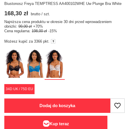
Biustonosz Freya TEMPTRESS AA400102WHE Uw Plunge Bra White
168,30 zł
brutto
/
szt.
Najniższa cena produktu w okresie 30 dni przed wprowadzeniem
obniżki:
99,00 zł
+70%
Cena regularna:
198,00 zł
-15%
Możesz kupić za
3366 pkt.
34D UK / 75D EU
Dodaj do koszyka