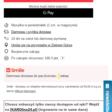
Możesz kupić także poprzez:
Wysyłka
w poniedziałek
(1 szt. w magazynie)
Darmowa i szybka dostawa
14
dni na zwrot lub darmową wymianę
Umów się na przymiarkę w Zielonej Górze
Bezpieczne zakupy
Po zakupie otrzymasz
168.3 pkt.
Darmowa dostawa do paczkomatu
Smile - dostawy ze sklepów internetowych przy zamówieniu od
50,00 zł
są za
darmo
Więcej informacji.
Chcesz zobaczyć tylko rzeczy dostępne od ręki? Wejdź
na
[KAROline24.pl]
(logowanie na te same dane)