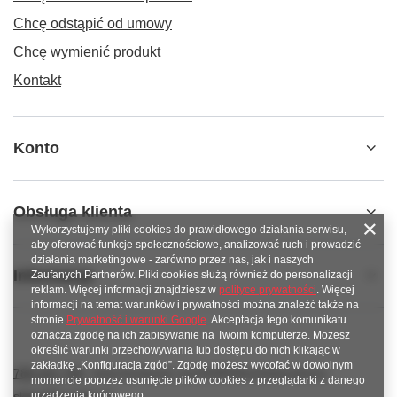
Chcę odstąpić od umowy
Chcę wymienić produkt
Kontakt
Konto
Obsługa klienta
Wykorzystujemy pliki cookies do prawidłowego działania serwisu,
aby oferować funkcje społecznościowe, analizować ruch i prowadzić
działania marketingowe - zarówno przez nas, jak i naszych
Informacje
Zaufanych Partnerów. Pliki cookies służą również do personalizacji
reklam. Więcej informacji znajdziesz w
polityce prywatności
. Więcej
informacji na temat warunków i prywatności można znaleźć także na
stronie
Prywatność i warunki Google
. Akceptacja tego komunikatu
oznacza zgodę na ich zapisywanie na Twoim komputerze. Możesz
określić warunki przechowywania lub dostępu do nich klikając w
zakładkę „Konfiguracja zgód”. Zgodę możesz wycofać w dowolnym
789 221 795
www.facebook.com/KAROlineZielonaGora
momencie poprzez usunięcie plików cookies z przeglądarki z danego
sklep@karoline.pl
urządzenia końcowego.