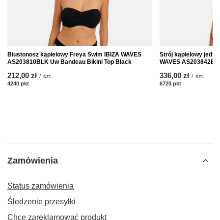
Biustonosz kąpielowy Freya Swim IBIZA WAVES
Strój kąpielowy jedn
AS203810BLK Uw Bandeau Bikini Top Black
WAVES AS203842BLK
212,00 zł
336,00 zł
/
szt.
/
szt.
4240
pkt
punktów
6720
pkt
punktów
Zamówienia
Status zamówienia
Śledzenie przesyłki
Chcę zareklamować produkt