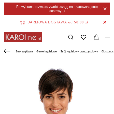
Po wybraniu rozmiaru zwróć uwagę na szacowaną datę
dostawy :)
DARMOWA DOSTAWA
od 50,00 zł
Strona główna
Stroje kąpielowe
Strój kąpielowy dwuczęściowy
Biustonos