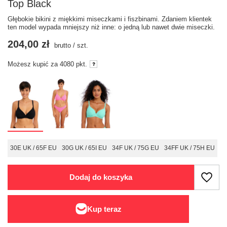
Top Black
Głębokie bikini z miękkimi miseczkami i fiszbinami. Zdaniem klientek
ten model wypada mniejszy niż inne: o jedną lub nawet dwie miseczki.
204,00 zł
brutto
/
szt.
Możesz kupić za
4080
pkt.
30E UK / 65F EU
30G UK / 65I EU
34F UK / 75G EU
34FF UK / 75H EU
Dodaj do koszyka