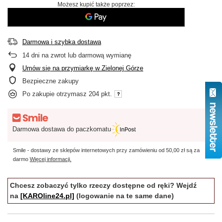
Możesz kupić także poprzez:
Darmowa i szybka dostawa
14
dni na zwrot lub darmową wymianę
Umów się na przymiarkę w Zielonej Górze
Bezpieczne zakupy
Po zakupie otrzymasz
204 pkt.
Darmowa dostawa do paczkomatu
Smile - dostawy ze sklepów internetowych przy zamówieniu od
50,00 zł
są za
darmo
Więcej informacji.
Chcesz zobaczyć tylko rzeczy dostępne od ręki? Wejdź
na
[KAROline24.pl]
(logowanie na te same dane)