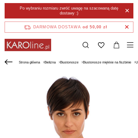
Po wybraniu rozmiaru zwróć uwagę na szacowaną datę
dostawy :)
DARMOWA DOSTAWA
od 50,00 zł
Strona główna
Bielizna
Biustonosze
Biustonosze miękkie na fiszbinie
U