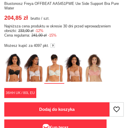
Biustonosz Freya OFFBEAT AA5451PWE Uw Side Support Bra Pure
Water
204,85 zł
brutto
/
szt.
Najniższa cena produktu w okresie 30 dni przed wprowadzeniem
obniżki:
233,00 zł
-12%
Cena regularna:
241,00 zł
-15%
Możesz kupić za
4097 pkt.
36HH UK / 80L EU
Dodaj do koszyka