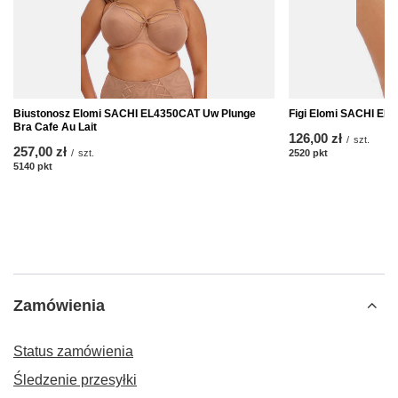
Biustonosz Elomi SACHI EL4350CAT Uw Plunge
Figi Elomi SACHI EL4
Bra Cafe Au Lait
126,00 zł
/
szt.
257,00 zł
/
szt.
2520
pkt
punktów
5140
pkt
punktów
Zamówienia
Status zamówienia
Śledzenie przesyłki