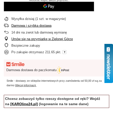
Wysyłka
dzisiaj
(1 szt. w magazynie)
Darmowa i szybka dostawa
14
dni na zwrot lub darmową wymianę
Umów się na przymiarkę w Zielonej Górze
Bezpieczne zakupy
Po zakupie otrzymasz
211.65 pkt.
Darmowa dostawa do paczkomatu
Smile - dostawy ze sklepów internetowych przy zamówieniu od
50,00 zł
są za
darmo
Więcej informacji.
Chcesz zobaczyć tylko rzeczy dostępne od ręki? Wejdź
na
[KAROline24.pl]
(logowanie na te same dane)