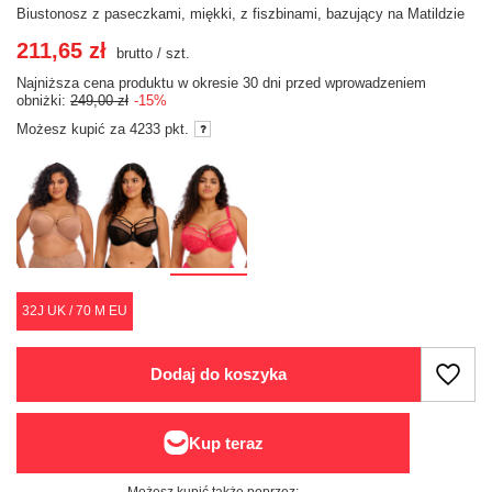
Biustonosz z paseczkami, miękki, z fiszbinami, bazujący na Matildzie
211,65 zł
brutto
/
szt.
Najniższa cena produktu w okresie 30 dni przed wprowadzeniem
obniżki:
249,00 zł
-15%
Możesz kupić za
4233 pkt.
32J UK / 70 M EU
Dodaj do koszyka
Możesz kupić także poprzez: