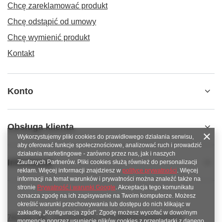
Chcę zareklamować produkt
Chcę odstąpić od umowy
Chcę wymienić produkt
Kontakt
Konto
Obsługa klienta
Wykorzystujemy pliki cookies do prawidłowego działania serwisu,
aby oferować funkcje społecznościowe, analizować ruch i prowadzić
działania marketingowe - zarówno przez nas, jak i naszych
Informacje
Zaufanych Partnerów. Pliki cookies służą również do personalizacji
reklam. Więcej informacji znajdziesz w
polityce prywatności
. Więcej
informacji na temat warunków i prywatności można znaleźć także na
stronie
Prywatność i warunki Google
. Akceptacja tego komunikatu
oznacza zgodę na ich zapisywanie na Twoim komputerze. Możesz
określić warunki przechowywania lub dostępu do nich klikając w
zakładkę „Konfiguracja zgód”. Zgodę możesz wycofać w dowolnym
789 221 795
www.facebook.com/KAROlineZielonaGora
momencie poprzez usunięcie plików cookies z przeglądarki z danego