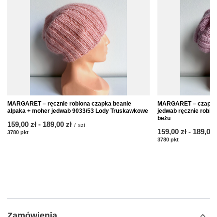
MARGARET – ręcznie robiona czapka beanie
MARGARET – czapka b
alpaka + moher jedwab 9033/53 Lody Truskawkowe
jedwab ręcznie robio
beżu
od
159,00 zł
-
do
189,00 zł
/
szt.
od
159,00 zł
-
do
189,00 
3780
pkt
punktów
3780
pkt
punktów
Zamówienia