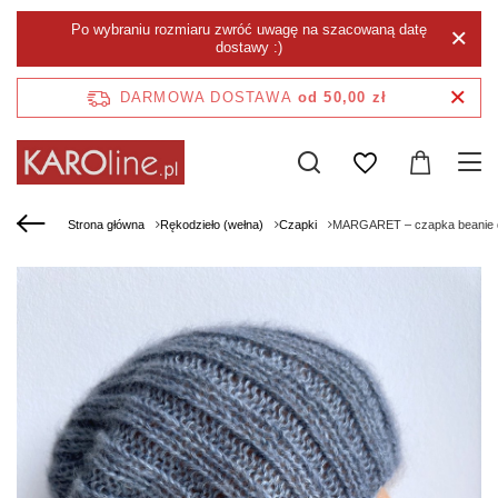
Po wybraniu rozmiaru zwróć uwagę na szacowaną datę
dostawy :)
DARMOWA DOSTAWA
od 50,00 zł
Strona główna
Rękodzieło (wełna)
Czapki
MARGARET – czapka beanie d