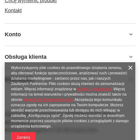
Chcę wymienić produkt
Kontakt
Konto
Obsługa klienta
Wykorzystujemy pliki cookies do prawidłowego działania serwisu,
aby oferować funkcje społecznościowe, analizować ruch i prowadzić
Informacje
działania marketingowe - zarówno przez nas, jak i naszych
Zaufanych Partnerów. Pliki cookies służą również do personalizacji
reklam. Więcej informacji znajdziesz w
polityce prywatności
. Więcej
informacji na temat warunków i prywatności można znaleźć także na
stronie
Prywatność i warunki Google
. Akceptacja tego komunikatu
oznacza zgodę na ich zapisywanie na Twoim komputerze. Możesz
określić warunki przechowywania lub dostępu do nich klikając w
789 221 795
www.facebook.com/KAROlineZielonaGora
zakładkę „Konfiguracja zgód”. Zgodę możesz wycofać w dowolnym
momencie poprzez usunięcie plików cookies z przeglądarki z danego
sklep@karoline.pl
urządzenia końcowego.
KAROline
,
Ekologiczna 2
,
65-364
Zielona Góra
Zamknij