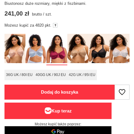
Biustonosz duże rozmiary, miękki z fiszbinami.
241,00 zł
brutto
/
szt.
Możesz kupić za
4820
pkt.
36G UK / 80I EU
40GG UK / 90J EU
42G UK / 95I EU
Dodaj do koszyka
Możesz kupić także poprzez: