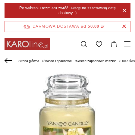
Po wybraniu rozmiaru zwróć uwagę na szacowaną datę
dostawy :)
DARMOWA DOSTAWA
od 50,00 zł
Strona główna
Świece zapachowe
Świece zapachowe w szkle
Duża św