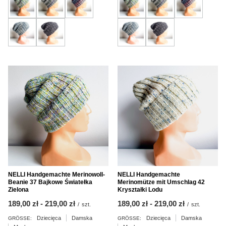
NELLI Handgemachte Merinowoll-
NELLI Handgemachte
Beanie 37 Bajkowe Światełka
Merinomütze mit Umschlag 42
Zielona
Kryształki Lodu
ab
189,00 zł
-
bis
219,00 zł
ab
189,00 zł
-
bis
219,00 zł
/
szt.
/
szt.
Dziecięca
Damska
Dziecięca
Damska
GRÖSSE:
GRÖSSE: