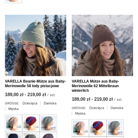
VARELLA Beanie-Mütze aus Baby-
VARELLA Mütze aus Baby-
Merinowolle 58 lody pistacjowe
Merinowolle 62 Mittelbraun
winterlich
ab
189,00 zł
-
bis
219,00 zł
/
szt.
ab
189,00 zł
-
bis
219,00 zł
/
szt.
Dziecięca
Damska
GRÖSSE:
Dziecięca
Damska
GRÖSSE:
Męska
Męska