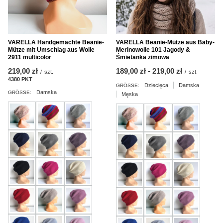
VARELLA Handgemachte Beanie-
VARELLA Beanie-Mütze aus Baby-
Mütze mit Umschlag aus Wolle
Merinowolle 101 Jagody &
2911 multicolor
Śmietanka zimowa
219,00 zł
ab
189,00 zł
-
bis
219,00 zł
/
szt.
/
szt.
4380
PKT
Punkte
Dziecięca
Damska
GRÖSSE:
Damska
GRÖSSE:
Męska