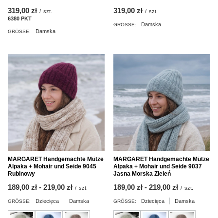
319,00 zł
319,00 zł
/
szt.
/
szt.
6380
PKT
Punkte
Damska
GRÖSSE:
Damska
GRÖSSE:
MARGARET Handgemachte Mütze
MARGARET Handgemachte Mütze
Alpaka + Mohair und Seide 9045
Alpaka + Mohair und Seide 9037
Rubinowy
Jasna Morska Zieleń
ab
189,00 zł
-
bis
219,00 zł
ab
189,00 zł
-
bis
219,00 zł
/
szt.
/
szt.
Dziecięca
Damska
Dziecięca
Damska
GRÖSSE:
GRÖSSE: