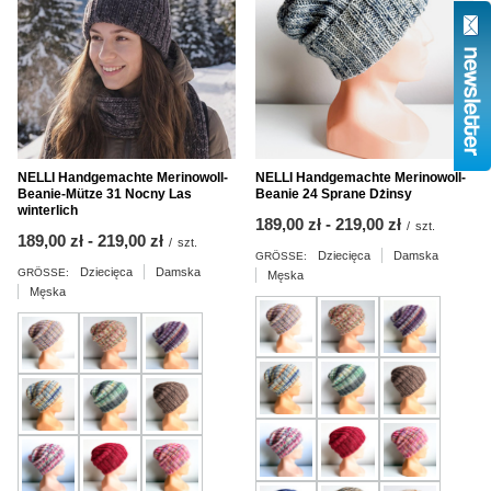
NELLI Handgemachte Merinowoll-
NELLI Handgemachte Merinowoll-
Beanie-Mütze 31 Nocny Las
Beanie 24 Sprane Dżinsy
winterlich
ab
189,00 zł
-
bis
219,00 zł
/
szt.
ab
189,00 zł
-
bis
219,00 zł
/
szt.
Dziecięca
Damska
GRÖSSE:
Dziecięca
Damska
GRÖSSE:
Męska
Męska