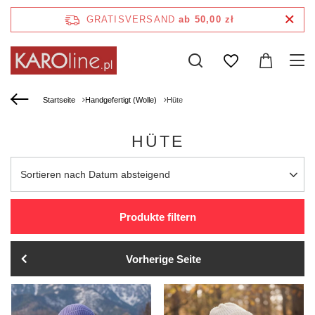
GRATISVERSAND
ab 50,00 zł
Startseite
Handgefertigt (Wolle)
Hüte
HÜTE
Sortierung ändern
Sortieren nach Datum absteigend
Produkte filtern
Vorherige Seite