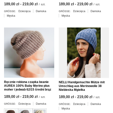
ab
189,00 zł
-
bis
219,00 zł
ab
189,00 zł
-
bis
219,00 zł
/
szt.
/
szt.
Dziecięca
Damska
Dziecięca
Damska
GRÖSSE:
GRÖSSE:
Męska
Męska
Ręcznie robiona czapka beanie
NELLI Handgemachte Mütze mit
AUREA 100% Baby Merino plus
Umschlag aus Merinowolle 38
moher i jedwab 62/15 średni brąz
Niebieska Mgiełka
ab
189,00 zł
-
bis
219,00 zł
ab
189,00 zł
-
bis
219,00 zł
/
szt.
/
szt.
Dziecięca
Damska
Dziecięca
Damska
GRÖSSE:
GRÖSSE:
Męska