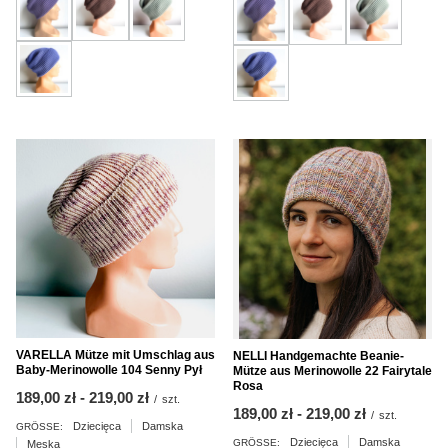
VARELLA Mütze mit Umschlag aus
NELLI Handgemachte Beanie-
Baby-Merinowolle 104 Senny Pył
Mütze aus Merinowolle 22 Fairytale
Rosa
ab
189,00 zł
-
bis
219,00 zł
/
szt.
ab
189,00 zł
-
bis
219,00 zł
/
szt.
Dziecięca
Damska
GRÖSSE:
Dziecięca
Damska
GRÖSSE:
Męska