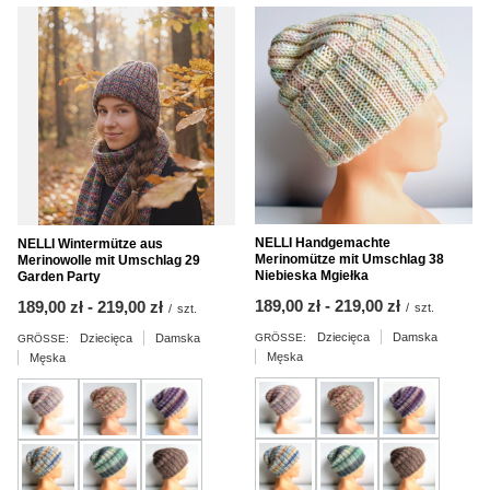
NELLI Handgemachte
NELLI Wintermütze aus
Merinomütze mit Umschlag 38
Merinowolle mit Umschlag 29
Niebieska Mgiełka
Garden Party
ab
189,00 zł
-
bis
219,00 zł
ab
189,00 zł
-
bis
219,00 zł
/
szt.
/
szt.
Dziecięca
Damska
Dziecięca
Damska
GRÖSSE:
GRÖSSE:
Męska
Męska