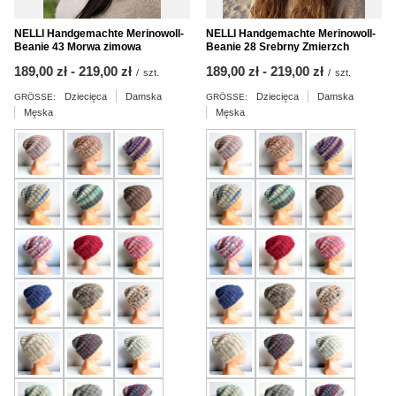
NELLI Handgemachte Merinowoll-
NELLI Handgemachte Merinowoll-
Beanie 43 Morwa zimowa
Beanie 28 Srebrny Zmierzch
ab
189,00 zł
-
bis
219,00 zł
ab
189,00 zł
-
bis
219,00 zł
/
szt.
/
szt.
Dziecięca
Damska
Dziecięca
Damska
GRÖSSE:
GRÖSSE:
Męska
Męska