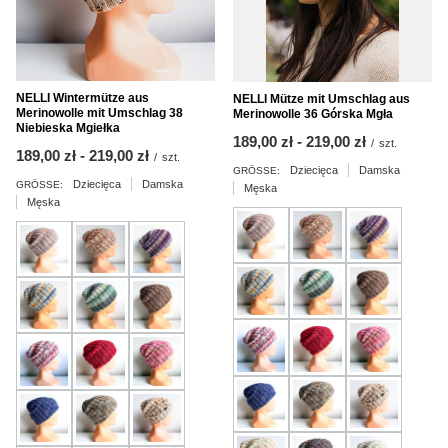
NELLI Wintermütze aus
NELLI Mütze mit Umschlag aus
Merinowolle mit Umschlag 38
Merinowolle 36 Górska Mgła
Niebieska Mgiełka
ab
189,00 zł
-
bis
219,00 zł
/
szt.
ab
189,00 zł
-
bis
219,00 zł
/
szt.
Dziecięca
Damska
GRÖSSE:
Dziecięca
Damska
GRÖSSE:
Męska
Męska