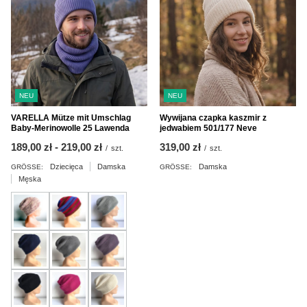
NEU
NEU
VARELLA Mütze mit Umschlag
Wywijana czapka kaszmir z
Baby-Merinowolle 25 Lawenda
jedwabiem 501/177 Neve
ab
189,00 zł
-
bis
219,00 zł
319,00 zł
/
szt.
/
szt.
Dziecięca
Damska
Damska
GRÖSSE:
GRÖSSE:
Męska