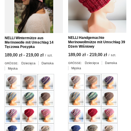
NELLI Handgemachte
NELLI Wintermütze aus
Merinowollmütze mit Umschlag 39
Merinowolle mit Umschlag 14
Dżem Wiśniowy
Tęczowa Posypka
ab
189,00 zł
-
bis
219,00 zł
ab
189,00 zł
-
bis
219,00 zł
/
szt.
/
szt.
Dziecięca
Damska
Dziecięca
Damska
GRÖSSE:
GRÖSSE:
Męska
Męska