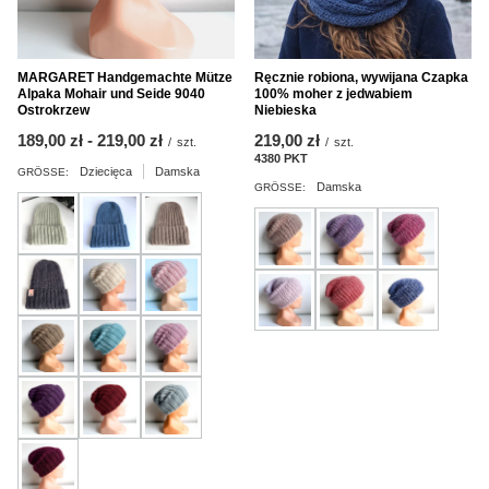
MARGARET Handgemachte Mütze
Ręcznie robiona, wywijana Czapka
Alpaka Mohair und Seide 9040
100% moher z jedwabiem
Ostrokrzew
Niebieska
ab
189,00 zł
-
bis
219,00 zł
219,00 zł
/
szt.
/
szt.
4380
PKT
Punkte
Dziecięca
Damska
GRÖSSE:
Damska
GRÖSSE: