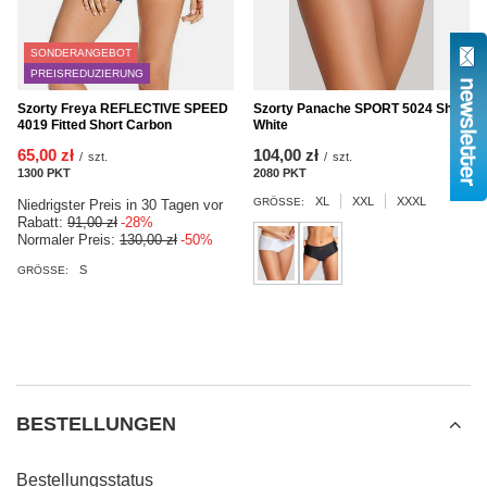
SONDERANGEBOT
PREISREDUZIERUNG
Szorty Panache SPORT 5024 Short
Szorty Freya REFLECTIVE SPEED
White
4019 Fitted Short Carbon
104,00 zł
65,00 zł
/
szt.
/
szt.
2080
PKT
Punkte
1300
PKT
Punkte
XL
XXL
XXXL
GRÖSSE:
Niedrigster Preis in 30 Tagen vor
Rabatt:
91,00 zł
-28%
Normaler Preis:
130,00 zł
-50%
S
GRÖSSE:
BESTELLUNGEN
Bestellungsstatus