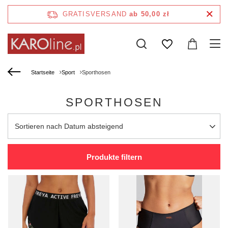
GRATISVERSAND
ab 50,00 zł
Startseite
Sport
Sporthosen
SPORTHOSEN
Sortierung ändern
Sortieren nach Datum absteigend
Produkte filtern