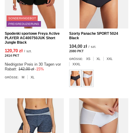
SONDERANGEBOT
PREISREDUZIERUNG
Spodenki sportowe Freya Active
Szorty Panache SPORT 5024
PLAYER AC400750JUK Short
Black
Jungle Black
104,00 zł
/
szt.
120,70 zł
/
szt.
2080
PKT
Punkte
2414
PKT
Punkte
XS
XL
XXL
GRÖSSE:
Niedrigster Preis in 30 Tagen vor
XXXL
Rabatt:
142,00 zł
-15%
M
XL
GRÖSSE: