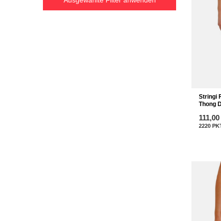
String
Thong 
111,00
2220
PK