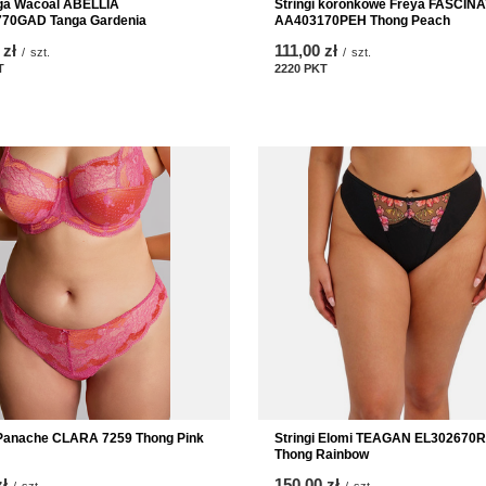
nga Wacoal ABELLIA
Stringi koronkowe Freya FASCIN
70GAD Tanga Gardenia
AA403170PEH Thong Peach
 zł
111,00 zł
/
szt.
/
szt.
T
Punkte
2220
PKT
Punkte
Stringi Elomi TEAGAN EL302670
 Panache CLARA 7259 Thong Pink
Thong Rainbow
150,00 zł
zł
/
szt.
/
szt.