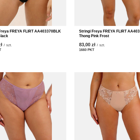
i Freya FREYA FLIRT AA403370BLK
Stringi Freya FREYA FLIRT AA40
Black
Thong Pink Frost
zł
83,00 zł
/
szt.
/
szt.
T
Punkte
1660
PKT
Punkte