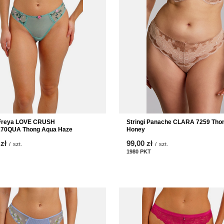
i Freya LOVE CRUSH
Stringi Panache CLARA 7259 Tho
70QUA Thong Aqua Haze
Honey
 zł
99,00 zł
/
szt.
/
szt.
1980
PKT
Punkte