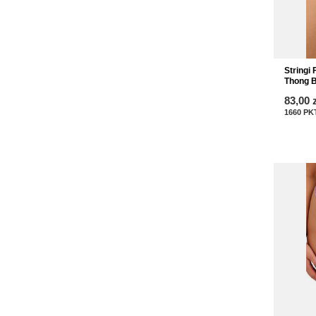
String
Thong 
83,00 
1660
PK