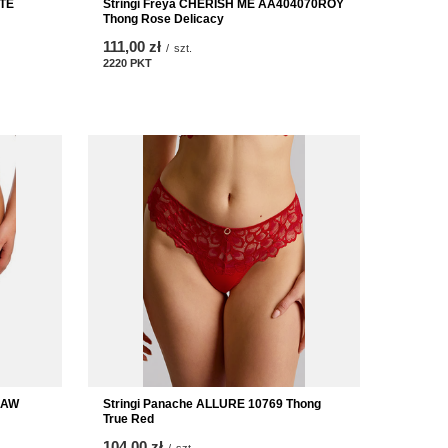
ATE
Stringi Freya CHERISH ME AA404070ROY
Thong Rose Delicacy
111,00 zł
/
szt.
2220
PKT
Punkte
RAW
Stringi Panache ALLURE 10769 Thong
True Red
104,00 zł
/
szt.