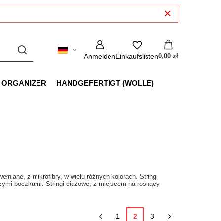
Anmelden
Einkaufslisten
0,00 zł
 ORGANIZER
HANDGEFERTIGT (WOLLE)
łniane, z mikrofibry, w wielu różnych kolorach. Stringi
szymi boczkami. Stringi ciążowe, z miejscem na rosnący
1
2
3