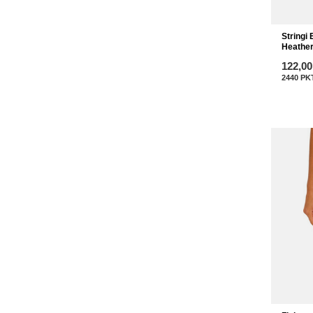
String
Heathe
122,00
2440
PK