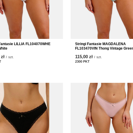
 Fantasie LILLIA FL104070WHE
Stringi Fantasie MAGDALENA
hite
FL103470VIN Thong Vintage Gree
 zł
115,00 zł
/
szt.
/
szt.
T
Punkte
2300
PKT
Punkte