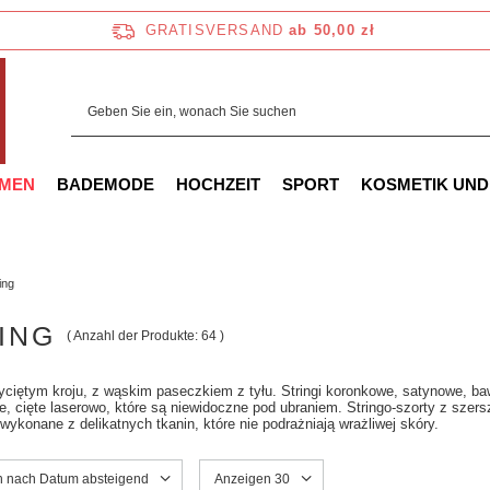
GRATISVERSAND
ab 50,00 zł
AMEN
BADEMODE
HOCHZEIT
SPORT
KOSMETIK UND
ing
ING
( Anzahl der Produkte:
64
)
yciętym kroju, z wąskim paseczkiem z tyłu. Stringi koronkowe, satynowe, bawe
 cięte laserowo, które są niewidoczne pod ubraniem. Stringo-szorty z szer
wykonane z delikatnych tkanin, które nie podrażniają wrażliwej skóry.
ng ändern
en nach Datum absteigend
Anzahl der angezeigten Produkte ändern
Anzeigen 30