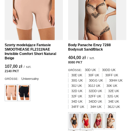
Szorty modelujące Fantasie
Body Panache Envy 7288
SMOOTHEASE FL2311NAE
Bodysuit Sand/Black
Invisible Comfort Short Natural
404,00 zł
Beige
/
szt.
8080
PKT
Punkte
107,00 zł
/
szt.
30D UK
30DD UK
GRÖSSE:
2140
PKT
Punkte
30E UK
30F UK
30FF UK
Uniwersalny
GRÖSSE:
30G UK
30GG UK
30HH UK
30J UK
30JJ UK
30K UK
32D UK
32DD UK
32E UK
32F UK
32FF UK
32G UK
34D UK
34DD UK
34E UK
34FF UK
34H UK
36JJ UK