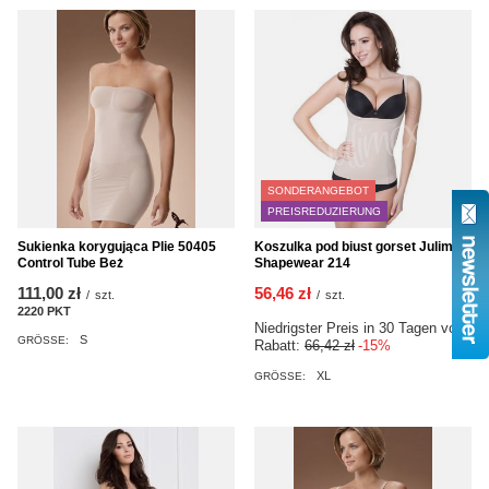
SONDERANGEBOT
PREISREDUZIERUNG
Koszulka pod biust gorset Julimex
Sukienka korygująca Plie 50405
Shapewear 214
Control Tube Beż
56,46 zł
111,00 zł
/
szt.
/
szt.
2220
PKT
Punkte
Niedrigster Preis in 30 Tagen vor
S
GRÖSSE:
Rabatt:
66,42 zł
-15%
XL
GRÖSSE: