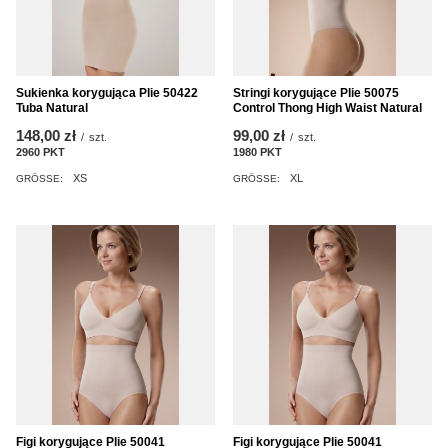
Sukienka korygująca Plie 50422
Stringi korygujące Plie 50075
Tuba Natural
Control Thong High Waist Natural
148,00 zł
99,00 zł
/
szt.
/
szt.
2960
PKT
Punkte
1980
PKT
Punkte
XS
XL
GRÖSSE:
GRÖSSE:
Figi korygujące Plie 50041
Figi korygujące Plie 50041