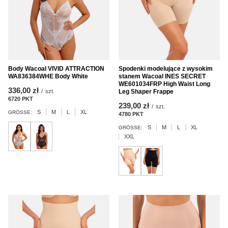
Body Wacoal VIVID ATTRACTION
Spodenki modelujące z wysokim
WA836384WHE Body White
stanem Wacoal INES SECRET
WE601034FRP High Waist Long
336,00 zł
/
szt.
Leg Shaper Frappe
6720
PKT
Punkte
239,00 zł
/
szt.
S
M
L
XL
GRÖSSE:
4780
PKT
Punkte
S
M
L
XL
GRÖSSE:
XXL