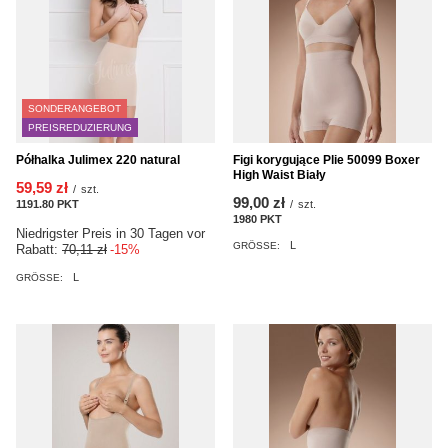
SONDERANGEBOT
PREISREDUZIERUNG
Półhalka Julimex 220 natural
Figi korygujące Plie 50099 Boxer
High Waist Biały
59,59 zł
/
szt.
99,00 zł
1191.80
PKT
Punkte
/
szt.
1980
PKT
Punkte
Niedrigster Preis in 30 Tagen vor
L
GRÖSSE:
Rabatt:
70,11 zł
-15%
L
GRÖSSE: