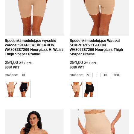
Spodenki modelujące wysokie
Spodenki modelujące Wacoal
Wacoal SHAPE REVELATION
SHAPE REVELATION
WA808387269 Hourglass Hi Waist
WA805387269 Hourglass Thigh
Thigh Shaper Praline
Shaper Praline
294,00 zł
294,00 zł
/
szt.
/
szt.
5880
PKT
Punkte
5880
PKT
Punkte
XL
M
L
XL
XXL
GRÖSSE:
GRÖSSE: