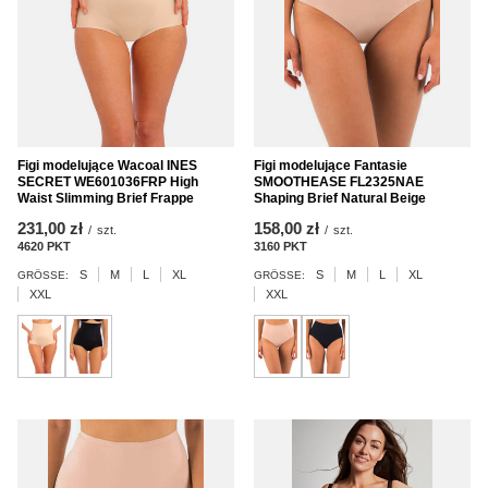
Figi modelujące Wacoal INES
Figi modelujące Fantasie
SECRET WE601036FRP High
SMOOTHEASE FL2325NAE
Waist Slimming Brief Frappe
Shaping Brief Natural Beige
231,00 zł
158,00 zł
/
szt.
/
szt.
4620
PKT
Punkte
3160
PKT
Punkte
S
M
L
XL
S
M
L
XL
GRÖSSE:
GRÖSSE:
XXL
XXL