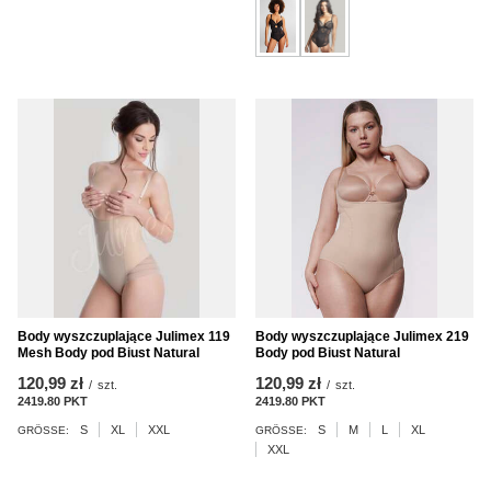
Body wyszczuplające Julimex 119
Body wyszczuplające Julimex 219
Mesh Body pod Biust Natural
Body pod Biust Natural
120,99 zł
120,99 zł
/
szt.
/
szt.
2419.80
PKT
Punkte
2419.80
PKT
Punkte
S
XL
XXL
S
M
L
XL
GRÖSSE:
GRÖSSE:
XXL