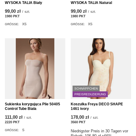
WYSOKA TALIA Biały
WYSOKA TALIA Natural
99,00 zł
99,00 zł
/
szt.
/
szt.
1980
PKT
Punkte
1980
PKT
Punkte
XS
XS
GRÖSSE:
GRÖSSE:
SCHNÄPPCHEN
PREISREDUZIERUNG
Sukienka korygująca Plie 50405
Koszulka Freya DECO SHAPE
Control Tube Biała
1461 ivory
111,00 zł
178,00 zł
/
szt.
/
szt.
2220
PKT
Punkte
3560
PKT
Punkte
S
GRÖSSE:
Niedrigster Preis in 30 Tagen vor
Rabatt:
106,80 zł
+66%