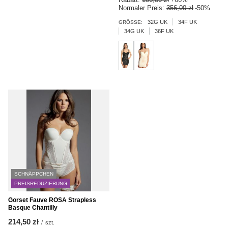
Normaler Preis:
356,00 zł
-50%
32G UK
34F UK
GRÖSSE:
34G UK
36F UK
SCHNÄPPCHEN
PREISREDUZIERUNG
Gorset Fauve ROSA Strapless
Basque Chantilly
214,50 zł
/
szt.