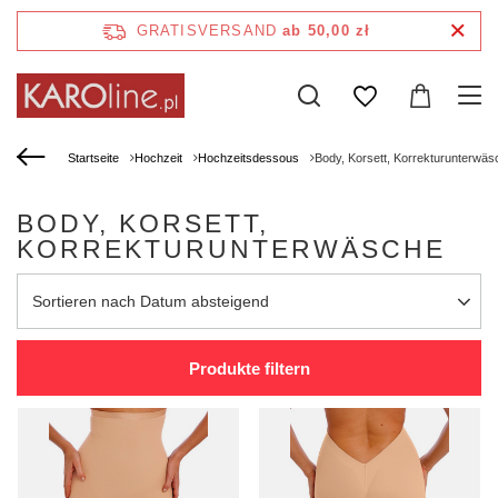
GRATISVERSAND
ab 50,00 zł
Startseite
Hochzeit
Hochzeitsdessous
Body, Korsett, Korrekturunterwäs
BODY, KORSETT,
KORREKTURUNTERWÄSCHE
Sortierung ändern
Sortieren nach Datum absteigend
Produkte filtern