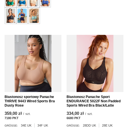
Biustonosz sportowy Panache
Biustonosz Panache Sport
THRIVE 9443 Wired Sports Bra
ENDURANCE 5022F Non Padded
Dusty Rose
Sports Wired Bra Black/Latte
359,00 zł
334,00 zł
/
szt.
/
szt.
7180
PKT
Punkte
6680
PKT
Punkte
34E UK
34F UK
28DD UK
28E UK
GRÖSSE:
GRÖSSE: