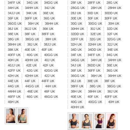
34FF UK
34G UK
34GG UK
28F UK
28FF UK
28G UK
34H UK
34HH UK
34J UK
28GG UK
28H UK
28HH UK
34JJ UK
34K UK
36E UK
28J UK
30D UK
30DD UK
36F UK
36FF UK
36G UK
30E UK
30F UK
30FF UK
36GG UK
36H UK
36HH UK
30G UK
30GG UK
30H UK
36J UK
36JJ UK
36K UK
30HH UK
30J UK
32D UK
38E UK
38F UK
38FF UK
32DD UK
32E UK
32F UK
38G UK
38GG UK
38H UK
32FF UK
32G UK
32GG UK
38HH UK
38J UK
38JJ UK
32H UK
32HH UK
32J UK
38K UK
40E UK
40F UK
34D UK
34DD UK
34E UK
40FF UK
40G UK
40GG UK
34F UK
34FF UK
34G UK
40H UK
40HH UK
40J UK
34GG UK
34H UK
34HH UK
40JJ UK
42E UK
42F UK
34J UK
36DD UK
36E UK
42FF UK
42G UK
42GG UK
36F UK
36FF UK
36G UK
42H UK
42HH UK
42J UK
36GG UK
36H UK
36HH UK
44E UK
44F UK
44FF UK
36J UK
38E UK
38F UK
44G UK
44GG UK
44H UK
38FF UK
38G UK
38GG UK
44HH UK
46E UK
46F UK
38H UK
38HH UK
38J UK
46FF UK
46G UK
46GG UK
40E UK
40F UK
40FF UK
46H UK
40G UK
40GG UK
40H UK
40HH UK