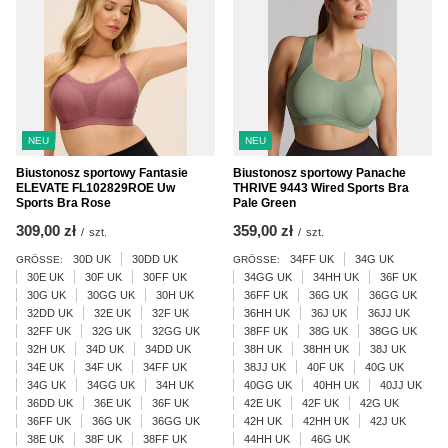
NEU
NEU
Biustonosz sportowy Fantasie
Biustonosz sportowy Panache
ELEVATE FL102829ROE Uw
THRIVE 9443 Wired Sports Bra
Sports Bra Rose
Pale Green
309,00 zł
359,00 zł
/
szt.
/
szt.
30D UK
30DD UK
34FF UK
34G UK
GRÖSSE:
GRÖSSE:
30E UK
30F UK
30FF UK
34GG UK
34HH UK
36F UK
30G UK
30GG UK
30H UK
36FF UK
36G UK
36GG UK
32DD UK
32E UK
32F UK
36HH UK
36J UK
36JJ UK
32FF UK
32G UK
32GG UK
38FF UK
38G UK
38GG UK
32H UK
34D UK
34DD UK
38H UK
38HH UK
38J UK
34E UK
34F UK
34FF UK
38JJ UK
40F UK
40G UK
34G UK
34GG UK
34H UK
40GG UK
40HH UK
40JJ UK
36DD UK
36E UK
36F UK
42E UK
42F UK
42G UK
36FF UK
36G UK
36GG UK
42H UK
42HH UK
42J UK
38E UK
38F UK
38FF UK
44HH UK
46G UK