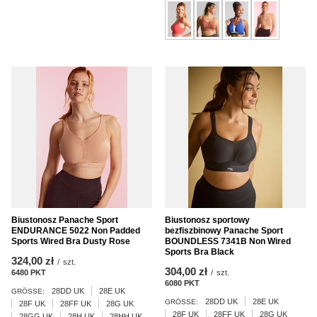
Biustonosz Panache Sport
Biustonosz sportowy
ENDURANCE 5022 Non Padded
bezfiszbinowy Panache Sport
Sports Wired Bra Dusty Rose
BOUNDLESS 7341B Non Wired
Sports Bra Black
324,00 zł
/
szt.
304,00 zł
6480
PKT
Punkte
/
szt.
6080
PKT
Punkte
28DD UK
28E UK
GRÖSSE:
28DD UK
28E UK
GRÖSSE:
28F UK
28FF UK
28G UK
28F UK
28FF UK
28G UK
28GG UK
28H UK
28HH UK