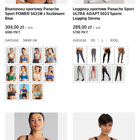
Biustonosz sportowy Panache
Legginsy sportowe Panache Sport
Sport POWER 5021M z fiszbinami
ULTRA ADAPT 5023 Sports
Blue
Legging Sienna
304,00 zł
289,00 zł
/
szt.
/
szt.
6080
PKT
Punkte
5780
PKT
Punkte
34HH UK
XS
L
XXXL
GRÖSSE:
GRÖSSE: