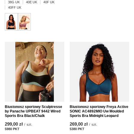
38G UK
40E UK
40F UK
40FF UK
Biustonosz sportowy Sculptresse
Biustonosz sportowy Freya Active
by Panache UPBEAT 9442 Wired
SONIC AC4892MIO Uw Moulded
Sports Bra Black/Chalk
Sports Bra Midnight Leopard
299,00 zł
269,00 zł
/
szt.
/
szt.
5980
PKT
Punkte
5380
PKT
Punkte