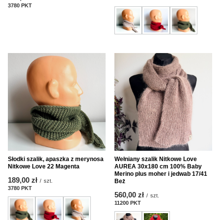
3780
PKT
Punkte
Słodki szalik, apaszka z merynosa
Wełniany szalik Nitkowe Love
Nitkowe Love 22 Magenta
AUREA 30x180 cm 100% Baby
Merino plus moher i jedwab 17/41
189,00 zł
/
szt.
Beż
3780
PKT
Punkte
560,00 zł
/
szt.
11200
PKT
Punkte