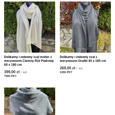
Delikatny i zwiewny szal moher z
Delikatny i zwiewny szal z
merynosem Ciemny Róż Pudrowy
merynosem Grafitt 40 x 185 cm
60 x 180 cm
269,00 zł
/
szt.
399,00 zł
/
szt.
5380
PKT
Punkte
7980
PKT
Punkte