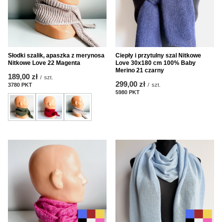
Słodki szalik, apaszka z merynosa
Ciepły i przytulny szal Nitkowe
Nitkowe Love 22 Magenta
Love 30x180 cm 100% Baby
Merino 21 czarny
189,00 zł
/
szt.
299,00 zł
3780
PKT
Punkte
/
szt.
5980
PKT
Punkte