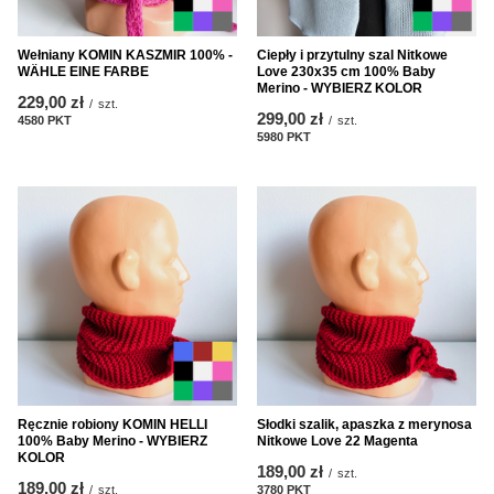
Wełniany KOMIN KASZMIR 100% -
Ciepły i przytulny szal Nitkowe
WÄHLE EINE FARBE
Love 230x35 cm 100% Baby
Merino - WYBIERZ KOLOR
229,00 zł
/
szt.
299,00 zł
4580
PKT
Punkte
/
szt.
5980
PKT
Punkte
Ręcznie robiony KOMIN HELLI
Słodki szalik, apaszka z merynosa
100% Baby Merino - WYBIERZ
Nitkowe Love 22 Magenta
KOLOR
189,00 zł
/
szt.
189,00 zł
/
szt.
3780
PKT
Punkte