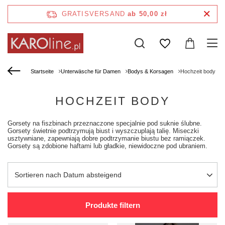
GRATISVERSAND
ab 50,00 zł
Startseite
Unterwäsche für Damen
Bodys & Korsagen
Hochzeit body
HOCHZEIT BODY
Gorsety na fiszbinach przeznaczone specjalnie pod suknie ślubne.
Gorsety świetnie podtrzymują biust i wyszczuplają talię. Miseczki
usztywniane, zapewniają dobre podtrzymanie biustu bez ramiączek.
Gorsety są zdobione haftami lub gładkie, niewidoczne pod ubraniem.
Sortierung ändern
Sortieren nach Datum absteigend
Produkte filtern